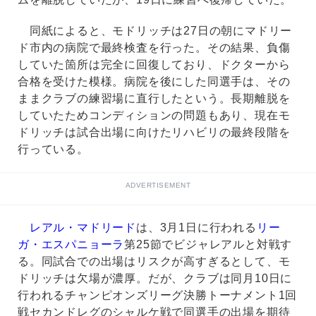
同紙によると、モドリッチは27日の朝にマドリー
ド市内の病院で最終検査を行った。その結果、負傷
していた箇所は完全に回復しており、ドクターから
合格を受けた模様。病院を後にした同選手は、その
ままクラブの練習場に直行したという。長期離脱を
していたためコンディションの問題もあり、現在モ
ドリッチは試合出場に向けたリハビリの最終段階を
行っている。
ADVERTISEMENT
レアル・マドリード
は、3月1日に行われる
リー
ガ・エスパニョーラ
第25節でビジャレアルと対戦す
る。同試合での出場はリスクが高すぎるとして、モ
ドリッチは欠場が濃厚。だが、クラブは同月10日に
行われるチャンピオンズリーグ決勝トーナメント1回
戦セカンドレグのシャルケ戦で同選手の出場を期待