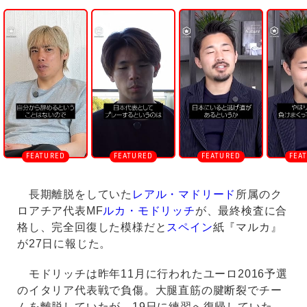
U
n
m
u
t
e
長期離脱をしていた
レアル・マドリード
所属のク
ロアチア代表MF
ルカ・モドリッチ
が、最終検査に合
格し、完全回復した模様だと
スペイン
紙『マルカ』
が27日に報じた。
モドリッチは昨年11月に行われたユーロ2016予選
のイタリア代表戦で負傷。大腿直筋の腱断裂でチー
ムを離脱していたが、19日に練習へ復帰していた。