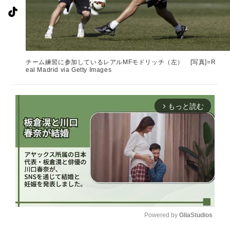
チーム練習に参加しているレアルMFモドリッチ（左） [写真]=R
eal Madrid via Getty Images
もっと読む
arrow_forward_ios
Powered by 
GliaStudios