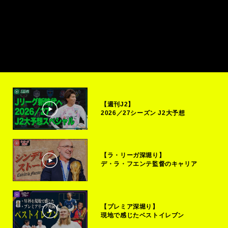
【週刊J2】
2026／27シーズン J2大予想
【ラ・リーガ深堀り】
デ・ラ・フエンテ監督のキャリア
【プレミア深堀り】
現地で感じたベストイレブン