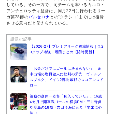
している。その一方で、同チームを率いるカルロ・
アンチェロッティ監督は、同月22日に行われるリー
ガ第28節の
バルセロナ
との“クラシコ”までには復帰
させる意向だと伝えられている。
話題の記事
【2026-27】プレミアリーグ移籍情報｜全2
0クラブ補強・退団まとめ【随時更新】
「お金だけではゴールは決まらない」 途
中出場の塩貝健人に批判の矛先…ヴォルフ
スブルク、ドイツ2部開幕戦でスコアレスド
ロー
視察の森保一監督「見入っていた」…16歳
4カ月で開幕戦ゴールの横浜FM・三井寺眞
や鹿島の18歳・吉田湊海に言及「非常に心
強い」