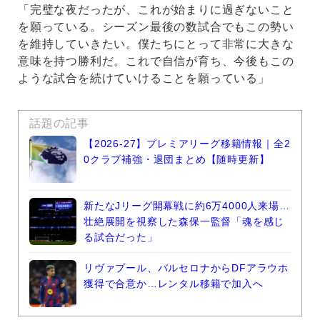
「完璧な夜だったが、これが始まりに過ぎないこと
を願っている。シーズン最後の数試合でもこの勢い
を維持していきたい。僕たちにとって非常に大きな
意味を持つ勝利だ。これで自信が育ち、今後もこの
ような試合を続けていけることを願っている」
話題の記事
【2026-27】プレミアリーグ移籍情報｜全2
0クラブ補強・退団まとめ【随時更新】
新たなJリーグ開幕戦に約6万4000人来場…
壮絶展開を視察した森保一監督「魂を感じ
る試合だった」
リヴァプール、バルセロナからDFアラウホ
獲得で合意か…レンタル移籍で加入へ