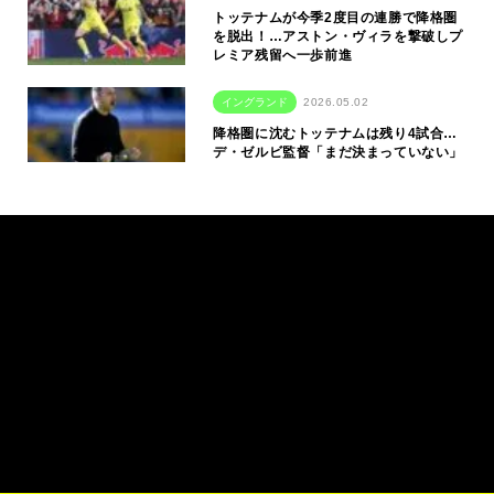
トッテナムが今季2度目の連勝で降格圏
を脱出！…アストン・ヴィラを撃破しプ
レミア残留へ一歩前進
イングランド
2026.05.02
降格圏に沈むトッテナムは残り4試合…
デ・ゼルビ監督「まだ決まっていない」