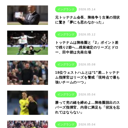
イングランド
2026.05.14
元トッテナム会長、降格争う古巣の現状
に驚き「夢にも思わなかった」
イングランド
2026.05.12
トッテナムは降格圏と「2」ポイント差
で残り2節へ…残留確定のリーズとドロ
ー、田中碧は先発出場
イングランド
2026.05.08
18位ウェストハムとは“1”差…トッテナ
ム指揮官はリーズを警戒「現時点で最も
強いチームの一つ」
イングランド
2026.05.04
勝って兜の緒を締めよ…降格圏脱出のス
パーズ指揮官、内容に満足も「状況を忘
れてはならない」
イングランド
2026.05.04