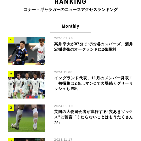
RANKING
コナー・ギャラガーのニュースアクセスランキング
Monthly
2026.07.26
高井幸大が87分まで出場のスパーズ、酒井
宏樹先発のオークランドに2発勝利
2024.11.08
イングランド代表、11月のメンバー発表！
初招集は2名…マンCで欠場続くグリーリ
ッシュも選出
2024.02.19
英国の大物司会者が流行する“穴あきソック
ス”に苦言「くだらないことはもうたくさん
だ」
2023.11.17