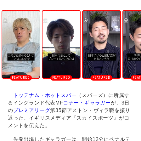
U
n
m
u
t
e
トッテナム・ホットスパー
（スパーズ）に所属す
るイングランド代表MF
コナー・ギャラガー
が、3日
の
プレミアリーグ
第35節アストン・ヴィラ戦を振り
返った。イギリスメディア『スカイスポーツ』がコ
メントを伝えた。
先発出場したギャラガーは、開始12分にペナルテ