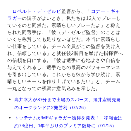
ロベルト・デ・ゼルビ
監督から、「
コナー・ギャ
ラガー
の調子がよいとき、私たちは12人でプレーし
ているのと同然だ。素晴らしいプレーだよ」と称え
られた同選手は、「彼（デ・ゼルビ監督）のことは
いくら称賛しても足りないほどだ。本当に素晴らし
い仕事をしている。チーム全員がこの監督を受け入
れ、信頼している」と就任後2勝目を挙げた指揮官へ
の信頼を口にする。「彼は選手に心地よさや自信を
与えてくれるし、選手たちの最高のパフォーマンス
を引き出している。これからも彼から学び続け、素
晴らしいチームを作り上げていきたい」と、チーム
一丸となっての残留に意気込みを示した。
コ
高井幸大が87分まで出場のスパーズ、酒井宏樹先発
ナ
のオークランドに2発勝利（07/26）
ー・
ギ
トッテナムがMFギャラガー獲得を発表！…移籍金は
ャ
約74億円、1年半ぶりのプレミア復帰に（01/15）
ラ