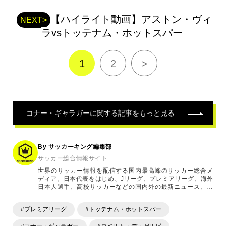
ガ
ー
【ハイライト動画】アストン・ヴィ
NEXT>
の
ラvsトッテナム・ホットスパー
関
連
記
1
2
>
事
コナー・ギャラガー
に関する記事をもっと見る
By サッカーキング編集部
サッカー総合情報サイト
世界のサッカー情報を配信する国内最高峰のサッカー総合メ
ディア。日本代表をはじめ、Jリーグ、プレミアリーグ、海外
日本人選手、高校サッカーなどの国内外の最新ニュース、コ
ラム、選手インタビュー、試合結果速報、ゲーム、ショッピ
ングといったサッカーにまつわるあらゆる情報を提供してい
#プレミアリーグ
#トッテナム・ホットスパー
ます。「X」「Instagram」「YouTube」「TikTok」など、
各種SNSサービスも充実したコンテンツを発信中。