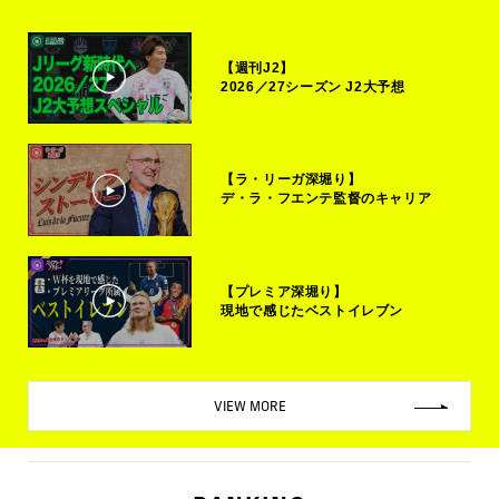
【週刊J2】
2026／27シーズン J2大予想
【ラ・リーガ深堀り】
デ・ラ・フエンテ監督のキャリア
【プレミア深堀り】
現地で感じたベストイレブン
VIEW MORE