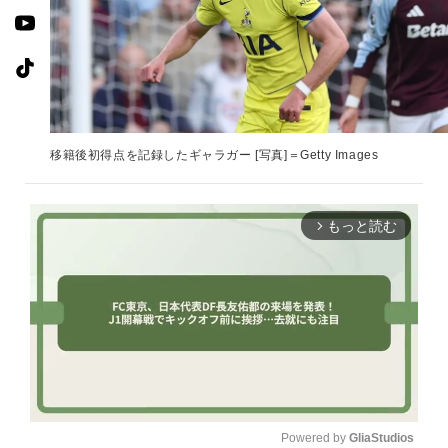
移籍後初得点を記録したギャラガー [写真]＝Getty Images
もっと読む
arrow_forward_ios
Powered by 
GliaStudios