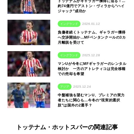
トッテナムがギャラガー獲得に迫る！…
約74億円でアストン・ヴィラから“ハイ
ジャック”成功か
イングランド
2026.01.12
負傷者続くトッテナム、ギャラガー獲得
へ交渉開始か…MFベンタンクールの3カ
月離脱を受けて
イングランド
2025.12.28
マンUが今冬にMFギャラガーのレンタル
検討か 一方のアトレティコは完全移籍
での売却を希望
アジア
2025.12.24
中盤補強を望むマンU、プレミアの実力
者たちに関心も…今冬の“現実的選択
肢”は国外の2選手？
トッテナム・ホットスパーの関連記事