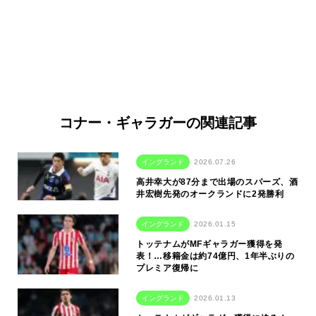
コナー・ギャラガーの関連記事
イングランド
2026.07.26
高井幸大が87分まで出場のスパーズ、酒
井宏樹先発のオークランドに2発勝利
イングランド
2026.01.15
トッテナムがMFギャラガー獲得を発
表！…移籍金は約74億円、1年半ぶりの
プレミア復帰に
イングランド
2026.01.13