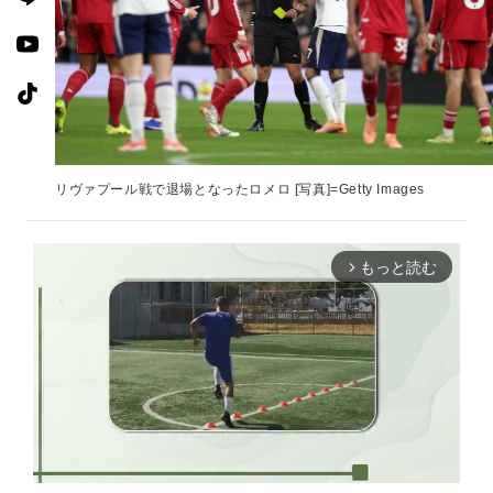
リヴァプール戦で退場となったロメロ [写真]=Getty Images
もっと読む
arrow_forward_ios