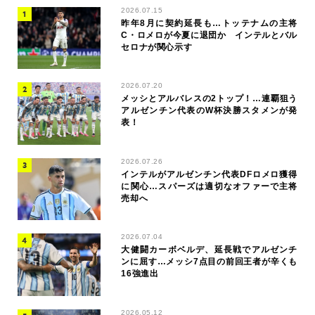
2026.07.15
昨年8月に契約延長も…トッテナムの主将
C・ロメロが今夏に退団か インテルとバル
セロナが関心示す
2026.07.20
メッシとアルバレスの2トップ！…連覇狙う
アルゼンチン代表のW杯決勝スタメンが発
表！
2026.07.26
インテルがアルゼンチン代表DFロメロ獲得
に関心…スパーズは適切なオファーで主将
売却へ
2026.07.04
大健闘カーボベルデ、延長戦でアルゼンチ
ンに屈す…メッシ7点目の前回王者が辛くも
16強進出
2026.05.12