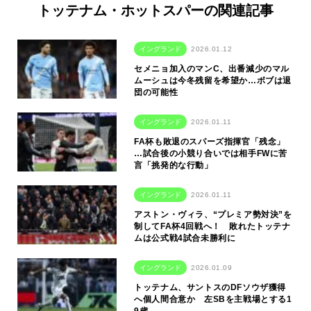
トッテナム・ホットスパーの関連記事
イングランド
2026.01.12
セメニョ加入のマンC、出番減少のマル
ムーシュは今冬残留を希望か…ボブは退
団の可能性
イングランド
2026.01.11
FA杯も敗退のスパーズ指揮官「残念」
…試合後の小競り合いでは相手FWに苦
言「挑発的な行動」
イングランド
2026.01.11
アストン・ヴィラ、“プレミア勢対決”を
制してFA杯4回戦へ！ 敗れたトッテナ
ムは公式戦4試合未勝利に
イングランド
2026.01.09
トッテナム、サントスのDFソウザ獲得
へ個人間合意か 左SBを主戦場とする1