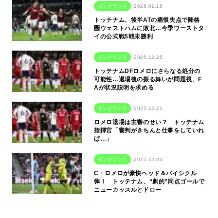
イングランド
2026.01.18
トッテナム、後半ATの痛恨失点で降格
圏ウェストハムに敗北…今季ワーストタ
イの公式戦5戦未勝利
イングランド
2025.12.25
トッテナムDFロメロにさらなる処分の
可能性…退場後の振る舞いが問題視、F
Aが状況説明を求める
イングランド
2025.12.21
ロメロ退場は主審のせい？ トッテナム
指揮官「審判がきちんと仕事をしていれ
ば…」
イングランド
2025.12.03
C・ロメロが豪快ヘッド＆バイシクル
弾！ トッテナム、“劇的”同点ゴールで
ニューカッスルとドロー