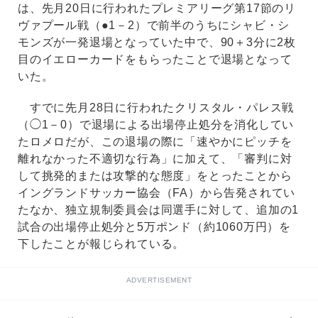
は、先月20日に行われたプレミアリーグ第17節のリ
ヴァプール戦（●1－2）で前半のうちにシャビ・シ
モンズが一発退場となっていた中で、90＋3分に2枚
目のイエローカードをもらったことで退場となって
いた。
すでに先月28日に行われたクリスタル・パレス戦
（◯1－0）で退場による出場停止処分を消化してい
たロメロだが、この退場の際に「速やかにピッチを
離れなかった不適切な行為」に加えて、「審判に対
して挑発的または攻撃的な態度」をとったことから
イングランドサッカー協会（FA）から告発されてい
たなか、独立規制委員会は同選手に対して、追加の1
試合の出場停止処分と5万ポンド（約1060万円）を
下したことが報じられている。
ADVERTISEMENT