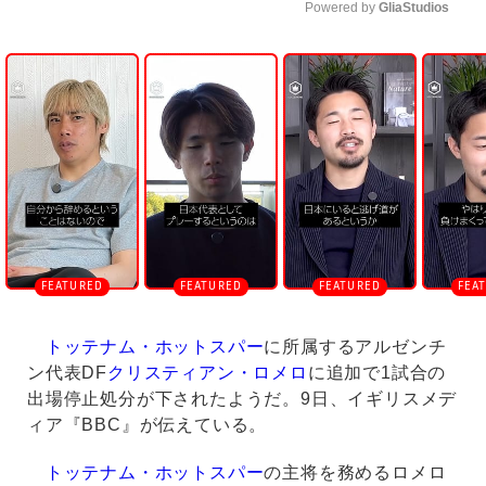
Powered by 
GliaStudios
U
n
m
u
t
e
トッテナム・ホットスパー
に所属するアルゼンチ
ン代表DF
クリスティアン・ロメロ
に追加で1試合の
出場停止処分が下されたようだ。9日、イギリスメデ
ィア『BBC』が伝えている。
トッテナム・ホットスパー
の主将を務めるロメロ