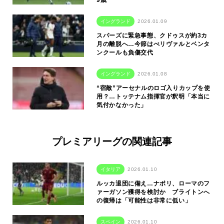
9歳
イングランド
2026.01.09
スパーズに緊急事態、クドゥスが約3カ
月の離脱へ…今節はべリヴァルとベンタ
ンクールも負傷交代
イングランド
2026.01.08
“宿敵”アーセナルのロゴ入りカップを使
用？…トッテナム指揮官が釈明「本当に
気付かなかった」
プレミアリーグの関連記事
イタリア
2026.01.10
ルッカ退団に備え…ナポリ、ローマのフ
ァーガソン獲得を検討か ブライトンへ
の復帰は「可能性は非常に低い」
スペイン
2026.01.10