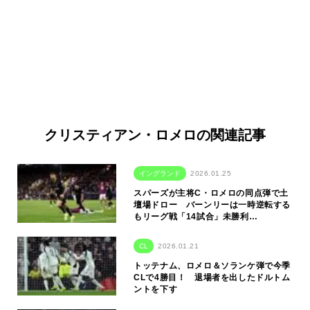
クリスティアン・ロメロの関連記事
イングランド
2026.01.25
スパーズが主将C・ロメロの同点弾で土
壇場ドロー バーンリーは一時逆転する
もリーグ戦「14試合」未勝利…
CL
2026.01.21
トッテナム、ロメロ＆ソランケ弾で今季
CLで4勝目！ 退場者を出したドルトム
ントを下す