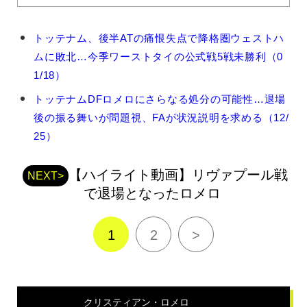
ク
トッテナム、後半ATの痛恨失点で降格圏ウェストハ
リ
ムに敗北…今季ワーストタイの公式戦5戦未勝利（0
ス
テ
1/18）
ィ
トッテナムDFロメロにさらなる処分の可能性…退場
ア
ン・
後の振る舞いが問題視、FAが状況説明を求める（12/
ロ
25）
メ
ロ
の
【ハイライト動画】リヴァプール戦
NEXT>
関
で退場となったロメロ
連
記
事
1
2
>
クリスティアン・ロメロ