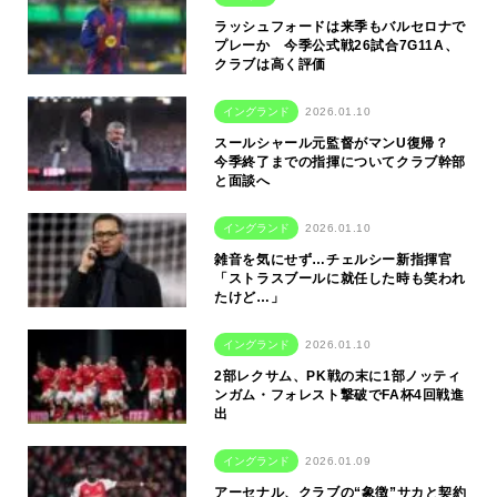
ラッシュフォードは来季もバルセロナで
プレーか 今季公式戦26試合7G11A、
クラブは高く評価
イングランド
2026.01.10
スールシャール元監督がマンU復帰？
今季終了までの指揮についてクラブ幹部
と面談へ
イングランド
2026.01.10
雑音を気にせず…チェルシー新指揮官
「ストラスブールに就任した時も笑われ
たけど…」
イングランド
2026.01.10
2部レクサム、PK戦の末に1部ノッティ
ンガム・フォレスト撃破でFA杯4回戦進
出
イングランド
2026.01.09
アーセナル、クラブの“象徴”サカと契約