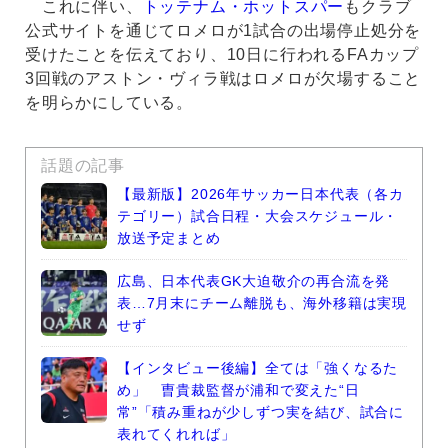
これに伴い、
トッテナム・ホットスパー
もクラブ
公式サイトを通じてロメロが1試合の出場停止処分を
受けたことを伝えており、10日に行われるFAカップ
3回戦のアストン・ヴィラ戦はロメロが欠場すること
を明らかにしている。
話題の記事
【最新版】2026年サッカー日本代表（各カ
テゴリー）試合日程・大会スケジュール・
放送予定まとめ
広島、日本代表GK大迫敬介の再合流を発
表…7月末にチーム離脱も、海外移籍は実現
せず
【インタビュー後編】全ては「強くなるた
め」 曺貴裁監督が浦和で変えた“日
常”「積み重ねが少しずつ実を結び、試合に
表れてくれれば」