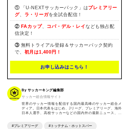
①
「U-NEXTサッカーパック」は
プレミアリー
グ
、
ラ・リーガ
を全試合配信！
②
FAカップ
、
コパ・デル・レイ
なども独占配
信決定！
③
無料トライアル登録＆サッカーパック契約
で、
初月は1,400円！
お申し込みはこちら！
By サッカーキング編集部
サッカー総合情報サイト
世界のサッカー情報を配信する国内最高峰のサッカー総合メ
ディア。日本代表をはじめ、Jリーグ、プレミアリーグ、海外
日本人選手、高校サッカーなどの国内外の最新ニュース、コ
ラム、選手インタビュー、試合結果速報、ゲーム、ショッピ
ングといったサッカーにまつわるあらゆる情報を提供してい
#プレミアリーグ
#トッテナム・ホットスパー
ます。「X」「Instagram」「YouTube」「TikTok」など、