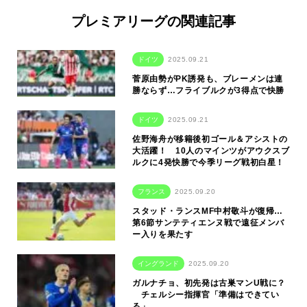
プレミアリーグの関連記事
ドイツ
2025.09.21
菅原由勢がPK誘発も、ブレーメンは連
勝ならず…フライブルクが3得点で快勝
ドイツ
2025.09.21
佐野海舟が移籍後初ゴール＆アシストの
大活躍！ 10人のマインツがアウクスブ
ルクに4発快勝で今季リーグ戦初白星！
フランス
2025.09.20
スタッド・ランスMF中村敬斗が復帰…
第6節サンテティエンヌ戦で遠征メンバ
ー入りを果たす
イングランド
2025.09.20
ガルナチョ、初先発は古巣マンU戦に？
チェルシー指揮官「準備はできてい
る」