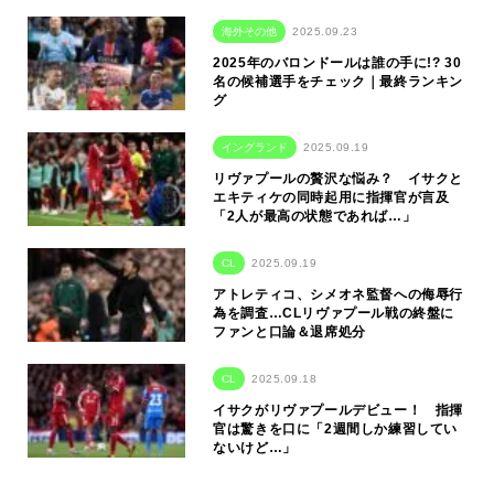
海外その他
2025.09.23
2025年のバロンドールは誰の手に!? 30
名の候補選手をチェック｜最終ランキン
グ
イングランド
2025.09.19
リヴァプールの贅沢な悩み？ イサクと
エキティケの同時起用に指揮官が言及
「2人が最高の状態であれば…」
CL
2025.09.19
アトレティコ、シメオネ監督への侮辱行
為を調査…CLリヴァプール戦の終盤に
ファンと口論＆退席処分
CL
2025.09.18
イサクがリヴァプールデビュー！ 指揮
官は驚きを口に「2週間しか練習してい
ないけど…」