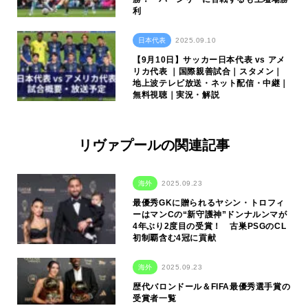
利
日本代表
2025.09.10
【9月10日】サッカー日本代表 vs アメ
リカ代表 ｜国際親善試合｜スタメン｜
地上波テレビ放送・ネット配信・中継｜
無料視聴｜実況・解説
リヴァプールの関連記事
海外
2025.09.23
最優秀GKに贈られるヤシン・トロフィ
ーはマンCの“新守護神”ドンナルンマが
4年ぶり2度目の受賞！ 古巣PSGのCL
初制覇含む4冠に貢献
海外
2025.09.23
歴代バロンドール＆FIFA最優秀選手賞の
受賞者一覧