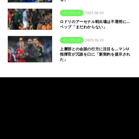
イングランド
2025.09.20
ロドリのアーセナル戦出場は不透明に…
ペップ「まだわからない」
イングランド
2025.09.20
上層部との会談の行方に注目も…マンU
指揮官が冗談を口に「新契約を提示され
た」