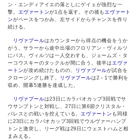
ン・エンディアイエの落としにゲイェが強烈な一
撃。
エヴァートン
が1点を返す。その後も
エヴァート
ン
がペースをつかみ、左サイドからチャンスを作り
続ける。
リヴァプール
はカウンターから得点の機会をうか
がう。サラーから途中出場のフロリアン・ヴィルツ
にパス。ヴィルツは一人交わすも、ジェームズ・タ
ーコウスキーのタックルが間に合う。後半は
エヴァ
ートン
が攻め続けたものの、
リヴァプール
が試合を
クロージングし終了。
リヴァプール
は2－1で勝利を
収め、開幕5連勝を達成した。
リヴァプール
は23日にカラバオカップ3回戦でサ
ウサンプトンと対戦し、27日に第6節クリスタル・
パレスとの戦いを控えている。
エヴァートン
も同様
に23日にカラバオカップ3回戦でウルヴァーハンプ
トンと激突し、リーグ戦は29日にウェストハムと相
まみえる。