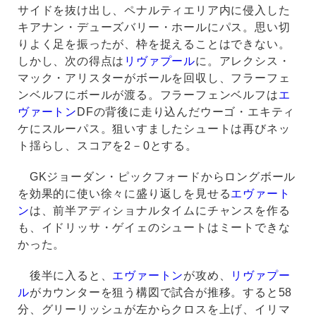
サイドを抜け出し、ペナルティエリア内に侵入した
キアナン・デューズバリー・ホールにパス。思い切
りよく足を振ったが、枠を捉えることはできない。
しかし、次の得点は
リヴァプール
に。アレクシス・
マック・アリスターがボールを回収し、フラーフェ
ンベルフにボールが渡る。フラーフェンベルフは
エ
ヴァートン
DFの背後に走り込んだウーゴ・エキティ
ケにスルーパス。狙いすましたシュートは再びネッ
ト揺らし、スコアを2－0とする。
GKジョーダン・ピックフォードからロングボール
を効果的に使い徐々に盛り返しを見せる
エヴァート
ン
は、前半アディショナルタイムにチャンスを作る
も、イドリッサ・ゲイェのシュートはミートできな
かった。
後半に入ると、
エヴァートン
が攻め、
リヴァプー
ル
がカウンターを狙う構図で試合が推移。すると58
分、グリーリッシュが左からクロスを上げ、イリマ