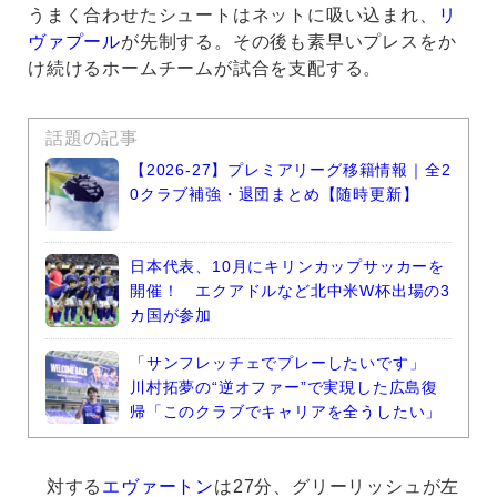
うまく合わせたシュートはネットに吸い込まれ、
リ
ヴァプール
が先制する。その後も素早いプレスをか
け続けるホームチームが試合を支配する。
話題の記事
【2026-27】プレミアリーグ移籍情報｜全2
0クラブ補強・退団まとめ【随時更新】
日本代表、10月にキリンカップサッカーを
開催！ エクアドルなど北中米W杯出場の3
カ国が参加
「サンフレッチェでプレーしたいです」
川村拓夢の“逆オファー”で実現した広島復
帰「このクラブでキャリアを全うしたい」
対する
エヴァートン
は27分、グリーリッシュが左