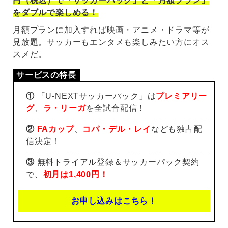
円（税込）で「サッカーパック」と「月額プラン」
をダブルで楽しめる！
月額プランに加入すれば映画・アニメ・ドラマ等が
見放題。サッカーもエンタメも楽しみたい方にオス
スメだ。
①
「U-NEXTサッカーパック」は
プレミアリー
グ
、
ラ・リーガ
を全試合配信！
②
FAカップ
、
コパ・デル・レイ
なども独占配
信決定！
③
無料トライアル登録＆サッカーパック契約
で、
初月は1,400円！
お申し込みはこちら！