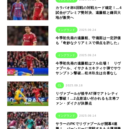
カラバオ杯4回戦の対戦カード確定！…4
試合がプレミア勢対決、遠藤航と鎌田大
地が激突へ
イングランド
2025.09.24
今季初先発の遠藤航、守備面は一定評価
も「奇妙なクリアミスで得点を許した」
イングランド
2025.09.24
今季初先発の遠藤航はフル出場！ リヴ
ァプール、イサク＆エキティケ弾でサウ
サンプトン撃破…松木玖生は出番なし
CL
2025.09.18
リヴァプールが後半AT弾でアトレティ
コ撃破！…2点差追い付かれるも主将フ
ァン・ダイクが決勝点
イングランド
2025.09.14
サラーのPKでリヴァプールが開幕4連
勝！ バーンリーに苦戦するも土壇場勝