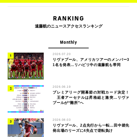
RANKING
遠藤航のニュースアクセスランキング
Monthly
2026.07.20
リヴァプール、アメリカツアーのメンバー3
1名を発表…リハビリ中の遠藤航も帯同
2026.06.19
プレミアリーグ開幕節の対戦カード決定！
王者アーセナルは昇格組と激突…リヴァ
プールが“難所”へ
2026.08.03
リヴァプール、2点先行から一転…田中碧先
発出場のリーズに4失点で逆転負け