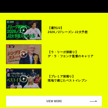
【週刊J2】
2026／27シーズン J2大予想
【ラ・リーガ深堀り】
デ・ラ・フエンテ監督のキャリア
【プレミア深堀り】
現地で感じたベストイレブン
VIEW MORE