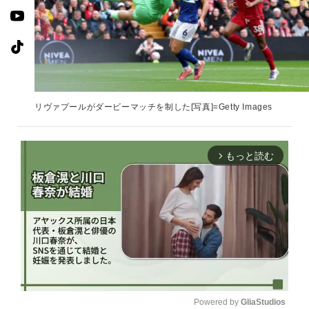
リヴァプールがダービーマッチを制した[写真]=Getty Images
もっと読む
arrow_forward_ios
Powered by 
GliaStudios