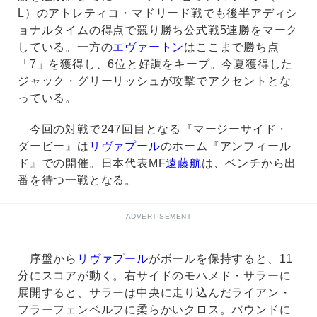
L）のアトレティコ・マドリード戦でも後半アディシ
ョナルタイムの得点で競り勝ち公式戦5連勝をマーク
している。一方の
エヴァートン
はここまで勝ち点
「7」を獲得し、6位と好調をキープ。今夏獲得した
ジャック・グリーリッシュが攻撃でアクセントとな
っている。
今回の対戦で247回目となる『マージーサイド・
ダービー』は
リヴァプール
のホーム『アンフィール
ド』での開催。日本代表MF
遠藤航
は、ベンチから出
番を待つ一戦となる。
ADVERTISEMENT
序盤から
リヴァプール
がボールを保持すると、11
分にスコアが動く。右サイドのモハメド・サラーに
展開すると、サラーは中央に走り込んだライアン・
フラーフェンベルフに柔らかいクロス。バウンドに