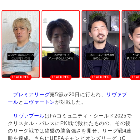
U
n
m
u
t
e
プレミアリーグ
第5節が20日に行われ、
リヴァプ
ール
と
エヴァートン
が対戦した。
リヴァプール
はFAコミュニティ・シールド2025で
クリスタル・パレスにPK戦で敗れたものの、その後
のリーグ戦では終盤の勝負強さを見せ、リーグ戦4連
勝を達成。さらにUEFAチャンピオンズリーグ（C