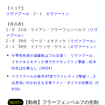
【スコア】
リヴァプール
2－1
エヴァートン
【得点者】
1－0 11分 ライアン・フラーフェンベルフ（
リヴ
ァプール
）
2－0 29分 ウーゴ・エキティケ（
リヴァプール
）
2－1 58分 イドリッサ・ゲイェ（
エヴァートン
）
遠
今季初先発の遠藤航はフル出場！ リヴァプール、
藤
イサク＆エキティケ弾でサウサンプトン撃破…松木
航
の
玖生は出番なし（09/24）
関
リヴァプールが後半AT弾でアトレティコ撃破！…2
連
記
点差追い付かれるも主将ファン・ダイクが決勝点（0
事
9/18）
【動画】フラーフェンベルフの先制
NEXT>