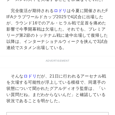
完全復活が期待される
ロドリ
は今夏に開催されたF
IFAクラブワールドカップ2025で4試合に出場した
が、ラウンド16でのアル・ヒラル戦で足首を痛めた
影響で今季開幕戦は欠場した。それでも、プレミア
リーグ第2節のトッテナム戦に途中出場して復帰した
以降は、インターナショナルウィークを挟んで3試合
連続でスタメン出場している。
ADVERTISEMENT
そんな
ロドリ
だが、21日に行われるアーセナル戦
を欠場する可能性が浮上している模様で、同選手の
状態について聞かれたグアルディオラ監督は、「い
い質問だね。まだわからないんだ」と確認している
状況であることを明かした。