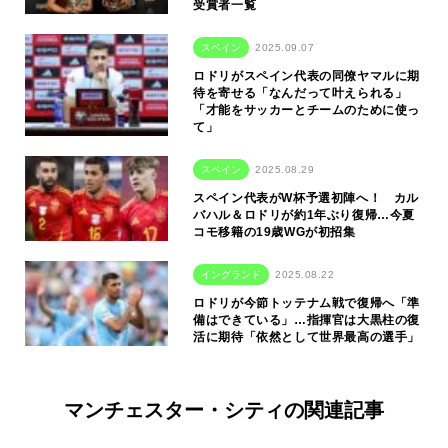
受賞者一覧
スペイン
2025.09.07
ロドリがスペイン代表の同僚ヤマルに期
待を寄せる「なんだって叶えられる」
「才能をサッカーとチームのために使っ
て」
スペイン
2025.08.29
スペイン代表がW杯予選初陣へ！ カル
バハル＆ロドリが約1年ぶり復帰…今夏
コモ移籍の19歳WGが初招集
イングランド
2025.08.22
ロドリが今節トッテナム戦で復帰へ「準
備はできている」…指揮官は大黒柱の復
活に期待「依然として世界最高の選手」
マンチェスター・シティの関連記事