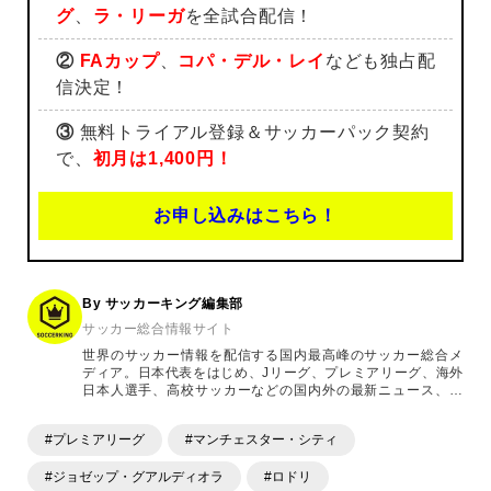
グ
、
ラ・リーガ
を全試合配信！
②
FAカップ
、
コパ・デル・レイ
なども独占配
信決定！
③
無料トライアル登録＆サッカーパック契約
で、
初月は1,400円！
お申し込みはこちら！
By サッカーキング編集部
サッカー総合情報サイト
世界のサッカー情報を配信する国内最高峰のサッカー総合メ
ディア。日本代表をはじめ、Jリーグ、プレミアリーグ、海外
日本人選手、高校サッカーなどの国内外の最新ニュース、コ
ラム、選手インタビュー、試合結果速報、ゲーム、ショッピ
ングといったサッカーにまつわるあらゆる情報を提供してい
#プレミアリーグ
#マンチェスター・シティ
ます。「X」「Instagram」「YouTube」「TikTok」など、
各種SNSサービスも充実したコンテンツを発信中。
#ジョゼップ・グアルディオラ
#ロドリ