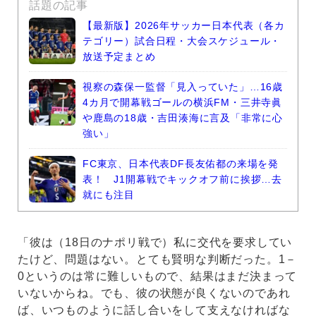
話題の記事
【最新版】2026年サッカー日本代表（各カ
テゴリー）試合日程・大会スケジュール・
放送予定まとめ
視察の森保一監督「見入っていた」…16歳
4カ月で開幕戦ゴールの横浜FM・三井寺眞
や鹿島の18歳・吉田湊海に言及「非常に心
強い」
FC東京、日本代表DF長友佑都の来場を発
表！ J1開幕戦でキックオフ前に挨拶…去
就にも注目
「彼は（18日のナポリ戦で）私に交代を要求してい
たけど、問題はない。とても賢明な判断だった。1－
0というのは常に難しいもので、結果はまだ決まって
いないからね。でも、彼の状態が良くないのであれ
ば、いつものように話し合いをして支えなければな