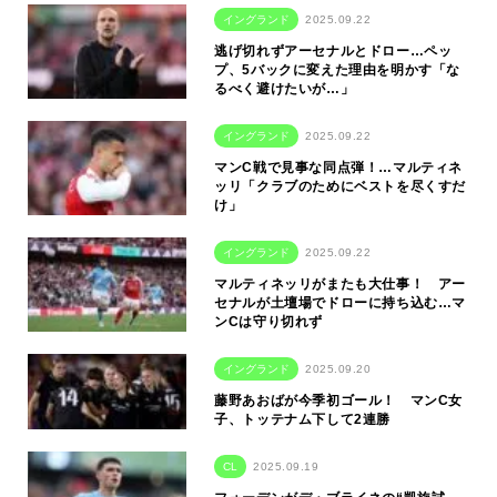
イングランド
2025.09.22
逃げ切れずアーセナルとドロー…ペッ
プ、5バックに変えた理由を明かす「な
るべく避けたいが…」
イングランド
2025.09.22
マンC戦で見事な同点弾！…マルティネ
ッリ「クラブのためにベストを尽くすだ
け」
イングランド
2025.09.22
マルティネッリがまたも大仕事！ アー
セナルが土壇場でドローに持ち込む…マ
ンCは守り切れず
イングランド
2025.09.20
藤野あおばが今季初ゴール！ マンC女
子、トッテナム下して2連勝
CL
2025.09.19