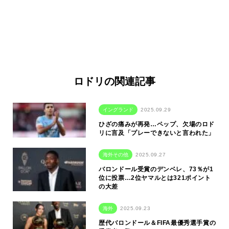
ロドリの関連記事
イングランド
2025.09.29
ひざの痛みが再発…ペップ、欠場のロド
リに言及「プレーできないと言われた」
海外その他
2025.09.27
バロンドール受賞のデンベレ、73％が1
位に投票…2位ヤマルとは321ポイント
の大差
海外
2025.09.23
歴代バロンドール＆FIFA最優秀選手賞の