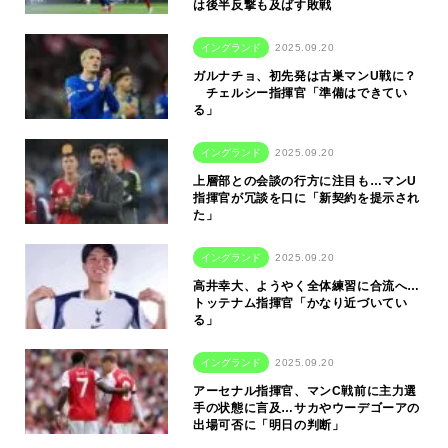
は後半反撃も及ばす敗戦
イングランド
2025.09.20
ガルナチョ、初先発は古巣マンU戦に？
チェルシー指揮官「準備はできてい
る」
イングランド
2025.09.20
上層部との会談の行方に注目も…マンU
指揮官が冗談を口に「新契約を提示され
た」
イングランド
2025.09.20
高井幸大、ようやく全体練習に合流へ…
トッテナム指揮官「かなり近づいてい
る」
イングランド
2025.09.20
アーセナル指揮官、マンC戦前に主力選
手の状態に言及…サカやウーデゴーアの
出場可否に「明日の判断」