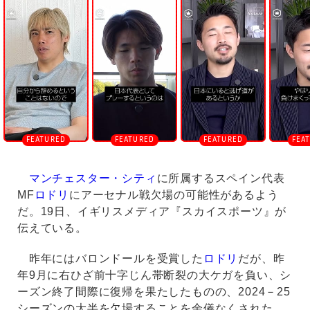
n
m
u
t
e
マンチェスター・シティ
に所属するスペイン代表
MF
ロドリ
にアーセナル戦欠場の可能性があるよう
だ。19日、イギリスメディア『スカイスポーツ』が
伝えている。
昨年にはバロンドールを受賞した
ロドリ
だが、昨
年9月に右ひざ前十字じん帯断裂の大ケガを負い、シ
ーズン終了間際に復帰を果たしたものの、2024－25
シーズンの大半を欠場することを余儀なくされた。