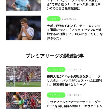
フォーデンがデ・ブライネの“凱旋試
合”で輝き放つ！…チャンス創出数はマ
ンCでの自己最高記録に
イタリア
2025.09.19
ナポリFWホイルンド、ディ・ロレンツ
ォ退場について「アウェイでマンCと対
戦するのは難しい。10人になったら、な
おさらだ」
プレミアリーグの関連記事
イングランド
2025.09.21
鎌田大地がCKから先制点を演出！ ク
リスタル・パレスがウェストハムに勝利
し、開幕5戦負けなしキープ
イングランド
2025.09.20
リヴァプールが“マージーサイド・ダー
ビー”を制し開幕5連勝！ エヴァートン