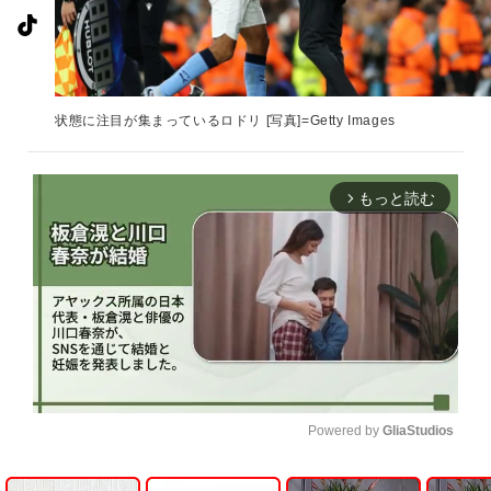
状態に注目が集まっているロドリ [写真]=Getty Images
もっと読む
arrow_forward_ios
Powered by 
GliaStudios
U