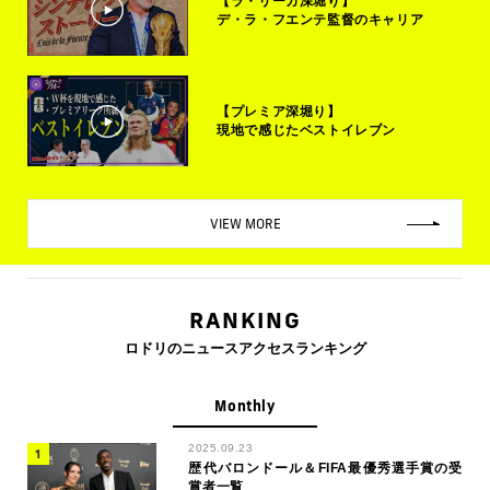
【ラ・リーガ深堀り】
デ・ラ・フエンテ監督のキャリア
【プレミア深堀り】
現地で感じたベストイレブン
VIEW MORE
RANKING
ロドリのニュースアクセスランキング
Monthly
2025.09.23
歴代バロンドール＆FIFA最優秀選手賞の受
賞者一覧