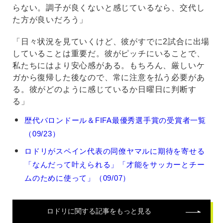
らない。調子が良くないと感じているなら、交代し
た方が良いだろう」
「日々状況を見ていくけど、彼がすでに2試合に出場
していることは重要だ。彼がピッチにいることで、
私たちにはより安心感がある。もちろん、厳しいケ
ガから復帰した後なので、常に注意を払う必要があ
る。彼がどのように感じているか日曜日に判断す
る」
ロ
歴代バロンドール＆FIFA最優秀選手賞の受賞者一覧
ド
（09/23）
リ
の
ロドリがスペイン代表の同僚ヤマルに期待を寄せる
関
「なんだって叶えられる」「才能をサッカーとチー
連
記
ムのために使って」（09/07）
事
ロドリ
に関する記事をもっと見る