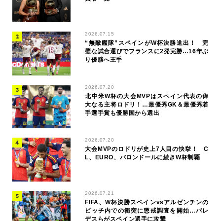
2026.07.15
“無敵艦隊”スペインがW杯決勝進出！ 完
璧な試合運びでフランスに2発完勝…16年ぶ
り優勝へ王手
2026.07.20
北中米W杯の大会MVPはスペイン代表の偉
大なる主将ロドリ！…最優秀GK＆最優秀若
手選手賞も優勝国から選出
2026.07.20
大会MVPのロドリが史上7人目の快挙！ C
L、EURO、バロンドールに続きW杯制覇
2026.07.21
FIFA、W杯決勝スペインvsアルゼンチンの
ピッチ内での衝突に懲戒調査を開始…パレ
デスらがスペイン選手に攻撃