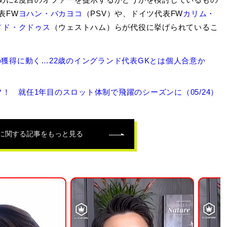
表FW
ヨハン・バカヨコ
（PSV）や、ドイツ代表FW
カリム・
メド・クドゥス
（ウェストハム）らが代役に挙げられているこ
の獲得に動く…22歳のイングランド代表GKとは個人合意か
 就任1年目のスロット体制で飛躍のシーズンに（05/24）
に関する記事をもっと見る