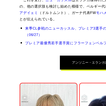
の、他の選択肢も検討し始めた模様で、ベルギー代
アデイェミ
（ドルトムント）、ガーナ代表FW
モハ
とが伝えられている。
ア
来季CL参戦のニューカッスル、プレミア3選手
ン
（06/27）
ソ
ニ
プレミア最優秀若手選手賞にフラーフェンベルフ！
ー・
エ
ラ
ン
アンソニー・エランガ
ガ
の
関
連
記
事