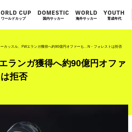
ORLD CUP
DOMESTIC
WORLD
YOUTH
ワールドカップ
国内サッカー
海外サッカー
育成年代
ーカッスル、FWエランガ獲得へ約90億円オファーも…N・フォレストは拒否
エランガ獲得へ約90億円オファ
トは拒否