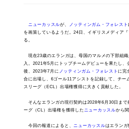
ニューカッスル
が、
ノッティンガム・フォレスト
を画策しているようだ。24日、イギリスメディア
る。
現在23歳のエランガは、母国のマルメの下部組織か
入。2021年5月にトップチームデビューを果たし、
後、2023年7月に
ノッティンガム・フォレスト
に完
合に出場し、6ゴール11アシストを記録して、チー
スリーグ（ECL）出場権獲得に大きく貢献した。
そんなエランガの現行契約は2028年6月30日ま
ーグ（CL）出場権を獲得した
ニューカッスル
から
今回の報道によると、
ニューカッスル
はエランガ