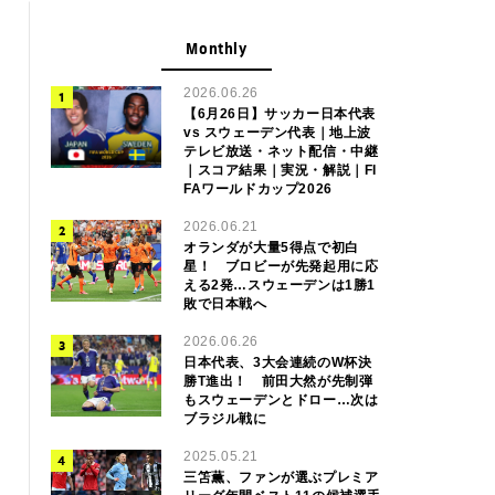
Monthly
2026.06.26
【6月26日】サッカー日本代表
vs スウェーデン代表｜地上波
テレビ放送・ネット配信・中継
｜スコア結果｜実況・解説｜FI
FAワールドカップ2026
2026.06.21
オランダが大量5得点で初白
星！ ブロビーが先発起用に応
える2発…スウェーデンは1勝1
敗で日本戦へ
2026.06.26
日本代表、3大会連続のW杯決
勝T進出！ 前田大然が先制弾
もスウェーデンとドロー…次は
ブラジル戦に
2025.05.21
三笘薫、ファンが選ぶプレミア