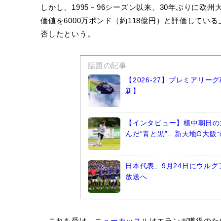
しかし、1995－96シーズン以来、30年ぶりに欧
価値を6000万ポンド（約118億円）と評価して
否したという。
話題の記事
【2026-27】プレミアリ
新】
【インタビュー】植中朝日の
んだ“青と黒”…新天地G大
日本代表、9月24日にウルグ
放送へ
これを受け、
ニューカッスル
はエランガ獲得のた