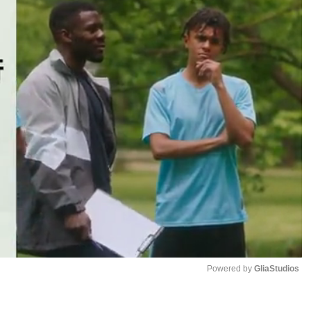
Powered by 
GliaStudios
Mute