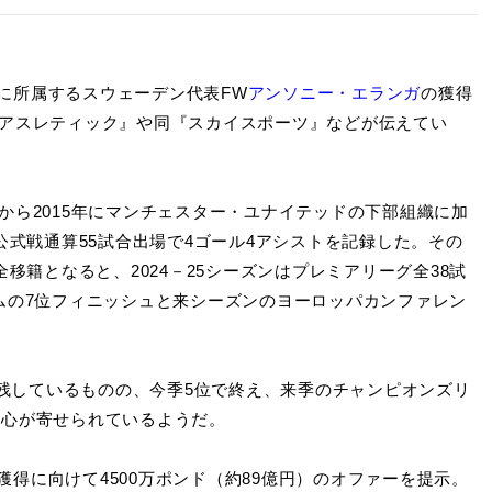
に所属するスウェーデン代表FW
アンソニー・エランガ
の獲得
『アスレティック』や同『スカイスポーツ』などが伝えてい
ら2015年にマンチェスター・ユナイテッドの下部組織に加
公式戦通算55試合出場で4ゴール4アシストを記録した。その
全移籍となると、2024－25シーズンはプレミアリーグ全38試
ムの7位フィニッシュと来シーズンのヨーロッパカンファレン
で残しているものの、今季5位で終え、来季のチャンピオンズリ
関心が寄せられているようだ。
獲得に向けて4500万ポンド（約89億円）のオファーを提示。