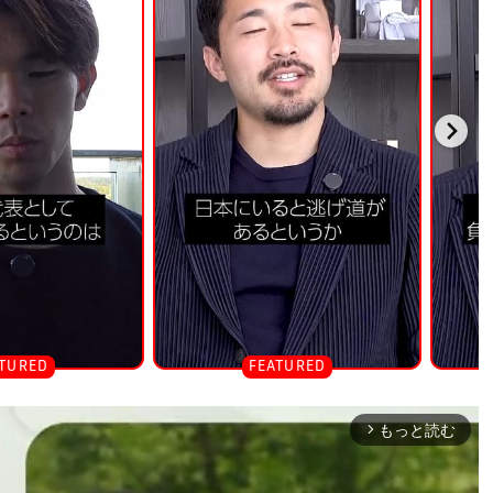
もっと読む
arrow_forward_ios