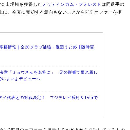
州大会出場権を獲得した
ノッティンガム・フォレスト
は同選手の
いる上に、今夏に売却する意向もないことから即刻オファーを拒
ーグ移籍情報｜全20クラブ補強・退団まとめ【随時更
決意「ミョウさんを名将に」 兄の影響で慣れ親し
阪でいよいよデビューへ
アイ代表との対戦決定！ フジテレビ系列＆TVerで
めに2度目のオファーを提示するかどうかを検討しているもの