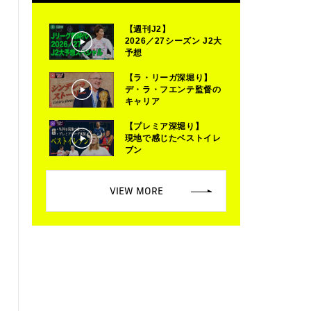
【週刊J2】
2026／27シーズン J2大
予想
【ラ・リーガ深堀り】
デ・ラ・フエンテ監督の
キャリア
【プレミア深堀り】
現地で感じたベストイレ
ブン
VIEW MORE