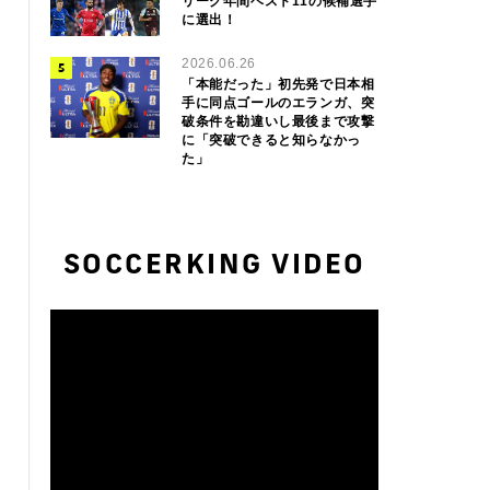
リーグ年間ベスト11の候補選手
に選出！
2026.06.26
「本能だった」初先発で日本相
手に同点ゴールのエランガ、突
破条件を勘違いし最後まで攻撃
に「突破できると知らなかっ
た」
SOCCERKING VIDEO