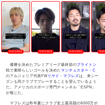
U
n
m
u
t
e
優勝を決めたプレミアリーグ最終節の
ブライトン
戦で素晴らしいゴールを決めた
マンチェスター・C
のアルジェリア代表FW
リヤド・マフレズ
は、来シー
ズンも同クラブでプレーすることを望んでいるよう
だ。アメリカのスポーツ専門チャンネル「ESPN」
が報じた。
マフレズは昨年夏にクラブ史上最高額の6000万ポ