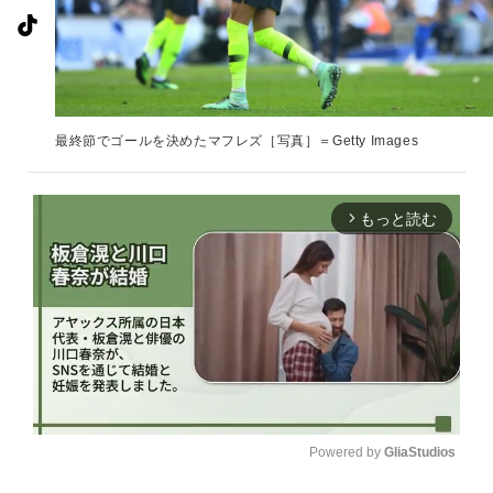
最終節でゴールを決めたマフレズ［写真］＝Getty Images
もっと読む
arrow_forward_ios
Powered by 
GliaStudios