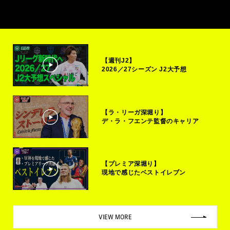
【週刊J2】
2026／27シーズン J2大予想
【ラ・リーガ深堀り】
デ・ラ・フエンテ監督のキャリア
【プレミア深堀り】
現地で感じたベストイレブン
VIEW MORE