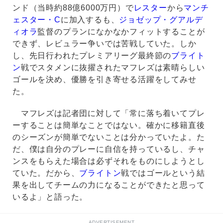
ンド（当時約88億6000万円）で
レスター
から
マンチ
ェスター・C
に加入するも、
ジョゼップ・グアルデ
ィオラ
監督のプランになかなかフィットすることが
できず、レビュラー争いでは苦戦していた。しか
し、先日行われたプレミアリーグ最終節の
ブライト
ン
戦でスタメンに抜擢されたマフレズは素晴らしい
ゴールを決め、優勝を引き寄せる活躍をしてみせ
た。
マフレズは記者団に対して「常に落ち着いてプレ
ーすることは簡単なことではない。確かに移籍直後
のシーズンが簡単でないことは分かっていたよ。た
だ、僕は自分のプレーに自信を持っているし、チャ
ンスをもらえた場合は必ずそれをものにしようとし
ていた。だから、
ブライトン
戦ではゴールという結
果を出してチームの力になることができたと思って
いるよ」と語った。
ADVERTISEMENT