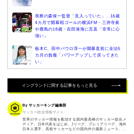
視察の森保一監督「見入っていた」…16歳
4カ月で開幕戦ゴールの横浜FM・三井寺眞
や鹿島の18歳・吉田湊海に言及「非常に心
強い」
栃木C、田中パウロ淳一が開幕直前に全治5
カ月の負傷「パワーアップして戻ってきた
い」
イングランド
に関する記事をもっと見る
By サッカーキング編集部
サッカー総合情報サイト
世界のサッカー情報を配信する国内最高峰のサッカー総合メ
ディア。日本代表をはじめ、Jリーグ、プレミアリーグ、海外
日本人選手、高校サッカーなどの国内外の最新ニュース、コ
ラム、選手インタビュー、試合結果速報、ゲーム、ショッピ