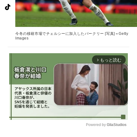
今冬の移籍市場でチェルシーに加入したバークリー [写真]＝Getty
Images
もっと読む
arrow_forward_ios
Powered by 
GliaStudios
U