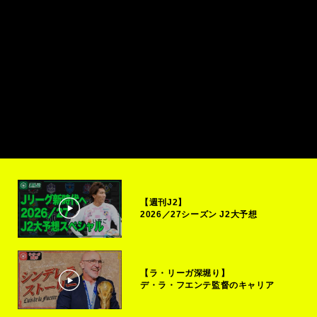
【週刊J2】
2026／27シーズン J2大予想
【ラ・リーガ深堀り】
デ・ラ・フエンテ監督のキャリア