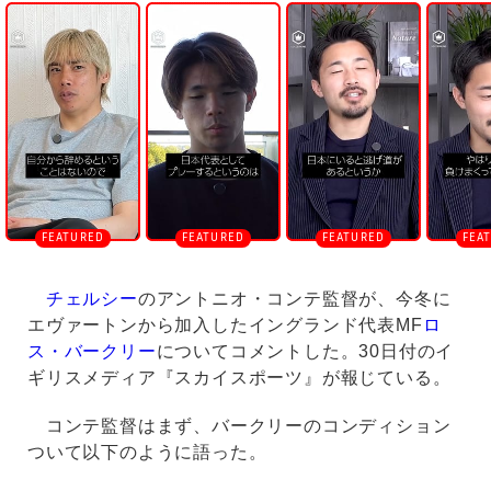
n
m
u
t
e
チェルシー
のアントニオ・コンテ監督が、今冬に
エヴァートンから加入したイングランド代表MF
ロ
ス・バークリー
についてコメントした。30日付のイ
ギリスメディア『スカイスポーツ』が報じている。
コンテ監督はまず、バークリーのコンディション
ついて以下のように語った。