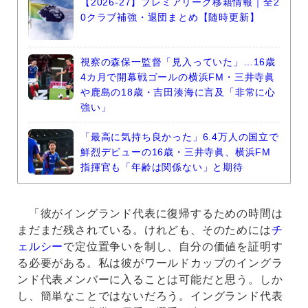
【2026-27】プレミアリーグ移籍情報｜全2
0クラブ補強・退団まとめ【随時更新】
視察の森保一監督「見入っていた」…16歳
4カ月で開幕戦ゴールの横浜FM・三井寺眞
や鹿島の18歳・吉田湊海に言及「非常に心
強い」
「最高に気持ち良かった」6.4万人の国立で
鮮烈デビューの16歳・三井寺眞、横浜FM
指揮官も「年齢は関係ない」と期待
「彼がイングランド代表に復帰するための時間は
まだまだ残されている。けれども、そのためには
チ
ェルシー
で定位置争いを制し、自分の価値を証明す
る必要がある。私は彼がワールドカップのイングラ
ンド代表メンバーに入ることは可能だと思う。しか
し、簡単なことではないだろう。イングランド代表