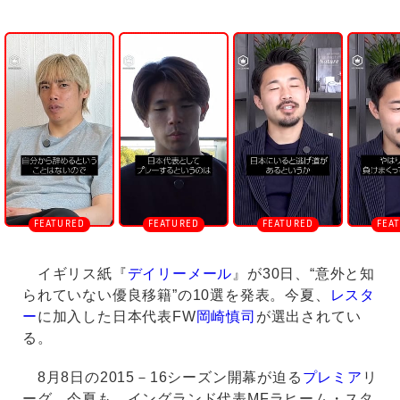
U
n
m
u
t
e
イギリス紙『
デイリーメール
』が30日、“意外と知
られていない優良移籍”の10選を発表。今夏、
レスタ
ー
に加入した日本代表FW
岡崎慎司
が選出されてい
る。
8月8日の2015－16シーズン開幕が迫る
プレミア
リ
ーグ。今夏も、イングランド代表MFラヒーム・スタ