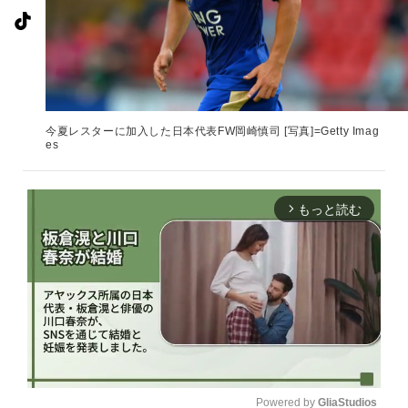
今夏レスターに加入した日本代表FW岡崎慎司 [写真]=Getty Imag
es
もっと読む
arrow_forward_ios
Powered by 
GliaStudios