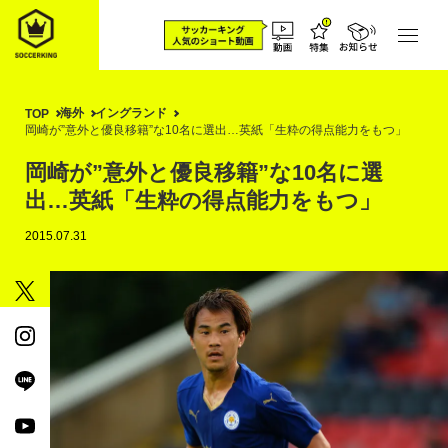
海外
イングランド
TOP
岡崎が”意外と優良移籍”な10名に選出…英紙「生粋の得点能力をもつ」
岡崎が”意外と優良移籍”な10名に選
出…英紙「生粋の得点能力をもつ」
2015.07.31