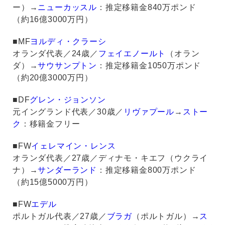
ー）→
ニューカッスル
：推定移籍金840万ポンド
（約16億3000万円）
■MF
ヨルディ・クラーシ
オランダ代表／24歳／
フェイエノールト
（オラン
ダ）→
サウサンプトン
：推定移籍金1050万ポンド
（約20億3000万円）
■DF
グレン・ジョンソン
元イングランド代表／30歳／
リヴァプール
→
ストー
ク
：移籍金フリー
■FW
イェレマイン・レンス
オランダ代表／27歳／ディナモ・キエフ（ウクライ
ナ）→
サンダーランド
：推定移籍金800万ポンド
（約15億5000万円）
■FW
エデル
ポルトガル代表／27歳／
ブラガ
（ポルトガル）→
ス