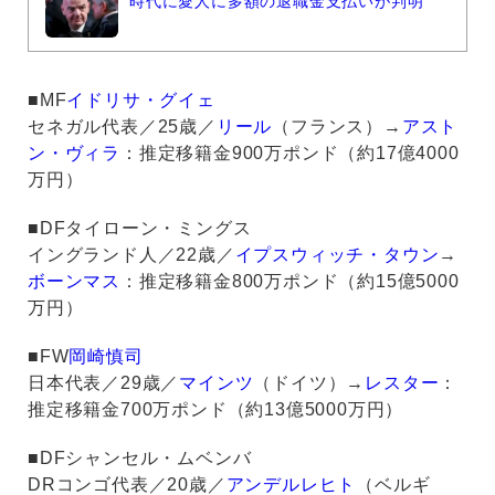
時代に愛人に多額の退職金支払いが判明
■MF
イドリサ・グイェ
セネガル代表／25歳／
リール
（フランス）→
アスト
ン・ヴィラ
：推定移籍金900万ポンド（約17億4000
万円）
■DFタイローン・ミングス
イングランド人／22歳／
イプスウィッチ・タウン
→
ボーンマス
：推定移籍金800万ポンド（約15億5000
万円）
■FW
岡崎慎司
日本代表／29歳／
マインツ
（ドイツ）→
レスター
：
推定移籍金700万ポンド（約13億5000万円）
■DFシャンセル・ムベンバ
DRコンゴ代表／20歳／
アンデルレヒト
（ベルギ