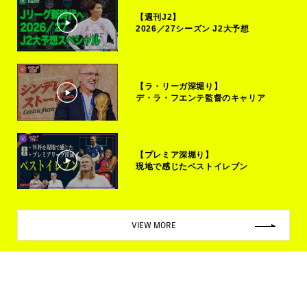
【週刊J2】
2026／27シーズン J2大予想
【ラ・リーガ深堀り】
デ・ラ・フエンテ監督のキャリア
【プレミア深堀り】
現地で感じたベストイレブン
VIEW MORE