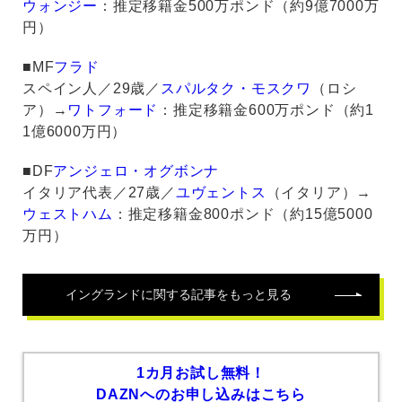
ウォンジー
：推定移籍金500万ポンド（約9億7000万
円）
■MF
フラド
スペイン人／29歳／
スパルタク・モスクワ
（ロシ
ア）→
ワトフォード
：推定移籍金600万ポンド（約1
1億6000万円）
■DF
アンジェロ・オグボンナ
イタリア代表／27歳／
ユヴェントス
（イタリア）→
ウェストハム
：推定移籍金800ポンド（約15億5000
万円）
イングランド
に関する記事をもっと見る
1カ月お試し無料！
DAZNへのお申し込みはこちら