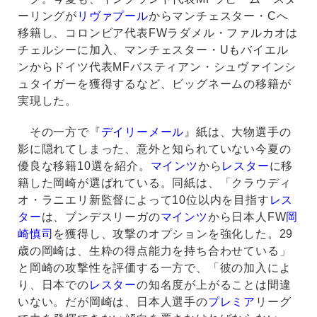
ーリングが
リヴァプール
からマンチェスター・Cへ
移籍し、コロンビア代表FWラダメル・ファルカオは
チェルシーに加入、マンチェスター・Uもバイエル
ンからドイツ代表MFバスティアン・シュヴァインシ
ュタイガーを獲得するなど、ビッグネームの移籍が
実現した。
その一方で『
デイリーメール
』紙は、大物選手の
影に隠れてしまった、意外と知られていない今夏の
優良な移籍10選を紹介。
マインツ
から
レスター
に移
籍した岡崎が選ばれている。同紙は、「クラウディ
オ・ラニエリ新監督によって10位以内を目指す
レス
ター
は、ブンデスリーガの
マインツ
から日本人FW
岡
崎慎司
を獲得し、攻撃のオプションを強化した。29
歳の岡崎は、生粋の得点能力を持ち合わせている」
と岡崎の攻撃性を評価する一方で、「彼の加入によ
り、日本での
レスター
の知名度が上がることは間違
いない。だが岡崎は、日本人選手の
プレミア
リーグ