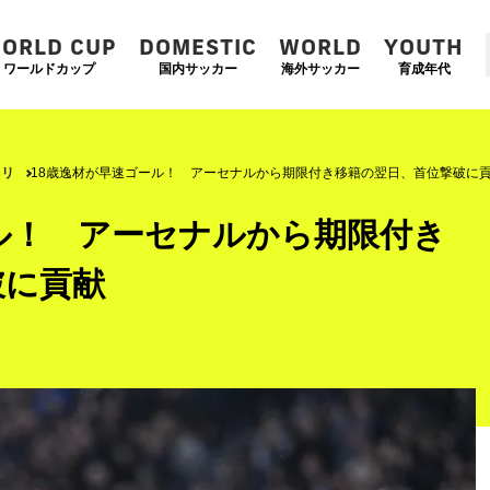
ORLD CUP
DOMESTIC
WORLD
YOUTH
ワールドカップ
国内サッカー
海外サッカー
育成年代
ネリ
18歳逸材が早速ゴール！ アーセナルから期限付き移籍の翌日、首位撃破に
ル！ アーセナルから期限付き
破に貢献