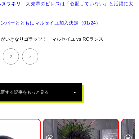
るヌワネリ…大先輩のピレスは「心配していない」と活躍に太
バーとともにマルセイユ加入決定（01/24）
がいきなりゴラッソ！ マルセイユ vs RCランス
2
>
に関する記事をもっと見る