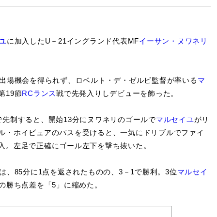
ユ
に加入したU－21イングランド代表MF
イーサン・ヌワネリ
出場機会を得られず、ロベルト・デ・ゼルビ監督が率いる
マ
第19節
RCランス
戦で先発入りしデビューを飾った。
で先制すると、開始13分にヌワネリのゴールで
マルセイユ
がリ
ル・ホイビュアのパスを受けると、一気にドリブルでファイ
入。左足で正確にゴール左下を撃ち抜いた。
は、85分に1点を返されたものの、3－1で勝利。3位
マルセイ
の勝ち点差を「5」に縮めた。