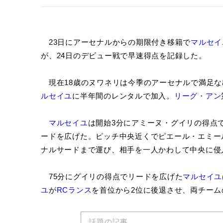
23日にアーセナルからの期限付き移籍で
マルセイ
が、24日のデビュー戦で早速得点を記録した。
現在18歳のヌワネリは今季のアーセナルで満足な
ルセイユ
に半年間のレンタルで加入。
リーグ・アン
マルセイユ
は開始3分にアミーヌ・グイリの得点
ードを広げた。ピッチ中央近くでピエール・エミー
ナルサードまで運び、相手を一人かわして中央に侵
75分にグイリの得点でリードを広げた
マルセイユ
ユ
が
RCランス
を首位から2位に後退させ、両チーム
話題の記事