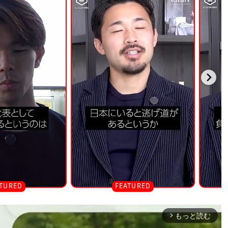
もっと読む
arrow_forward_ios