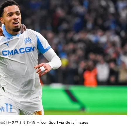
ネリ [写真]＝Icon Sport via Getty Images