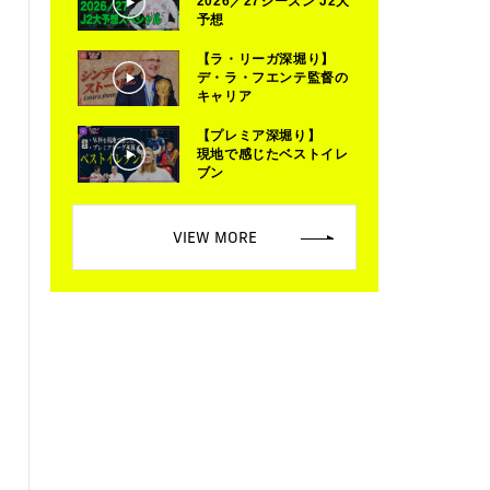
2026／27シーズン J2大
予想
【ラ・リーガ深堀り】
デ・ラ・フエンテ監督の
キャリア
【プレミア深堀り】
現地で感じたベストイレ
ブン
VIEW MORE