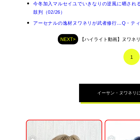
イ
今冬加入マルセイユでいきなりの逆風に晒され
ー
鼓判（02/26）
サ
ン・
アーセナルの逸材ヌワネリが武者修行…Q・ティン
ヌ
ワ
ネ
NEXT>
【ハイライト動画】ヌワネリ
リ
の
1
関
連
記
事
イーサン・ヌワネリ