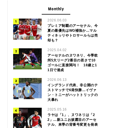
Monthly
2026.06.03
プレミア制覇のアーセナル、今
夏の最優先はWG補強か…マル
ティネッリやトロサールらは売
却も？
2025.04.02
アーセナルのヌワネリ、今季欧
州5大リーグ2番目の若さで10
ゴールに直接関与！ 18歳と1
1日で達成
2026.06.13
イングランド代表、非公開のテ
ストマッチで6発快勝…イヴァ
ン・トニーがハットトリックの
大暴れ
2025.05.16
ラヤは「1」、ヌワネリは「2
2」…新ユニお披露目のアーセ
ナル、来季の背番号変更を発表