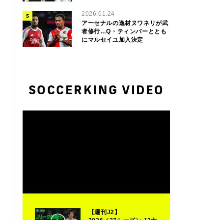
2026.01.24
アーセナルの逸材ヌワネリが武
者修行…Q・ティンバーととも
にマルセイユ加入決定
SOCCERKING VIDEO
【週刊J2】