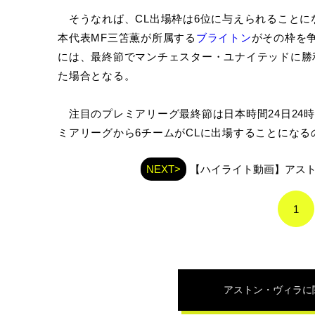
そうなれば、CL出場枠は6位に与えられることに
本代表MF三笘薫が所属する
ブライトン
がその枠を
には、最終節でマンチェスター・ユナイテッドに勝
た場合となる。
注目のプレミアリーグ最終節は日本時間24日24
ミアリーグから6チームがCLに出場することになる
NEXT>
【ハイライト動画】アスト
1
アストン・ヴィラ
に