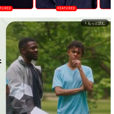
もっと読む
arrow_forward_ios