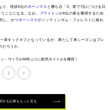
なり、現状6位の
ボーンマス
と勝ち点「3」差で7位につける日
争うことになる。なお、
ブライトン
が6位の座を獲得するため
利し、かつ
ボーンマス
がノッティンガム・フォレストに敗れ
時一斉キックオフとなっているが、果たして来シーズンはプレ
のだろうか。
ン・ヴィラが44年ぶりに欧州タイトルを獲得！
2
>
関する記事をもっと見る