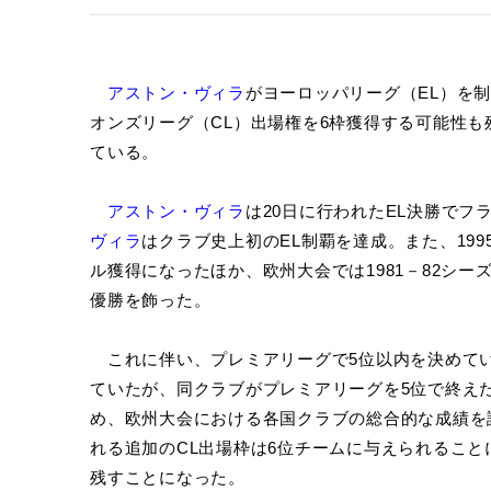
アストン・ヴィラ
がヨーロッパリーグ（EL）を
オンズリーグ（CL）出場権を6枠獲得する可能性も
ている。
アストン・ヴィラ
は20日に行われたEL決勝でフ
ヴィラ
はクラブ史上初のEL制覇を達成。また、199
ル獲得になったほか、欧州大会では1981－82シー
優勝を飾った。
これに伴い、プレミアリーグで5位以内を決めて
ていたが、同クラブがプレミアリーグを5位で終えた
め、欧州大会における各国クラブの総合的な成績を
れる追加のCL出場枠は6位チームに与えられること
残すことになった。