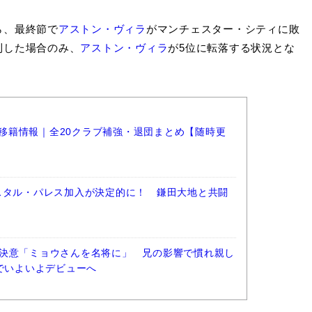
ら、最終節で
アストン・ヴィラ
がマンチェスター・シティに敗
利した場合のみ、
アストン・ヴィラ
が5位に転落する状況とな
ーグ移籍情報｜全20クラブ補強・退団まとめ【随時更
スタル・パレス加入が決定的に！ 鎌田大地と共闘
決意「ミョウさんを名将に」 兄の影響で慣れ親し
阪でいよいよデビューへ