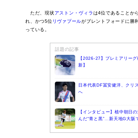
ただ、現状
アストン・ヴィラ
は4位であることか
れ、かつ5位
リヴァプール
がブレントフォードに勝
っている。
話題の記事
【2026-27】プレミアリ
新】
日本代表DF冨安健洋、クリ
へ
【インタビュー】植中朝日の
んだ“青と黒”…新天地G大