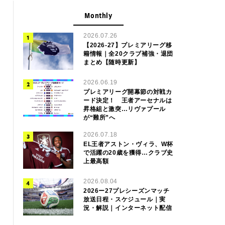
Monthly
2026.07.26
【2026-27】プレミアリーグ移
籍情報｜全20クラブ補強・退団
まとめ【随時更新】
2026.06.19
プレミアリーグ開幕節の対戦カ
ード決定！ 王者アーセナルは
昇格組と激突…リヴァプール
が“難所”へ
2026.07.18
EL王者アストン・ヴィラ、W杯
で活躍の20歳を獲得…クラブ史
上最高額
2026.08.04
2026ー27プレシーズンマッチ
放送日程・スケジュール｜実
況・解説｜インターネット配信