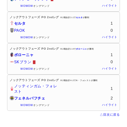
ハイライト
WOWOW
オンデマンド
ノックアウトフェーズ PO 2ndレグ
※2戦合計3-1で
セルタ
が勝利
1
セルタ
0
PAOK
ハイライト
WOWOW
オンデマンド
ノックアウトフェーズ PO 2ndレグ
※2戦合計2-0で
ボローニャ
が勝利
1
ボローニャ
0
SKブラン
ハイライト
WOWOW
オンデマンド
ノックアウトフェーズ PO 2ndレグ
※2戦合計4-2でN・フォレストが勝利
ノッティンガム・フォレ
1
スト
2
フェネルバフチェ
ハイライト
WOWOW
オンデマンド
△目次に戻る