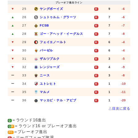
プレーオフ進出ライン
▼
25
ヤングボーイズ
9
-6
R
▲
26
シュトゥルム・グラーツ
7
-6
R
▲
27
FCSB
7
-7
R
▲
28
ゴー・アヘッド・イーグルス
7
-8
R
▼
29
フェイエノールト
6
-4
R
▼
30
バーゼル
6
-4
R
▼
31
ザルツブルク
3
-5
R
▼
32
レンジャーズ
4
-9
R
ー
33
ニース
3
-8
R
ー
34
ユトレヒト
1
-10
R
ー
35
マルメ
1
-11
R
ー
36
マッカビ・テル・アビブ
1
-20
R
△目次に戻る
＝ラウンド16進出
Q
＝ラウンド16 or プレーオフ進出
Q/P
＝プレーオフ進出
PO
＝リーグフェーズ敗退