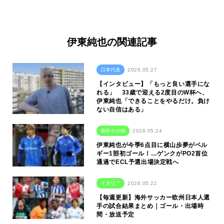
伊東純也の関連記事
日本代表
2026.05.27
【インタビュー】「もっと良い選手にな
れる」 33歳で迎える2度目のW杯へ、
伊東純也「できることをやるだけ。負け
ない自信はある」
海外その他
2026.05.24
伊東純也が今季6点目に横山歩夢がベル
ギー1部初ゴール！…ゲンクがPO2首位
通過でECL予選出場決定戦へ
イタリア
2026.05.22
【毎週更新】海外サッカー欧州日本人選
手の試合結果まとめ｜ゴール・出場時
間・放送予定