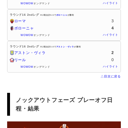
ハイライト
WOWOW
オンデマンド
ラウンド16 2ndレグ
※2戦合計4-5で
ボローニャ
が勝利
3
ローマ
4
ボローニャ
ハイライト
WOWOW
オンデマンド
ラウンド16 2ndレグ
※2戦合計3-0で
アストン・ヴィラ
が勝利
2
アストン・ヴィラ
0
リール
ハイライト
WOWOW
オンデマンド
△目次に戻る
ノックアウトフェーズ プレーオフ日
程・結果