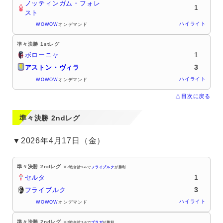
ノッティンガム・フォレ
1
スト
ハイライト
WOWOW
オンデマンド
準々決勝 1stレグ
1
ボローニャ
3
アストン・ヴィラ
ハイライト
WOWOW
オンデマンド
△目次に戻る
準々決勝 2ndレグ
▼2026年4月17日（金）
準々決勝 2ndレグ
※2戦合計1-6で
フライブルク
が勝利
1
セルタ
3
フライブルク
ハイライト
WOWOW
オンデマンド
準々決勝 2ndレグ
※2戦合計3-5で
ブラガ
が勝利