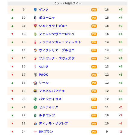
ラウンド16進出ライン
▲
9
ゲンク
16
+4
PO
▲
10
ボローニャ
15
+7
PO
▲
11
シュトゥットガルト
15
+6
PO
▼
12
フェレンツヴァーロシュ
15
+1
PO
▲
13
ノッティンガム・フォレスト
14
+8
PO
▲
14
ヴィクトリア・プルゼニ
14
+5
PO
▼
15
ツルヴェナ・ズヴェズダ
14
+1
PO
▼
16
セルタ
13
+4
PO
▼
17
PAOK
12
+3
PO
▲
18
リール
12
+3
PO
▼
19
フェネルバフチェ
12
+3
PO
▼
20
パナシナイコス
12
+2
PO
▲
21
セルティック
11
-2
PO
▲
22
ルドゴレツ
10
-3
PO
▼
23
ディナモ・ザグレブ
10
-4
PO
▼
24
SKブラン
9
-2
PO