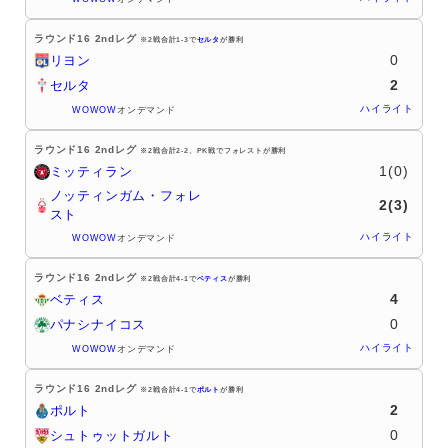
ラウンド16 2ndレグ
※2戦合計1-3で
セルタ
が勝利
0
リヨン
2
セルタ
ハイライト
WOWOW
オンデマンド
ラウンド16 2ndレグ
※2戦合計2-2、PK戦でフォレストが勝利
1(0)
ミッティラン
ノッティンガム・フォレ
2(3)
スト
ハイライト
WOWOW
オンデマンド
ラウンド16 2ndレグ
※2戦合計4-1で
ベティス
が勝利
4
ベティス
0
パナシナイコス
ハイライト
WOWOW
オンデマンド
ラウンド16 2ndレグ
※2戦合計4-1で
ポルト
が勝利
2
ポルト
0
シュトゥットガルト