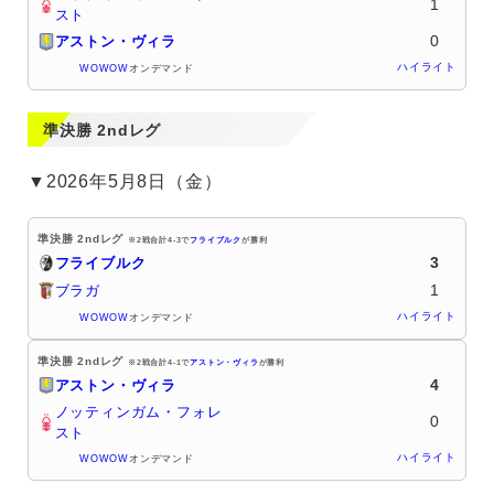
1
スト
0
アストン・ヴィラ
ハイライト
WOWOW
オンデマンド
準決勝 2ndレグ
▼2026年5月8日（金）
準決勝 2ndレグ
※2戦合計4-3で
フライブルク
が勝利
3
フライブルク
1
ブラガ
ハイライト
WOWOW
オンデマンド
準決勝 2ndレグ
※2戦合計4-1で
アストン・ヴィラ
が勝利
4
アストン・ヴィラ
ノッティンガム・フォレ
0
スト
ハイライト
WOWOW
オンデマンド