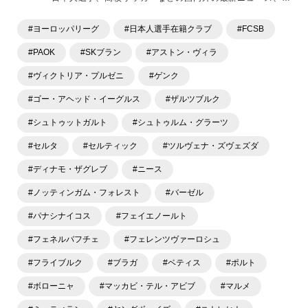
ラム、選手インタビュー、試合結果速報、ゲーム、ショッピ
ングといったサッカーにまつわるあらゆる情報を提供してい
#ヨーロッパリーグ
#日本人選手在籍クラブ
#FCSB
ます。「X」「Instagram」「YouTube」「TikTok」など、
各種SNSサービスも充実したコンテンツを発信中。
#PAOK
#SKブラン
#アストン・ヴィラ
#ヴィクトリア・プルゼニ
#ゲンク
#ゴー・アヘッド・イーグルス
#ザルツブルク
#シュトゥットガルト
#シュトゥルム・グラーツ
#セルタ
#セルティック
#ツルヴェナ・ズヴェズダ
#ディナモ・ザグレブ
#ニース
#ノッティンガム・フォレスト
#バーゼル
#パナシナイコス
#フェイエノールト
#フェネルバフチェ
#フェレンツヴァーロシュ
#フライブルク
#ブラガ
#ベティス
#ポルト
#ボローニャ
#マッカビ・テル・アビブ
#マルメ