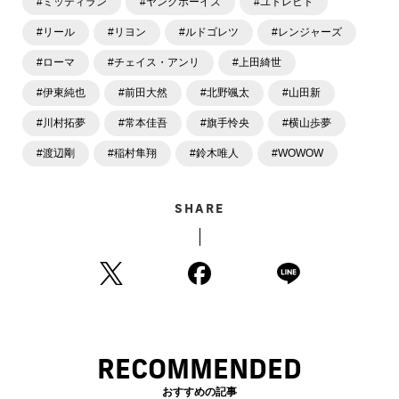
#ミッティラン
#ヤングボーイズ
#ユトレヒト
#リール
#リヨン
#ルドゴレツ
#レンジャーズ
#ローマ
#チェイス・アンリ
#上田綺世
#伊東純也
#前田大然
#北野颯太
#山田新
#川村拓夢
#常本佳吾
#旗手怜央
#横山歩夢
#渡辺剛
#稲村隼翔
#鈴木唯人
#WOWOW
SHARE
RECOMMENDED
おすすめの記事