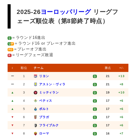
2025-26
ヨーロッパリーグ
リーグフ
ェーズ順位表（第8節終了時点）
＝ラウンド16進出
Q
＝ラウンド16 or プレーオフ進出
Q/P
＝プレーオフ進出
PO
＝リーグフェーズ敗退
R
↕️
順位
チーム
勝点
+/-
ー
1
リヨン
21
+13
Q
ー
2
アストン・ヴィラ
21
+8
Q
▲
3
ミッティラン
19
+10
Q
▲
4
ベティス
17
+6
Q
▲
5
ポルト
17
+6
Q
▼
6
ブラガ
17
+6
Q
▼
7
フライブルク
17
+6
Q
▼
8
ローマ
16
+7
Q