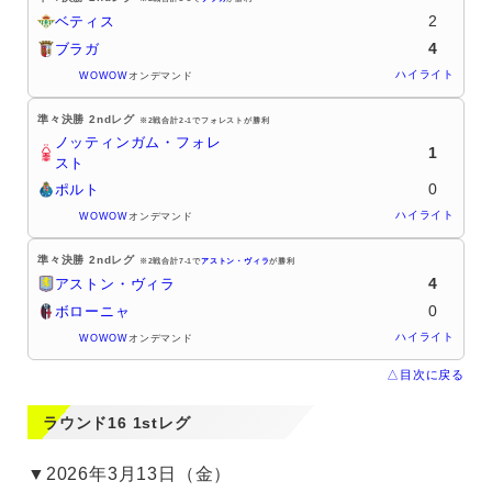
2
ベティス
4
ブラガ
ハイライト
WOWOW
オンデマンド
準々決勝 2ndレグ
※2戦合計2-1でフォレストが勝利
ノッティンガム・フォレ
1
スト
0
ポルト
ハイライト
WOWOW
オンデマンド
準々決勝 2ndレグ
※2戦合計7-1で
アストン・ヴィラ
が勝利
4
アストン・ヴィラ
0
ボローニャ
ハイライト
WOWOW
オンデマンド
△目次に戻る
ラウンド16 1stレグ
▼2026年3月13日（金）