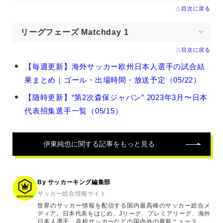
△目次に戻る
リーグフェーズ Matchday 1
△目次に戻る
伊
【毎週更新】海外サッカー欧州日本人選手の試合結
東
果まとめ｜ゴール・出場時間・放送予定（05/22）
純
也
【随時更新】“第2次森保ジャパン” 2023年3月〜日本
の
代表招集選手一覧（05/15）
関
連
記
事
伊東純也
に関する記事をもっと見る
By サッカーキング編集部
サッカー総合情報サイト
世界のサッカー情報を配信する国内最高峰のサッカー総合メ
ディア。日本代表をはじめ、Jリーグ、プレミアリーグ、海外
日本人選手、高校サッカーなどの国内外の最新ニュース、コ