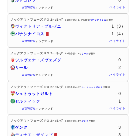
ルドゴレツ
ハイライト
WOWOW
オンデマンド
ノックアウトフェーズ PO 2ndレグ
※2戦合計3-3、PK戦で
パナシナイコス
が勝利
1（3）
ヴィクトリア・プルゼニ
1（4）
パナシナイコス
ハイライト
WOWOW
オンデマンド
ノックアウトフェーズ PO 2ndレグ
※2戦合計1-2で
リール
が勝利
0
ツルヴェナ・ズヴェズダ
2
リール
ハイライト
WOWOW
オンデマンド
ノックアウトフェーズ PO 2ndレグ
※2戦合計4-2で
シュトゥットガルト
が勝利
0
シュトゥットガルト
1
セルティック
ハイライト
WOWOW
オンデマンド
ノックアウトフェーズ PO 2ndレグ
※2戦合計6-4で
ゲンク
が勝利
3
ゲンク
3
ディナモ・ザグレブ