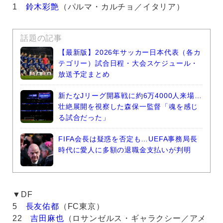
1
鈴木彩艶
（パルマ・カルチョ／イタリア）
話題の記事
【最新版】2026年サッカー日本代表（各カ
テゴリー）試合日程・大会スケジュール・
放送予定まとめ
新たなJリーグ開幕戦に約6万4000人来場…
壮絶展開を視察した森保一監督「魂を感じ
る試合だった」
FIFA会長は疑惑を否定も…UEFA事務局長
時代に愛人に多額の退職金支払いが判明
▼DF
5
長友佑都
（FC東京）
22
吉田麻也
（ロサンゼルス・ギャラクシー／アメ