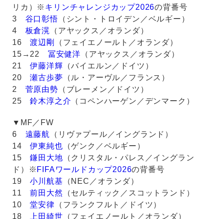
リカ）※
キリンチャレンジカップ2026
の背番号
3
谷口彰悟
（シント・トロイデン／ベルギー）
4
板倉滉
（アヤックス／オランダ）
16
渡辺剛
（フェイエノールト／オランダ）
15→22
冨安健洋
（アヤックス／オランダ）
21
伊藤洋輝
（バイエルン／ドイツ）
20
瀬古歩夢
（ル・アーヴル／フランス）
2
菅原由勢
（ブレーメン／ドイツ）
25
鈴木淳之介
（コペンハーゲン／デンマーク）
▼MF／FW
6
遠藤航
（リヴァプール／イングランド）
14
伊東純也
（ゲンク／ベルギー）
15
鎌田大地
（クリスタル・パレス／イングラン
ド）※
FIFAワールドカップ2026
の背番号
19
小川航基
（NEC／オランダ）
11
前田大然
（セルティック／スコットランド）
10
堂安律
（フランクフルト／ドイツ）
18
上田綺世
（フェイエノールト／オランダ）