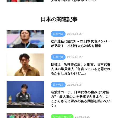
日本の関連記事
日本代表
2026.05.27
欧州遠征に臨むU－21日本代表メンバー
が発表！ ⼩杉啓太ら24名を招集
日本代表
2026.05.27
目標は「W杯得点王」と断言、日本代表
入りの塩貝健人「何言っていると思われ
るかもしれないけど…」
日本代表
2026.05.27
名波浩コーチ、日本代表の強みは“対話
力”「最大限の力を発揮できるよう、こ
こからさらに深みのある関係を築いてい
く」
ワールドカップ
2026.05.27