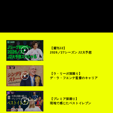
【週刊J2】
2026／27シーズン J2大予想
【ラ・リーガ深堀り】
デ・ラ・フエンテ監督のキャリア
【プレミア深堀り】
現地で感じたベストイレブン