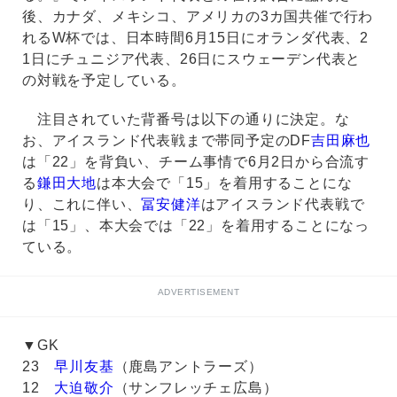
後、カナダ、メキシコ、アメリカの3カ国共催で行わ
れるW杯では、日本時間6月15日にオランダ代表、2
1日にチュニジア代表、26日にスウェーデン代表と
の対戦を予定している。
注目されていた背番号は以下の通りに決定。な
お、アイスランド代表戦まで帯同予定のDF
吉田麻也
は「22」を背負い、チーム事情で6月2日から合流す
る
鎌田大地
は本大会で「15」を着用することにな
り、これに伴い、
冨安健洋
はアイスランド代表戦で
は「15」、本大会では「22」を着用することになっ
ている。
ADVERTISEMENT
▼GK
23
早川友基
（鹿島アントラーズ）
12
大迫敬介
（サンフレッチェ広島）