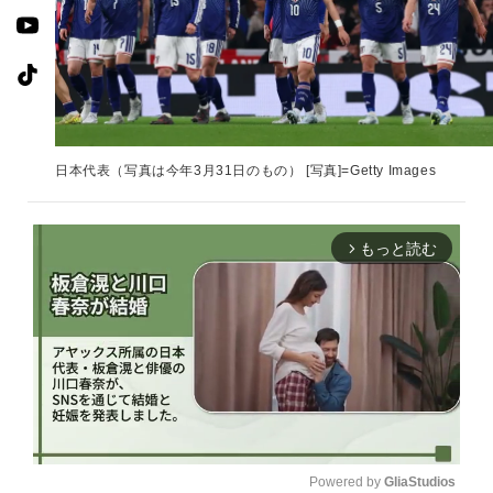
日本代表（写真は今年3月31日のもの） [写真]=Getty Images
もっと読む
arrow_forward_ios
Powered by 
GliaStudios