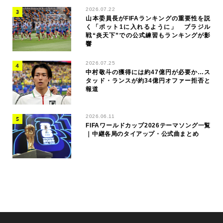
2026.07.22
山本委員長がFIFAランキングの重要性を説
く「ポット1に入れるように」 ブラジル
戦“炎天下”での公式練習もランキングが影
響
2026.07.25
中村敬斗の獲得には約47億円が必要か…ス
タッド・ランスが約34億円オファー拒否と
報道
2026.06.11
FIFAワールドカップ2026テーマソング一覧
｜中継各局のタイアップ・公式曲まとめ