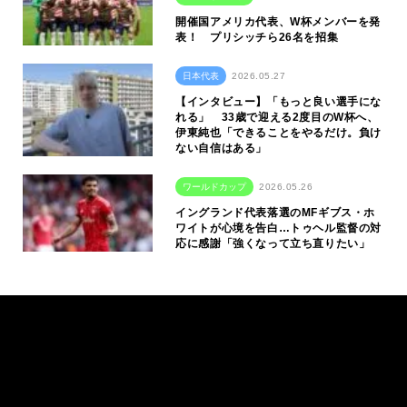
開催国アメリカ代表、W杯メンバーを発
表！ プリシッチら26名を招集
日本代表
2026.05.27
【インタビュー】「もっと良い選手にな
れる」 33歳で迎える2度目のW杯へ、
伊東純也「できることをやるだけ。負け
ない自信はある」
ワールドカップ
2026.05.26
イングランド代表落選のMFギブス・ホ
ワイトが心境を告白…トゥヘル監督の対
応に感謝「強くなって立ち直りたい」