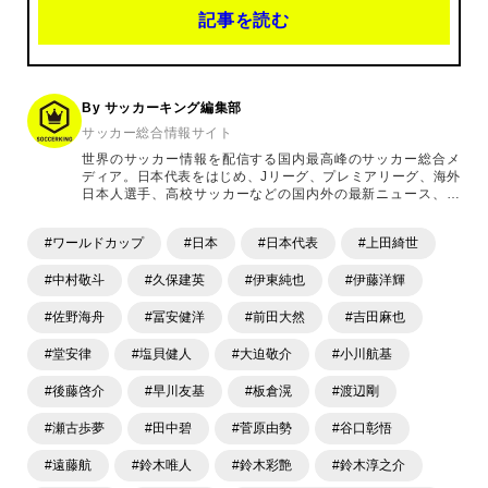
記事を読む
By サッカーキング編集部
サッカー総合情報サイト
世界のサッカー情報を配信する国内最高峰のサッカー総合メ
ディア。日本代表をはじめ、Jリーグ、プレミアリーグ、海外
日本人選手、高校サッカーなどの国内外の最新ニュース、コ
ラム、選手インタビュー、試合結果速報、ゲーム、ショッピ
ングといったサッカーにまつわるあらゆる情報を提供してい
#ワールドカップ
#日本
#日本代表
#上田綺世
ます。「X」「Instagram」「YouTube」「TikTok」など、
各種SNSサービスも充実したコンテンツを発信中。
#中村敬斗
#久保建英
#伊東純也
#伊藤洋輝
#佐野海舟
#冨安健洋
#前田大然
#吉田麻也
#堂安律
#塩貝健人
#大迫敬介
#小川航基
#後藤啓介
#早川友基
#板倉滉
#渡辺剛
#瀬古歩夢
#田中碧
#菅原由勢
#谷口彰悟
#遠藤航
#鈴木唯人
#鈴木彩艶
#鈴木淳之介