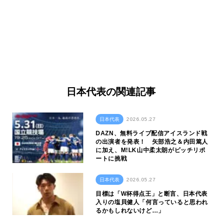
日本代表の関連記事
日本代表
2026.05.27
DAZN、無料ライブ配信アイスランド戦
の出演者を発表！ 矢部浩之＆内田篤人
に加え、M!LK山中柔太朗がピッチリポ
ートに挑戦
日本代表
2026.05.27
目標は「W杯得点王」と断言、日本代表
入りの塩貝健人「何言っていると思われ
るかもしれないけど…」