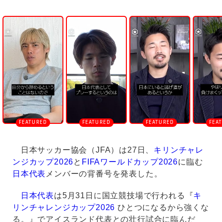
U
n
m
u
t
e
日本サッカー協会（JFA）は27日、
キリンチャレ
ンジカップ2026
と
FIFAワールドカップ2026
に臨む
日本代表
メンバーの背番号を発表した。
日本代表
は5月31日に国立競技場で行われる『
キ
リンチャレンジカップ2026
ひとつになるから強くな
る。』でアイスランド代表との壮行試合に臨んだ