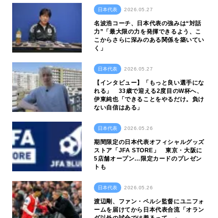
日本代表
2026.05.27
名波浩コーチ、日本代表の強みは“対話
力”「最大限の力を発揮できるよう、こ
こからさらに深みのある関係を築いてい
く」
日本代表
2026.05.27
【インタビュー】「もっと良い選手にな
れる」 33歳で迎える2度目のW杯へ、
伊東純也「できることをやるだけ。負け
ない自信はある」
日本代表
2026.05.26
期間限定の日本代表オフィシャルグッズ
ストア「JFA STORE」 東京・大阪に
5店舗オープン…限定カードのプレゼン
トも
日本代表
2026.05.26
渡辺剛、ファン・ペルシ監督にユニフォ
ームを届けてから日本代表合流「オラン
ダ以外の試合では着るって…」