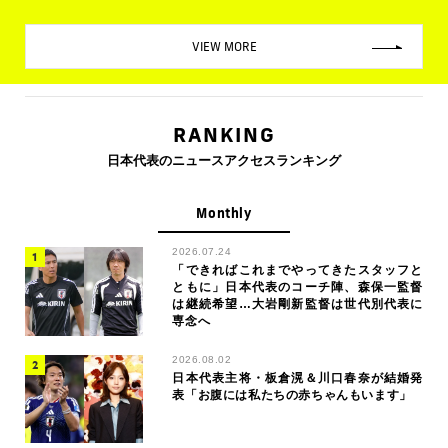
VIEW MORE
RANKING
日本代表のニュースアクセスランキング
Monthly
2026.07.24
「できればこれまでやってきたスタッフと
ともに」日本代表のコーチ陣、森保一監督
は継続希望…大岩剛新監督は世代別代表に
専念へ
2026.08.02
日本代表主将・板倉滉＆川口春奈が結婚発
表「お腹には私たちの赤ちゃんもいます」