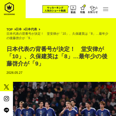
日本
日本代表
TOP
日本代表の背番号が決定！ 堂安律が「10」、久保建英は「8」…最年少
の後藤啓介が「9」
日本代表の背番号が決定！ 堂安律が
「10」、久保建英は「8」…最年少の後
藤啓介が「9」
2026.05.27