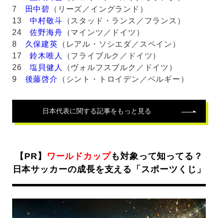
7
田中碧
（リーズ／イングランド）
13
中村敬斗
（スタッド・ランス／フランス）
24
佐野海舟
（マインツ／ドイツ）
8
久保建英
（レアル・ソシエダ／スペイン）
17
鈴木唯人
（フライブルク／ドイツ）
26
塩貝健人
（ヴォルフスブルク／ドイツ）
9
後藤啓介
（シント・トロイデン／ベルギー）
日本代表
に関する記事をもっと見る
【PR】
ワールドカップ
も対象って知ってる？
日本サッカーの成長を支える「スポーツくじ」