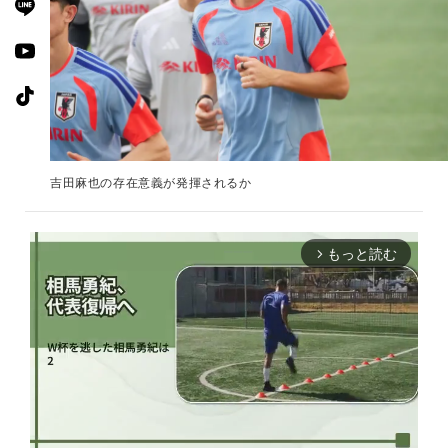
吉田麻也の存在意義が発揮されるか
もっと読む
arrow_forward_ios