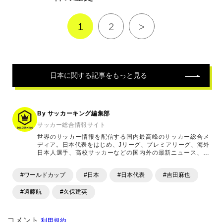
1
2
>
日本
に関する記事をもっと見る
By サッカーキング編集部
サッカー総合情報サイト
世界のサッカー情報を配信する国内最高峰のサッカー総合メ
ディア。日本代表をはじめ、Jリーグ、プレミアリーグ、海外
日本人選手、高校サッカーなどの国内外の最新ニュース、コ
ラム、選手インタビュー、試合結果速報、ゲーム、ショッピ
ングといったサッカーにまつわるあらゆる情報を提供してい
#ワールドカップ
#日本
#日本代表
#吉田麻也
ます。「X」「Instagram」「YouTube」「TikTok」など、
各種SNSサービスも充実したコンテンツを発信中。
#遠藤航
#久保建英