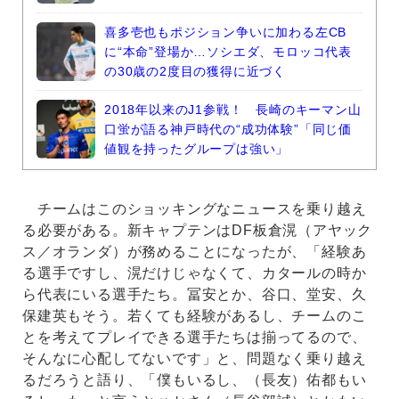
喜多壱也もポジション争いに加わる左CB
に“本命”登場か…ソシエダ、モロッコ代表
の30歳の2度目の獲得に近づく
2018年以来のJ1参戦！ 長崎のキーマン山
口蛍が語る神戸時代の“成功体験”「同じ価
値観を持ったグループは強い」
チームはこのショッキングなニュースを乗り越え
る必要がある。新キャプテンはDF板倉滉（アヤック
ス／オランダ）が務めることになったが、「経験あ
る選手ですし、滉だけじゃなくて、カタールの時か
ら代表にいる選手たち。冨安とか、谷口、堂安、久
保建英もそう。若くても経験があるし、チームのこ
とを考えてプレイできる選手たちは揃ってるので、
そんなに心配してないです」と、問題なく乗り越え
るだろうと語り、「僕もいるし、（長友）佑都もい