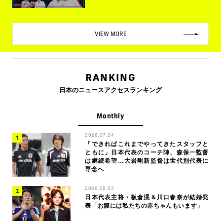
VIEW MORE
RANKING
日本のニュースアクセスランキング
Monthly
2026.07.24
「できればこれまでやってきたスタッフと
ともに」日本代表のコーチ陣、森保一監督
は継続希望…大岩剛新監督は世代別代表に
専念へ
2026.08.02
日本代表主将・板倉滉＆川口春奈が結婚発
表「お腹には私たちの赤ちゃんもいます」