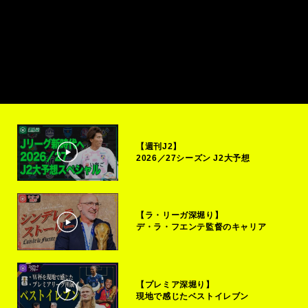
【週刊J2】
2026／27シーズン J2大予想
【ラ・リーガ深堀り】
デ・ラ・フエンテ監督のキャリア
【プレミア深堀り】
現地で感じたベストイレブン