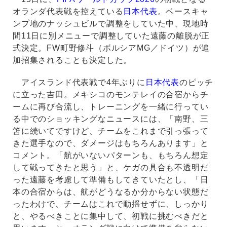
オランダ代表戦を控えている
日本代表
。ベースキャ
ンプ地のナッシュビルで調整をしていた中、現地時
間11日に別メニューで調整していた遠藤の離脱が正
式決定。FW町野修斗（ボルシアMG／ドイツ）が追
加招集されることも決定した。
アイスランド代表戦で4年ぶりに
日本代表
のピッチ
に立った吉田。メキシコのモンテレイの合宿からチ
ームに再び合流し、トレーニングを一緒に行ってい
る中でのショッキングなニュースには、「南野、三
笘に続いてですけど、チームをこれまで引っ張って
きた選手なので、ダメージはもちろんあります」と
コメント。「航がいないパターンも、もちろん想定
して戦ってきたと思う」と、ケガの具合も不透明だ
った遠藤を考慮して準備もしてきていたとし、「日
本の合宿からは、航がどうなるか分からない状態だ
ったわけで、チームはこれで動揺せずに、しっかり
と、やるべきことに集中して、初戦に挑むべきだと