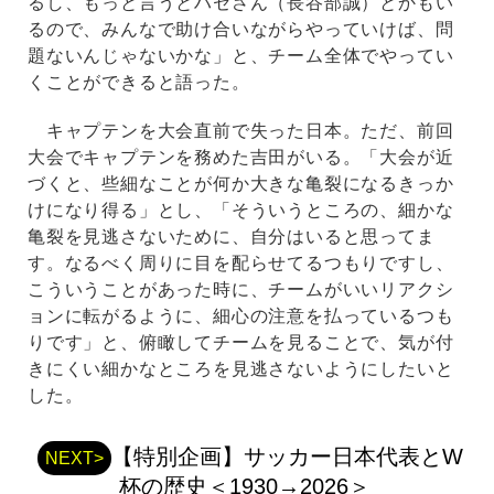
るし、もっと言うとハセさん（長谷部誠）とかもい
るので、みんなで助け合いながらやっていけば、問
題ないんじゃないかな」と、チーム全体でやってい
くことができると語った。
キャプテンを大会直前で失った日本。ただ、前回
大会でキャプテンを務めた吉田がいる。「大会が近
づくと、些細なことが何か大きな亀裂になるきっか
けになり得る」とし、「そういうところの、細かな
亀裂を見逃さないために、自分はいると思ってま
す。なるべく周りに目を配らせてるつもりですし、
こういうことがあった時に、チームがいいリアクシ
ョンに転がるように、細心の注意を払っているつも
りです」と、俯瞰してチームを見ることで、気が付
きにくい細かなところを見逃さないようにしたいと
した。
【特別企画】サッカー日本代表とW
NEXT>
杯の歴史＜1930→2026＞