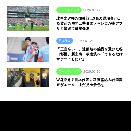
ワールドカップ
2026.06.12
北中米W杯の開幕戦は3名の退場者が出
る波乱の展開…共催国メキシコが南アフ
リカ撃破で白星発進
日本代表
2026.06.12
「正直辛い…」遠藤航の離脱を受けた谷
口彰悟、新主将・板倉滉へ「できるだけ
サポートしたい」
ワールドカップ
2026.06.12
W杯控える日本代表に武藤嘉紀＆岩渕真
奈がエール「まだ見ぬ景色を」