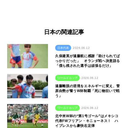
日本の関連記事
日本代表
2026.06.12
久保建英が遠藤航に感謝「助けられてば
っかりだった」 オランダ戦へ決意語る
「僕ら残された選手は頑張るだけ」
ワールドカップ
2026.06.12
遠藤離脱の逆境をエネルギーに変え、菅
原由勢が誓うW杯制覇「死に物狂いで戦
う」
ワールドカップ
2026.06.12
北中米W杯の“第1号ゴール”はメキシコ
代表FWフリアン・キニョーネス！ ハ
イプレスから豪快右足弾