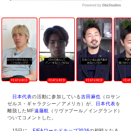
Powered by 
GliaStudios
U
n
m
u
t
e
日本代表
の活動に参加している
吉田麻也
（ロサン
ゼルス・ギャラクシー／アメリカ）が、
日本代表
を
離脱したMF
遠藤航
（リヴァプール／イングランド）
ついてコメントした。
15日に、
FIFAワールドカップ2026
の初戦となる