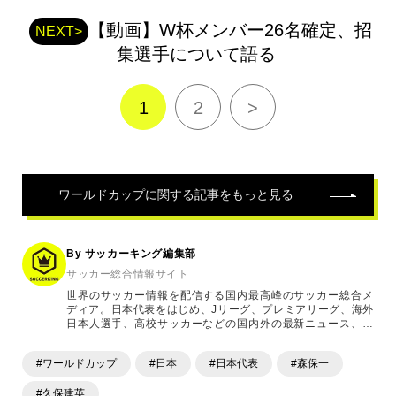
【動画】W杯メンバー26名確定、招
NEXT>
集選手について語る
1
2
>
ワールドカップ
に関する記事をもっと見る
By サッカーキング編集部
サッカー総合情報サイト
世界のサッカー情報を配信する国内最高峰のサッカー総合メ
ディア。日本代表をはじめ、Jリーグ、プレミアリーグ、海外
日本人選手、高校サッカーなどの国内外の最新ニュース、コ
ラム、選手インタビュー、試合結果速報、ゲーム、ショッピ
ングといったサッカーにまつわるあらゆる情報を提供してい
#ワールドカップ
#日本
#日本代表
#森保一
ます。「X」「Instagram」「YouTube」「TikTok」など、
各種SNSサービスも充実したコンテンツを発信中。
#久保建英