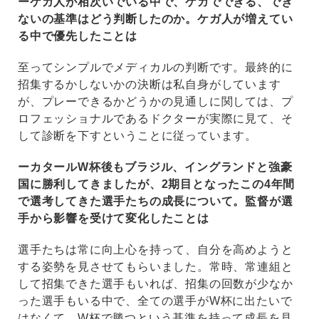
ーケガ人が相次いでいる中で、ケガでできる、でき
ないの基準はどう判断したのか。ケガ人が増えてい
る中で優先したことは
至ってシンプルでメディカルの判断です。最終的に
招集するかしないかの決断は私自身がしています
が、プレーできるかどうかの見通しに関しては、プ
ロフェッショナルであるドクターが実際に見て、そ
して診断を下すということに従っています。
ーカタールW杯後もブラジル、イングランドと強豪
国に勝利してきましたが、2期目となったこの4年間
で選考してきた選手たちの成長について。監督が選
手から影響を受けて変化したことは
選手たちは常に向上心を持って、自分を高めようと
する姿勢を見させてもらいました。常時、常連組と
して招集できた選手もいれば、招集の回数が少なか
った選手もいる中で、全ての選手がW杯に出たいで
はなくて、W杯で勝つという基準を持って成長を見