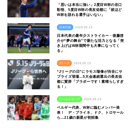
「思いは本当に強い」2度目W杯の谷口
彰悟、5度目W杯の長友佑都に「彼ほど
W杯を語れる選手はいない」
日本代表
2026.05.15
日本代表の最年少ストライカー・後藤啓
介が“夢の舞台”で新たな活力となる「突
き上げはW杯期間中も大事になってく
る」
Jリーグ
2026.05.15
“Jリーグの日”にラモス瑠偉が渋谷にサ
プライズ登場…5大会連続選出の長友佑
都に賛辞「ブラボーです！素晴らしすぎ
る！」
ワールドカップ
2026.05.15
ベルギー代表、W杯に臨むメンバー発
表！ デ・ブライネ、ドク、トロサール
ら…21歳の新星が初招集