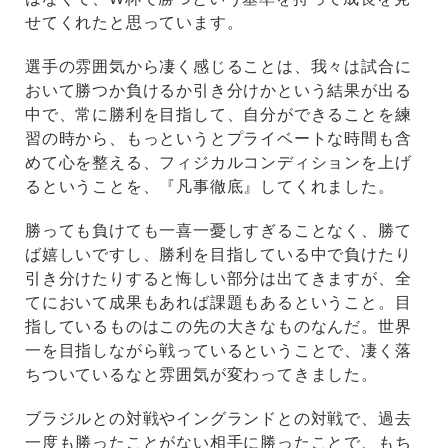
せてくれたと思っています。
選手の雰囲気から凄く感じることは、我々は試合に
おいて勝つか負けるか引き分けかという結果が出る
中で、常に勝利を目指して、自分ができることを練
習の時から、もっというとプライベートな時間も含
めて心を整える、フィジカルコンディションを上げ
るということを、『凡事徹底』してくれました。
勝っても負けても一喜一憂しすぎることなく、勝て
ば嬉しいですし、勝利を目指している中で負けたり
引き分けたりすると悔しい部分は出てきますが、全
てにおいて成果もあれば課題もあるということ。目
指しているものはこの先の大きなものなんだ。世界
一を目指しながら戦っているということで、凄く落
ちついているなと雰囲気が変わってきました。
ブラジルとの対戦やイングランドとの対戦で、過去
一度も勝ったことがない相手に勝ったことで、もち