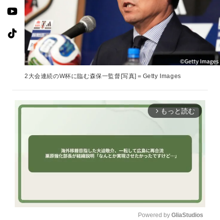
2大会連続のW杯に臨む森保一監督[写真]＝Getty Images
もっと読む
arrow_forward_ios
Powered by 
GliaStudios