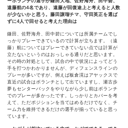
ーボランチの選手が鎌田大地、佐野海舟、田中碧、
遠藤航の4名であり、遠藤が回復途上と考えると人数
が少ないかと思う。藤田譲瑠チマ、守田英正を選ば
ずに4人で回せると考えた理由は
鎌田、佐野海舟、田中碧については所属チームでし
っかりプレーできているので計算が立ちます。（遠
藤）航についてはプレーできていない点では計算が
立たないというのはおっしゃる通りだと思います。
その時の対処として、試合の中で状況によってどう
手を打つかわかりませんが、ディフェンスラインの
プレーが多いですが、例えば板倉滉はアヤックスで
直近の試合はボランチとして出ていますし、瀬古歩
夢もセンターバックをやりながら少し前はボランチ
でのプレーが多かったです。しっかりとカバーを考
えて、ただポジションを当てはめるだけでなく、チ
ーム力を維持できるだけの選手が揃っていると思っ
ています。