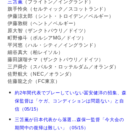
三笘薫
（ブライトン／イングランド）
旗手怜央（セルティック／スコットランド）
伊藤涼太郎（シント・トロイデン／ベルギー）
伊藤敦樹（ヘント／ベルギー）
原大智（ザンクトパウリ／ドイツ）
町野修斗（ボルシアMG／ドイツ）
平河悠（ハル・シティ／イングランド）
細谷真大（柏レイソル）
藤田譲瑠チマ（ザンクトパウリ／ドイツ）
三戸舜介（スパルタ・ロッテルダム／オランダ）
佐野航大（NEC／オランダ）
佐藤龍之介（FC東京）
森
約2年間代表でプレーしていない冨安健洋の招集、森
保
保監督は「ケガ、コンディションは問題ない」と自
一
の
信（05/15）
関
三笘薫が日本代表から落選…森保一監督「今大会の
連
記
期間中の復帰は難しい」（05/15）
事