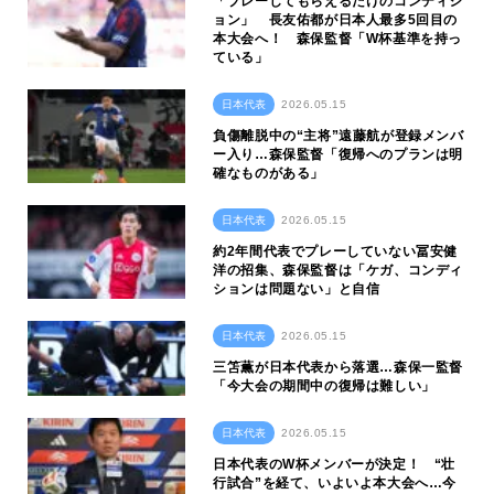
「プレーしてもらえるだけのコンディシ
ョン」 長友佑都が日本人最多5回目の
本大会へ！ 森保監督「W杯基準を持っ
ている」
日本代表
2026.05.15
負傷離脱中の“主将”遠藤航が登録メンバ
ー入り…森保監督「復帰へのプランは明
確なものがある」
日本代表
2026.05.15
約2年間代表でプレーしていない冨安健
洋の招集、森保監督は「ケガ、コンディ
ションは問題ない」と自信
日本代表
2026.05.15
三笘薫が日本代表から落選…森保一監督
「今大会の期間中の復帰は難しい」
日本代表
2026.05.15
日本代表のW杯メンバーが決定！ “壮
行試合”を経て、いよいよ本大会へ…今