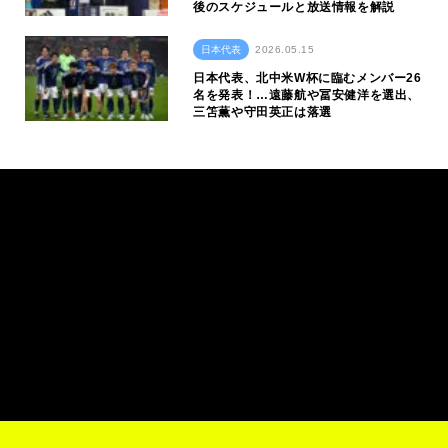
後のスケジュールと放送情報を解説
日本代表
2026.05.15
日本代表、北中米W杯に臨むメンバー26
名を発表！…遠藤航や冨安健洋を選出、
三笘薫や守田英正は落選