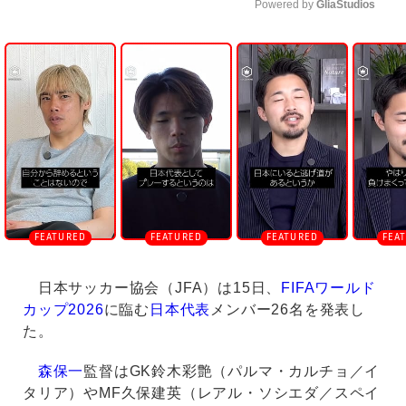
Powered by 
GliaStudios
U
n
m
u
t
e
日本サッカー協会（JFA）は15日、
FIFAワールド
カップ2026
に臨む
日本代表
メンバー26名を発表し
た。
森保一
監督はGK鈴木彩艶（パルマ・カルチョ／イ
タリア）やMF久保建英（レアル・ソシエダ／スペイ