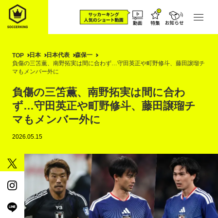
日本
日本代表
森保一
TOP
負傷の三笘薫、南野拓実は間に合わず…守田英正や町野修斗、藤田譲瑠チ
マもメンバー外に
負傷の三笘薫、南野拓実は間に合わ
ず…守田英正や町野修斗、藤田譲瑠チ
マもメンバー外に
2026.05.15