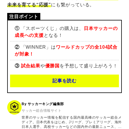
未来を育てる“応援”
にも繋がっている。
①
「スポーツくじ」の購入は、
日本サッカーの
成長への支援
となる！
②
「WINNER」は
ワールドカップの全104試合
が対象！
③
試合結果
や
優勝国
を予想して盛り上がろう！
記事を読む
By サッカーキング編集部
サッカー総合情報サイト
世界のサッカー情報を配信する国内最高峰のサッカー総合メ
ディア。日本代表をはじめ、Jリーグ、プレミアリーグ、海外
日本人選手、高校サッカーなどの国内外の最新ニュース、コ