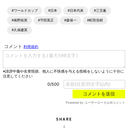
ラム、選手インタビュー、試合結果速報、ゲーム、ショッピ
ングといったサッカーにまつわるあらゆる情報を提供してい
#ワールドカップ
#日本
#日本代表
#三笘薫
ます。「X」「Instagram」「YouTube」「TikTok」など、
各種SNSサービスも充実したコンテンツを発信中。
#南野拓実
#守田英正
#森保一
#町田浩樹
#久保建英
SHARE