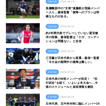
日本代表
2026.05.15
負傷離脱中の“主将”遠藤航が登録メンバ
ー入り…森保監督「復帰へのプランは明
確なものがある」
日本代表
2026.05.15
約2年間代表でプレーしていない冨安健
洋の招集、森保監督は「ケガ、コンディ
ションは問題ない」と自信
日本代表
2026.05.15
三笘薫が日本代表から落選…森保一監督
「今大会の期間中の復帰は難しい」
日本代表
2026.05.15
日本代表のW杯メンバーが決定！ “壮
行試合”を経て、いよいよ本大会へ…今
後のスケジュールと放送情報を解説
日本代表
2026.05.15
日本代表、北中米W杯に臨むメンバー26