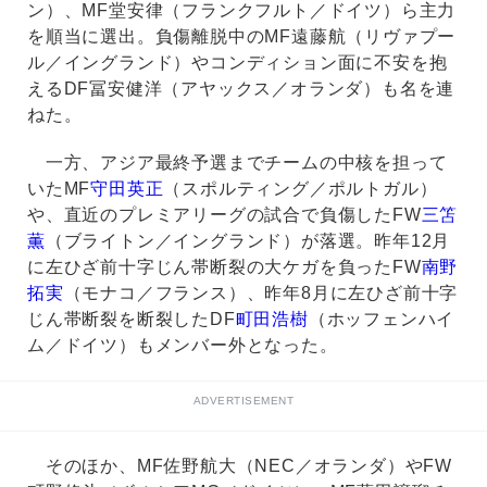
ン）、MF堂安律（フランクフルト／ドイツ）ら主力
を順当に選出。負傷離脱中のMF遠藤航（リヴァプー
ル／イングランド）やコンディション面に不安を抱
えるDF冨安健洋（アヤックス／オランダ）も名を連
ねた。
一方、アジア最終予選までチームの中核を担って
いたMF
守田英正
（スポルティング／ポルトガル）
や、直近のプレミアリーグの試合で負傷したFW
三笘
薫
（ブライトン／イングランド）が落選。昨年12月
に左ひざ前十字じん帯断裂の大ケガを負ったFW
南野
拓実
（モナコ／フランス）、昨年8月に左ひざ前十字
じん帯断裂を断裂したDF
町田浩樹
（ホッフェンハイ
ム／ドイツ）もメンバー外となった。
ADVERTISEMENT
そのほか、MF佐野航大（NEC／オランダ）やFW