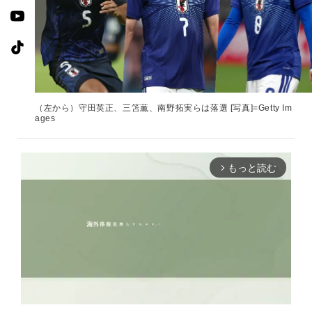
（左から）守田英正、三笘薫、南野拓実らは落選 [写真]=Getty Im
ages
もっと読む
arrow_forward_ios