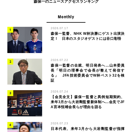
森保一のニュースアクセスランキング
Monthly
2026.07.17
森保一監督、NHK W杯決勝にゲスト出演決
定！ 日本のスタジオゲストには谷口彰悟
2026.07.22
森保一監督の去就、明日発表へ…山本委員
長「明日の理事会で会長が整えて発信す
る」 JFA技術委員会でW杯ベスト32を検
証
2026.07.24
【会見全文】森保一監督と異例短期契約、
来年3月から大岩剛監督新体制へ…会見でJF
A宮本恒靖会長らが理由を語る
2026.07.23
日本代表、来年3月から大岩剛監督が指揮