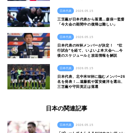
日本代表
2026.05.15
三笘薫が日本代表から落選…森保一監督
「今大会の期間中の復帰は難しい」
日本代表
2026.05.15
日本代表のW杯メンバーが決定！ “壮
行試合”を経て、いよいよ本大会へ…今
後のスケジュールと放送情報を解説
日本代表
2026.05.15
日本代表、北中米W杯に臨むメンバー26
名を発表！…遠藤航や冨安健洋を選出、
三笘薫や守田英正は落選
日本の関連記事
日本代表
2026.05.15