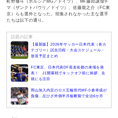
町野修斗（ボルシアMG／ドイツ）、MF藤田譲瑠チ
マ（ザンクトパウリ／ドイツ）、佐藤龍之介（FC東
京）らも選外となった。招集されなかった主な選手
たちは以下の通り。
話題の記事
【最新版】2026年サッカー日本代表（各カ
テゴリー）試合日程・大会スケジュール・
放送予定まとめ
FC東京、日本代表DF長友佑都の来場を発
表！ J1開幕戦でキックオフ前に挨拶…去
就にも注目
岡山加入内定のロス五輪世代MF小倉幸成が
負傷…左ひざ外側半月板断裂で全治6か月