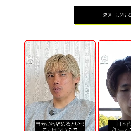
森保一
に関す