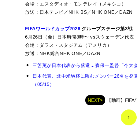
会場：エスタディオ・モンテレイ（メキシコ）
放送：日本テレビ／NHK BS／NHK ONE／DAZN
FIFAワールドカップ2026
グループステージ第3戦
6月26日（金）日本時間8時〜 vsスウェーデン代表
会場：ダラス・スタジアム（アメリカ）
放送：NHK総合NHK ONE／DAZN
森
三笘薫が日本代表から落選…森保一監督「今大会の
保
一
日本代表、北中米W杯に臨むメンバー26名を発
の
（05/15）
関
連
記
NEXT>
【動画】FIFA
事
1