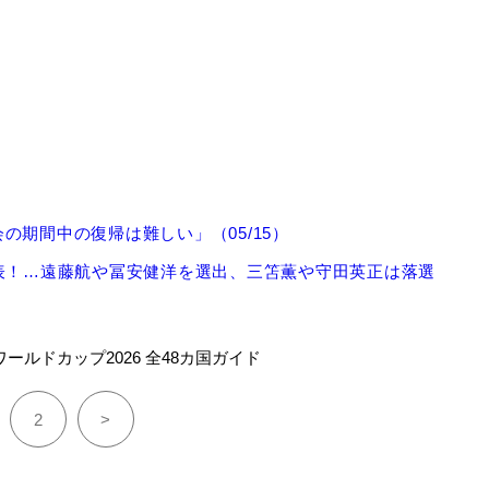
期間中の復帰は難しい」（05/15）
表！…遠藤航や冨安健洋を選出、三笘薫や守田英正は落選
ワールドカップ2026 全48カ国ガイド
2
>