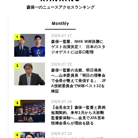
森保一のニュースアクセスランキング
Monthly
2026.07.17
森保一監督、NHK W杯決勝に
ゲスト出演決定！ 日本のスタ
ジオゲストには谷口彰悟
2026.07.22
森保一監督の去就、明日発表
へ…山本委員長「明日の理事会
で会長が整えて発信する」 JF
A技術委員会でW杯ベスト32を
検証
2026.07.24
【会見全文】森保一監督と異例
短期契約、来年3月から大岩剛
監督新体制へ…会見でJFA宮本
恒靖会長らが理由を語る
2026.07.23