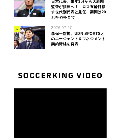
日本代表、来年3月から大岩剛
監督が指揮へ！ ロス五輪目指
す世代別代表と兼任…期間は20
30年W杯まで
2026.07.27
森保一監督、UDN SPORTSと
のエージェント＆マネジメント
契約締結を発表
SOCCERKING VIDEO