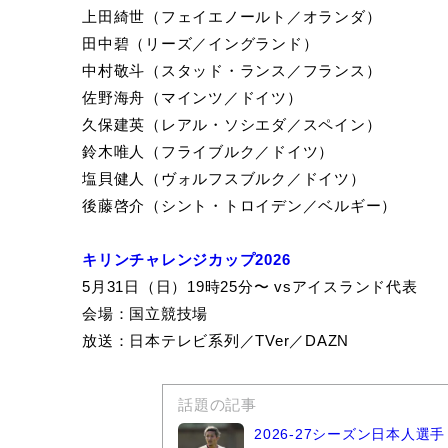
上田綺世（フェイエノールト／オランダ）
田中碧（リーズ／イングランド）
中村敬斗（スタッド・ランス／フランス）
佐野海舟（マインツ／ドイツ）
久保建英（レアル・ソシエダ／スペイン）
鈴木唯人（フライブルク／ドイツ）
塩貝健人（ヴォルフスブルク／ドイツ）
後藤啓介（シント・トロイデン／ベルギー）
キリンチャレンジカップ2026
5月31日（日）19時25分〜 vsアイスランド代表
会場：国立競技場
放送：日本テレビ系列／TVer／DAZN
話題の記事
2026-27シーズン日本人