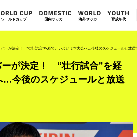
ORLD CUP
DOMESTIC
WORLD
YOUTH
ワールドカップ
国内サッカー
海外サッカー
育成年代
ンバーが決定！ “壮行試合”を経て、いよいよ本大会へ…今後のスケジュールと放送
ーが決定！ “壮行試合”を経
へ…今後のスケジュールと放送