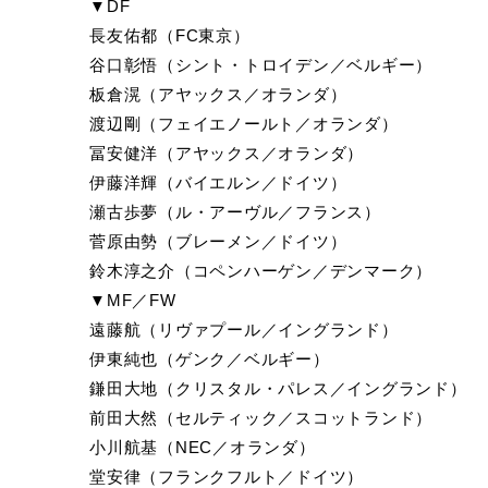
▼DF
長友佑都（FC東京）
谷口彰悟（シント・トロイデン／ベルギー）
板倉滉（アヤックス／オランダ）
渡辺剛（フェイエノールト／オランダ）
冨安健洋（アヤックス／オランダ）
伊藤洋輝（バイエルン／ドイツ）
瀬古歩夢（ル・アーヴル／フランス）
菅原由勢（ブレーメン／ドイツ）
鈴木淳之介（コペンハーゲン／デンマーク）
▼MF／FW
遠藤航（リヴァプール／イングランド）
伊東純也（ゲンク／ベルギー）
鎌田大地（クリスタル・パレス／イングランド）
前田大然（セルティック／スコットランド）
小川航基（NEC／オランダ）
堂安律（フランクフルト／ドイツ）