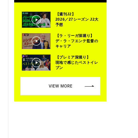
【週刊J2】
2026／27シーズン J2大
予想
【ラ・リーガ深堀り】
デ・ラ・フエンテ監督の
キャリア
【プレミア深堀り】
現地で感じたベストイレ
ブン
VIEW MORE