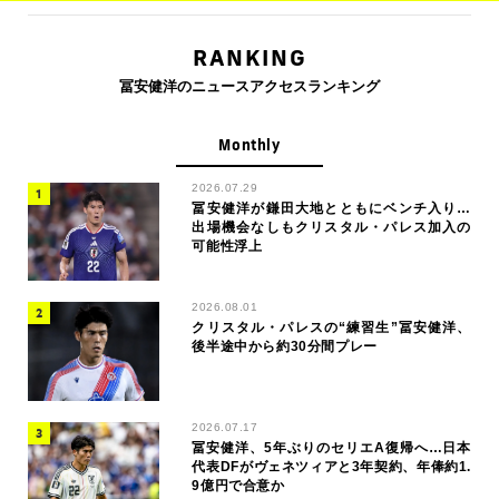
RANKING
冨安健洋のニュースアクセスランキング
Monthly
2026.07.29
冨安健洋が鎌田大地とともにベンチ入り…
出場機会なしもクリスタル・パレス加入の
可能性浮上
2026.08.01
クリスタル・パレスの“練習生”冨安健洋、
後半途中から約30分間プレー
2026.07.17
冨安健洋、5年ぶりのセリエA復帰へ…日本
代表DFがヴェネツィアと3年契約、年俸約1.
9億円で合意か