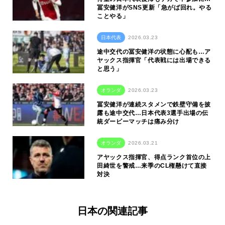
冨安健洋がSNS更新「急がば回れ。やる
ことやる」
日本代表
2026.03.23
途中交代の冨安健洋の状態に心配も…ア
ヤックス指揮官「代表戦には出場できる
と思う」
オランダ
2026.03.23
冨安健洋が連続スタメンで鉄壁守備を披
露も途中交代…日本代表3選手出場の伝
統ダービーマッチは痛み分け
オランダ
2026.03.21
アヤックス指揮官、得点ランク首位の上
田綺世を警戒…来季のCL権懸けて直接
対決
日本の関連記事