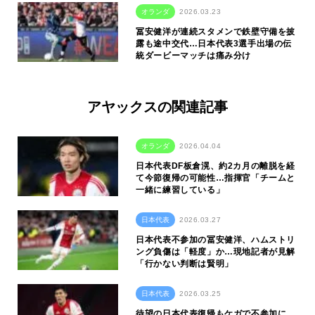
オランダ
2026.03.23
冨安健洋が連続スタメンで鉄壁守備を披
露も途中交代…日本代表3選手出場の伝
統ダービーマッチは痛み分け
アヤックスの関連記事
オランダ
2026.04.04
日本代表DF板倉滉、約2カ月の離脱を経
て今節復帰の可能性…指揮官「チームと
一緒に練習している」
日本代表
2026.03.27
日本代表不参加の冨安健洋、ハムストリ
ング負傷は「軽度」か…現地記者が見解
「行かない判断は賢明」
日本代表
2026.03.25
待望の日本代表復帰もケガで不参加に…