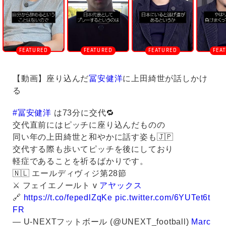
【動画】座り込んだ
冨安健洋
に上田綺世が話しかけ
る
#冨安健洋
は73分に交代🔁
交代直前にはピッチに座り込んだものの
同い年の上田綺世と和やかに話す姿も🇯🇵
交代する際も歩いてピッチを後にしており
軽症であることを祈るばかりです。
🇳🇱 エールディヴィジ第28節
⚔️ フェイエノールト v
アヤックス
🔗
https://t.co/fepedlZqKe
pic.twitter.com/6YUTet6t
FR
— U-NEXTフットボール (@UNEXT_football)
Marc