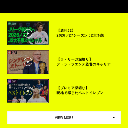
【週刊J2】
2026／27シーズン J2大予想
【ラ・リーガ深堀り】
デ・ラ・フエンテ監督のキャリア
【プレミア深堀り】
現地で感じたベストイレブン
VIEW MORE