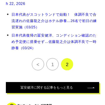
h 22, 2026
冨
日本代表がスコットランドで始動！ 体調不良で合
安
流遅れの佐藤龍之介はホテル静養…26名で初日の練
健
洋
習実施（03/25）
の
日本代表復帰の冨安健洋、コンディション確認のた
関
連
め予定便に搭乗せず…佐藤龍之介は体調不良で一時
記
静養（03/24）
事
<
1
2
冨安健洋
に関する記事をもっと見る