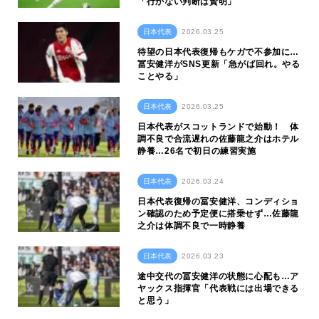
「行かない判断は賢明」
日本代表
2026.03.25
待望の日本代表復帰もケガで不参加に…
冨安健洋がSNS更新「急がば回れ。やる
ことやる」
日本代表
2026.03.25
日本代表がスコットランドで始動！ 体
調不良で合流遅れの佐藤龍之介はホテル
静養…26名で初日の練習実施
日本代表
2026.03.24
日本代表復帰の冨安健洋、コンディショ
ン確認のため予定便に搭乗せず…佐藤龍
之介は体調不良で一時静養
日本代表
2026.03.23
途中交代の冨安健洋の状態に心配も…ア
ヤックス指揮官「代表戦には出場できる
と思う」