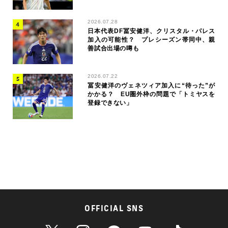
2026.07.28
日本代表DF冨安健洋、クリスタル・パレス
加入の可能性？ プレシーズン帯同中、親
善試合出場の噂も
2026.07.22
冨安健洋のヴェネツィア加入に“待った”が
かかる？ EU圏外枠の問題で「トミヤスを
登録できない」
OFFICIAL SNS