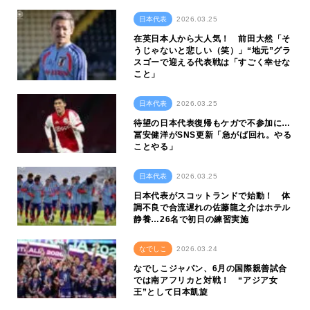
日本代表
2026.03.25
在英日本人から大人気！ 前田大然「そ
うじゃないと悲しい（笑）」“地元”グラ
スゴーで迎える代表戦は「すごく幸せな
こと」
日本代表
2026.03.25
待望の日本代表復帰もケガで不参加に…
冨安健洋がSNS更新「急がば回れ。やる
ことやる」
日本代表
2026.03.25
日本代表がスコットランドで始動！ 体
調不良で合流遅れの佐藤龍之介はホテル
静養…26名で初日の練習実施
なでしこ
2026.03.24
なでしこジャパン、6月の国際親善試合
では南アフリカと対戦！ “アジア女
王”として日本凱旋