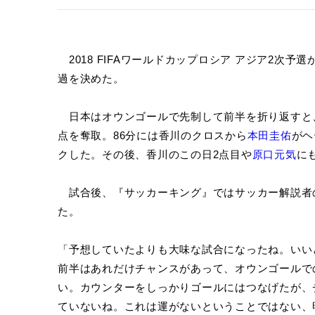
2018 FIFAワールドカップロシア アジア2次予選
過を決めた。
日本はオウンゴールで先制して前半を折り返すと、
点を奪取。86分には香川のクロスから
本田圭佑
がヘ
クした。その後、香川のこの日2点目や
原口元気
に
試合後、『サッカーキング』ではサッカー解説者
た。
「予想していたよりも大味な試合になったね。いい
前半はあれだけチャンスがあって、オウンゴールで
い。カウンターをしっかりゴールにはつなげたが、
ていないね。これは運がないということではない、