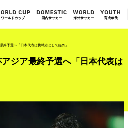
ORLD CUP
DOMESTIC
WORLD
YOUTH
ワールドカップ
国内サッカー
海外サッカー
育成年代
ア最終予選へ「日本代表は挑戦者として臨め」
杯アジア最終予選へ「日本代表は