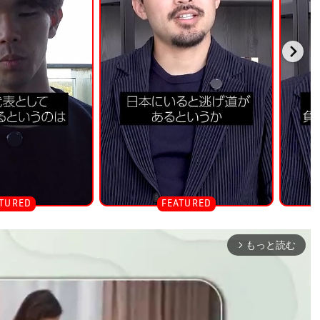
もっと読む
arrow_forward_ios