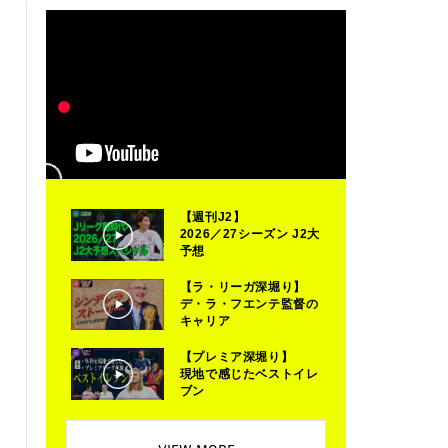
【週刊J2】
2026／27シーズン J2大
予想
【ラ・リーガ深堀り】
デ・ラ・フエンテ監督の
キャリア
【プレミア深堀り】
現地で感じたベストイレ
ブン