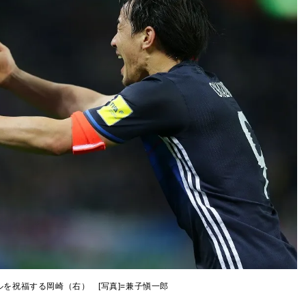
を祝福する岡崎（右） [写真]=兼子愼一郎