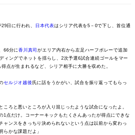
が29日に行われ、
日本代表
はシリア代表を5－0で下し、首位通
66分に
香川真司
がエリア内右から左足ハーフボレーで追加
ディングでネットを揺らし、2次予選6試合連続ゴールをマー
も得点が生まれるなど、シリア相手に大勝を収めた。
の
セルジオ越後
氏に話をうかがい、試合を振り返ってもらっ
ところと悪いところが入り混じったような試合になったよ。
の1点だけ。コーナーキックもたくさんあったが得点にできな
チャンスをきっちり決められないという点は以前から変わっ
明らかな課題だよ」