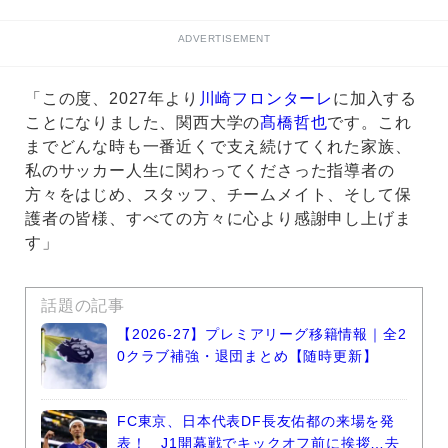
ADVERTISEMENT
「この度、2027年より
川崎フロンターレ
に加入する
ことになりました、関西大学の
髙橋哲也
です。これ
までどんな時も一番近くで支え続けてくれた家族、
私のサッカー人生に関わってくださった指導者の
方々をはじめ、スタッフ、チームメイト、そして保
護者の皆様、すべての方々に心より感謝申し上げま
す」
話題の記事
【2026-27】プレミアリーグ移籍情報｜全2
0クラブ補強・退団まとめ【随時更新】
FC東京、日本代表DF長友佑都の来場を発
表！ J1開幕戦でキックオフ前に挨拶…去