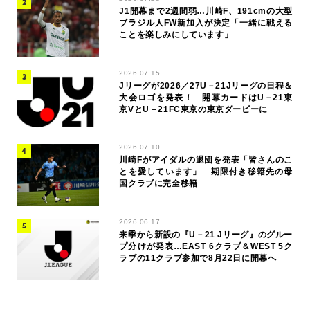
J1開幕まで2週間弱…川崎F、191cmの大型
ブラジル人FW新加入が決定「一緒に戦える
ことを楽しみにしています」
2026.07.15
Jリーグが2026／27U－21Jリーグの日程＆
大会ロゴを発表！ 開幕カードはU－21東
京VとU－21FC東京の東京ダービーに
2026.07.10
川崎Fがアイダルの退団を発表「皆さんのこ
とを愛しています」 期限付き移籍先の母
国クラブに完全移籍
2026.06.17
来季から新設の『U－21 Jリーグ』のグルー
プ分けが発表…EAST 6クラブ＆WEST 5ク
ラブの11クラブ参加で8月22日に開幕へ