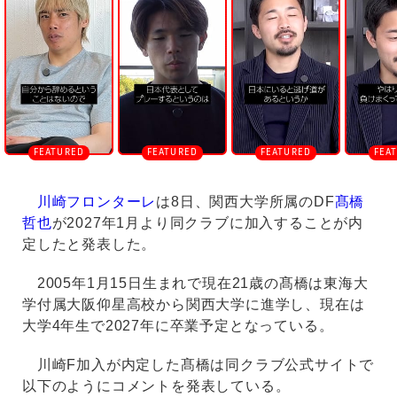
u
t
e
川崎フロンターレ
は8日、関西大学所属のDF
髙橋
哲也
が2027年1月より同クラブに加入することが内
定したと発表した。
2005年1月15日生まれで現在21歳の髙橋は東海大
学付属大阪仰星高校から関西大学に進学し、現在は
大学4年生で2027年に卒業予定となっている。
川崎F加入が内定した髙橋は同クラブ公式サイトで
以下のようにコメントを発表している。