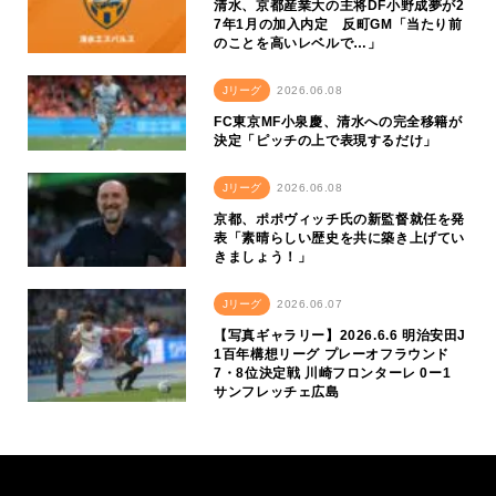
清水、京都産業大の主将DF小野成夢が2
7年1月の加入内定 反町GM「当たり前
のことを高いレベルで…」
Jリーグ
2026.06.08
FC東京MF小泉慶、清水への完全移籍が
決定「ピッチの上で表現するだけ」
Jリーグ
2026.06.08
京都、ポポヴィッチ氏の新監督就任を発
表「素晴らしい歴史を共に築き上げてい
きましょう！」
Jリーグ
2026.06.07
【写真ギャラリー】2026.6.6 明治安田J
1百年構想リーグ プレーオフラウンド
7・8位決定戦 川崎フロンターレ 0ー1
サンフレッチェ広島