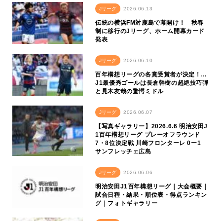
Jリーグ
2026.06.13
伝統の横浜FM対鹿島で幕開け！ 秋春
制に移行のJリーグ、ホーム開幕カード
発表
Jリーグ
2026.06.10
百年構想リーグの各賞受賞者が決定！…
J1最優秀ゴールは長倉幹樹の超絶技巧弾
と見木友哉の驚愕ミドル
Jリーグ
2026.06.07
【写真ギャラリー】2026.6.6 明治安田J
1百年構想リーグ プレーオフラウンド
7・8位決定戦 川崎フロンターレ 0ー1
サンフレッチェ広島
Jリーグ
2026.06.06
明治安田J1百年構想リーグ｜大会概要｜
試合日程・結果・順位表・得点ランキン
グ｜フォトギャラリー