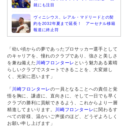
就にも注目
ヴィニシウス、レアル・マドリードとの契
約を2032年夏まで延長！ アーセナル移籍
報道に終止符
「幼い頃からの夢であったプロサッカー選手として
のキャリアを、憧れのクラブであり、強さと美しさ
を兼ね備えた
川崎フロンターレ
という魅力ある素晴
らしいクラブでスタートできることを、大変嬉し
く、光栄に思います」
「
川崎フロンターレ
の一員となることへの責任と覚
悟を胸に、謙虚に、直向きに、そして一日でも早く
クラブの勝利に貢献できるよう、これからより一層
精進してまいります。
川崎フロンターレ
に関わるす
べての皆様、温かいご声援のほど、どうぞよろしく
お願い申し上げます」