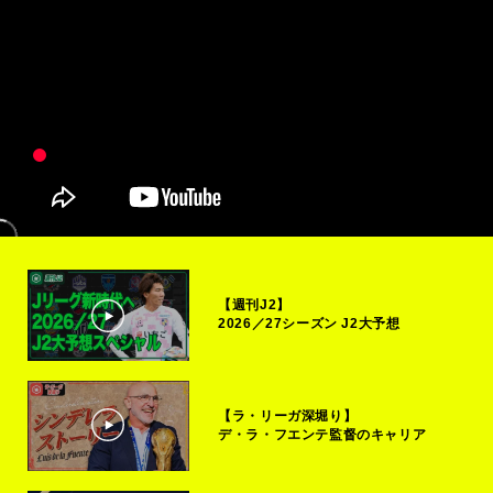
【週刊J2】
2026／27シーズン J2大予想
【ラ・リーガ深堀り】
デ・ラ・フエンテ監督のキャリア