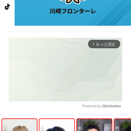
もっと読む
arrow_forward_ios
Powered by 
GliaStudios
U
n
m