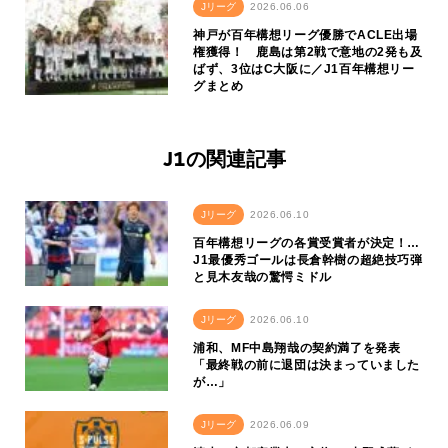
Jリーグ
2026.06.06
神戸が百年構想リーグ優勝でACLE出場
権獲得！ 鹿島は第2戦で意地の2発も及
ばず、3位はC大阪に／J1百年構想リー
グまとめ
J1の関連記事
Jリーグ
2026.06.10
百年構想リーグの各賞受賞者が決定！…
J1最優秀ゴールは長倉幹樹の超絶技巧弾
と見木友哉の驚愕ミドル
Jリーグ
2026.06.10
浦和、MF中島翔哉の契約満了を発表
「最終戦の前に退団は決まっていました
が…」
Jリーグ
2026.06.09