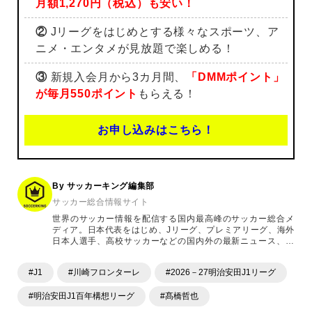
月額1,270円（税込）も安い！
②
Jリーグをはじめとする様々なスポーツ、ア
ニメ・エンタメが見放題で楽しめる！
③
新規入会月から3カ月間、
「DMMポイント」
が毎月550ポイント
もらえる！
お申し込みはこちら！
By サッカーキング編集部
サッカー総合情報サイト
世界のサッカー情報を配信する国内最高峰のサッカー総合メ
ディア。日本代表をはじめ、Jリーグ、プレミアリーグ、海外
日本人選手、高校サッカーなどの国内外の最新ニュース、コ
ラム、選手インタビュー、試合結果速報、ゲーム、ショッピ
ングといったサッカーにまつわるあらゆる情報を提供してい
#J1
#川崎フロンターレ
#2026－27明治安田J1リーグ
ます。「X」「Instagram」「YouTube」「TikTok」など、
各種SNSサービスも充実したコンテンツを発信中。
#明治安田J1百年構想リーグ
#髙橋哲也