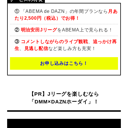
①
「ABEMA de DAZN」の年間プランなら
月あ
たり2,500円（税込）でお得！
②
明治安田Jリーグ
をABEMA上で見られる！
③
コメントしながらのライブ観戦
、
追っかけ再
生
、
見逃し配信
など楽しみ方も充実！
お申し込みはこちら！
【PR】Jリーグを楽しむなら
「DMM×DAZNホーダイ」！