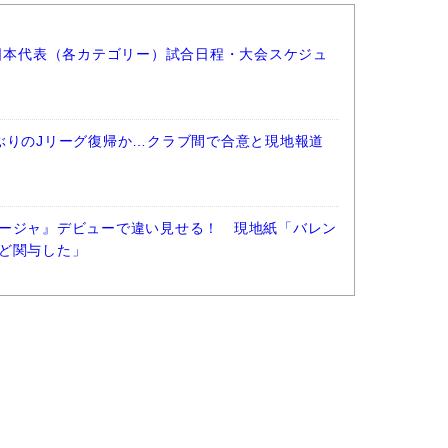
ー日本代表（各カテゴリー）試合日程・大会スケジュ
ぶりのJリーグ復帰か…クラブ間で合意と現地報道
ージャ』デビューで違い見せる！ 現地紙「バレン
ど関与した」