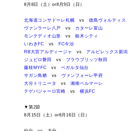
8月8日（土）or8月9日（日）
北海道コンサドーレ札幌
vs
徳島ヴォルティス
ヴァンラーレ八戸
vs
カターレ富山
モンテディオ山形
vs
栃木シティ
いわきFC
vs
FC今治
RB大宮アルディージャ
vs
アルビレックス新潟
ジュビロ磐田
vs
ブラウブリッツ秋田
藤枝MYFC
vs
ベガルタ仙台
サガン鳥栖
vs
ヴァンフォーレ甲府
大分トリニータ
vs
湘南ベルマーレ
テゲバジャーロ宮崎
vs
横浜FC
▼第2節
8月15日（土）or8月16日（日）
仙台 vs 大分