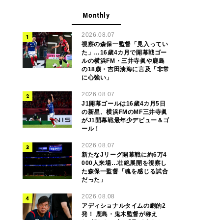
Monthly
2026.08.07
視察の森保一監督「見入ってい
た」…16歳4カ月で開幕戦ゴー
ルの横浜FM・三井寺眞や鹿島
の18歳・吉田湊海に言及「非常
に心強い」
2026.08.07
J1開幕ゴールは16歳4カ月5日
の新星、横浜FMのMF三井寺眞
がJ1開幕戦最年少デビュー＆ゴ
ール！
2026.08.07
新たなJリーグ開幕戦に約6万4
000人来場…壮絶展開を視察し
た森保一監督「魂を感じる試合
だった」
2026.08.08
アディショナルタイムの劇的2
発！ 鹿島・鬼木監督が称え