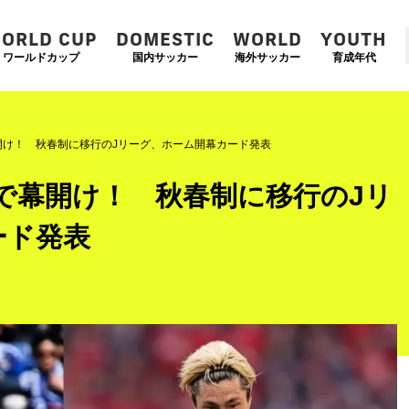
ORLD CUP
DOMESTIC
WORLD
YOUTH
ワールドカップ
国内サッカー
海外サッカー
育成年代
開け！ 秋春制に移行のJリーグ、ホーム開幕カード発表
で幕開け！ 秋春制に移行のJリ
ード発表