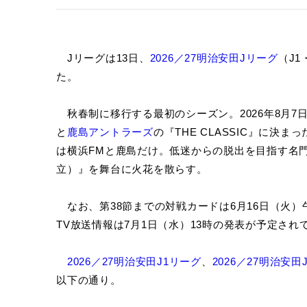
Jリーグは13日、
2026／27明治安田Jリーグ
（J
た。
秋春制に移行する最初のシーズン。2026年8月7
と
鹿島アントラーズ
の『THE CLASSIC』に決
は横浜FMと鹿島だけ。低迷からの脱出を目指す名門
立）』を舞台に火花を散らす。
なお、第38節までの対戦カードは6月16日（火）
TV放送情報は7月1日（水）13時の発表が予定され
2026／27明治安田J1リーグ
、
2026／27明治安田
以下の通り。