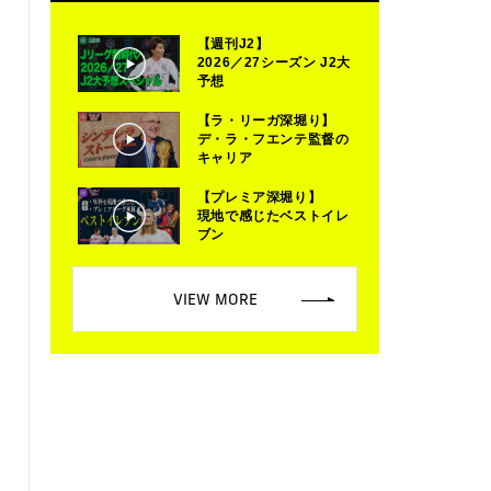
【週刊J2】
2026／27シーズン J2大
予想
【ラ・リーガ深堀り】
デ・ラ・フエンテ監督の
キャリア
【プレミア深堀り】
現地で感じたベストイレ
ブン
VIEW MORE