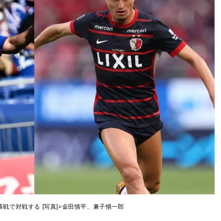
幕戦で対戦する [写真]=金田慎平、兼子愼一郎