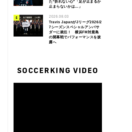
た“折れない心”「足が止まるか
止まらないかは…」
2026.08.03
Travis JapanがJリーグ2026/2
7シーズンスペシャルアンバサ
ダーに就任！ 横浜FM対鹿島
の開幕戦でパフォーマンスを披
露へ
SOCCERKING VIDEO