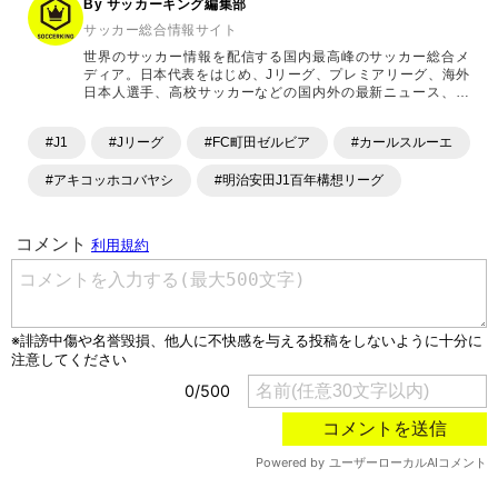
By サッカーキング編集部
サッカー総合情報サイト
世界のサッカー情報を配信する国内最高峰のサッカー総合メ
ディア。日本代表をはじめ、Jリーグ、プレミアリーグ、海外
日本人選手、高校サッカーなどの国内外の最新ニュース、コ
ラム、選手インタビュー、試合結果速報、ゲーム、ショッピ
ングといったサッカーにまつわるあらゆる情報を提供してい
#J1
#Jリーグ
#FC町田ゼルビア
#カールスルーエ
ます。「X」「Instagram」「YouTube」「TikTok」など、
各種SNSサービスも充実したコンテンツを発信中。
#アキコッホコバヤシ
#明治安田J1百年構想リーグ