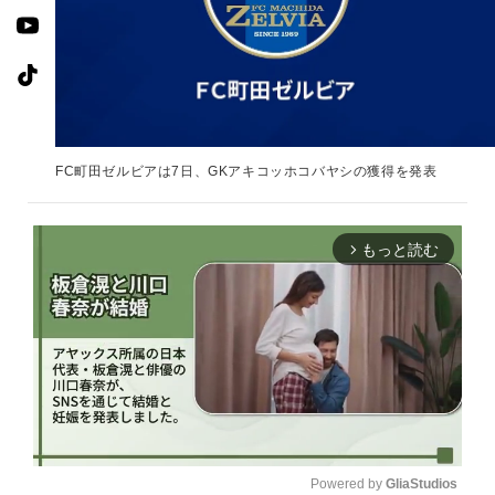
FC町田ゼルビアは7日、GKアキコッホコバヤシの獲得を発表
もっと読む
arrow_forward_ios
Powered by 
GliaStudios