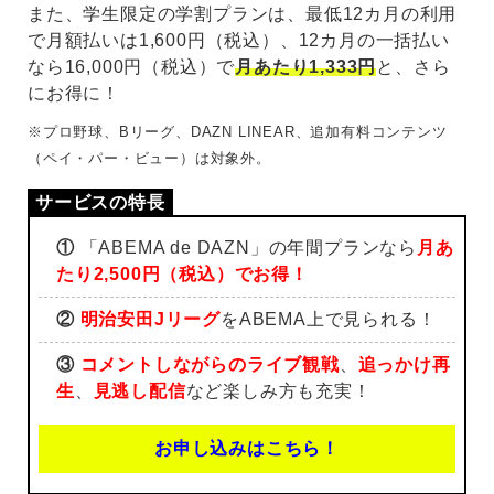
また、学生限定の学割プランは、最低12カ月の利用
で月額払いは1,600円（税込）、12カ月の一括払い
なら16,000円（税込）で
月あたり1,333円
と、さら
にお得に！
※プロ野球、Bリーグ、DAZN LINEAR、追加有料コンテンツ
（ペイ・パー・ビュー）は対象外。
①
「ABEMA de DAZN」の年間プランなら
月あ
たり2,500円（税込）でお得！
②
明治安田Jリーグ
をABEMA上で見られる！
③
コメントしながらのライブ観戦
、
追っかけ再
生
、
見逃し配信
など楽しみ方も充実！
お申し込みはこちら！