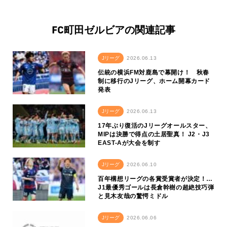
FC町田ゼルビアの関連記事
Jリーグ
2026.06.13
伝統の横浜FM対鹿島で幕開け！ 秋春
制に移行のJリーグ、ホーム開幕カード
発表
Jリーグ
2026.06.13
17年ぶり復活のJリーグオールスター、
MIPは決勝で得点の土居聖真！ J2・J3
EAST-Aが大会を制す
Jリーグ
2026.06.10
百年構想リーグの各賞受賞者が決定！…
J1最優秀ゴールは長倉幹樹の超絶技巧弾
と見木友哉の驚愕ミドル
Jリーグ
2026.06.06