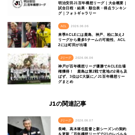
明治安田J1百年構想リーグ｜大会概要｜
試合日程・結果・順位表・得点ランキン
グ｜フォトギャラリー
ACL
2026.06.06
来季ACLEには鹿島、神戸、柏に加えJ
リーグから最多5チームの可能性、ACL
2には町田が出場
Jリーグ
2026.06.06
神戸が百年構想リーグ優勝でACLE出場
権獲得！ 鹿島は第2戦で意地の2発も及
ばず、3位はC大阪に／J1百年構想リー
グまとめ
J1の関連記事
Jリーグ
2026.06.07
長崎、高木琢也監督と新シーズンの契約
を更新「百年構想リーグでJ1のレベルを