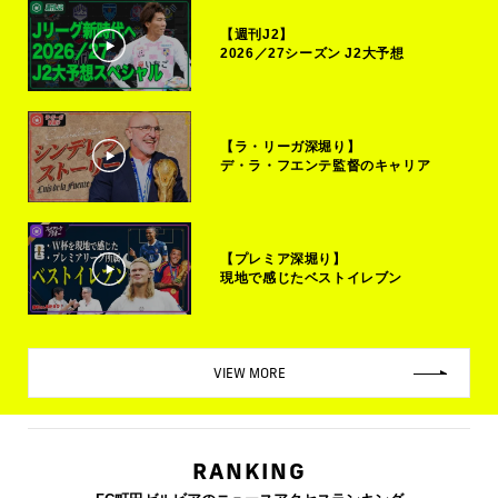
【週刊J2】
2026／27シーズン J2大予想
【ラ・リーガ深堀り】
デ・ラ・フエンテ監督のキャリア
【プレミア深堀り】
現地で感じたベストイレブン
VIEW MORE
RANKING