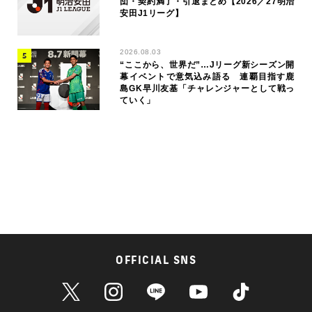
団・契約満了・引退まとめ【2026／27明治
安田J1リーグ】
2026.08.03
“ここから、世界だ”…Jリーグ新シーズン開
幕イベントで意気込み語る 連覇目指す鹿
島GK早川友基「チャレンジャーとして戦っ
ていく」
OFFICIAL SNS