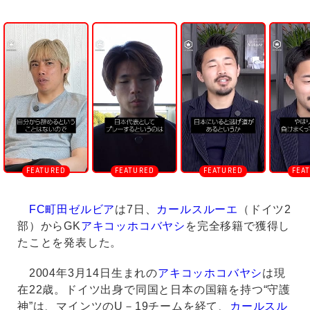
U
n
m
u
t
e
FC町田ゼルビア
は7日、
カールスルーエ
（ドイツ2
部）からGK
アキコッホコバヤシ
を完全移籍で獲得し
たことを発表した。
2004年3月14日生まれの
アキコッホコバヤシ
は現
在22歳。ドイツ出身で同国と日本の国籍を持つ“守護
神”は、マインツのU－19チームを経て、
カールスル