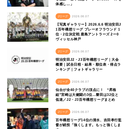
体感し…」
Jリーグ
2026.06.07
【写真ギャラリー】2026.6.6 明治安田J
1百年構想リーグ プレーオフラウンド 1
位・2位決定戦 鹿島アントラーズ 2ー0
ヴィッセル神戸
Jリーグ
2026.06.07
明治安田J2・J3百年構想リーグ｜大会
概要｜試合日程・結果・順位表・得点ラ
ンキング｜フォトギャラリー
Jリーグ
2026.06.07
仙台が全40クラブの頂点に！ “昇格
組”宮崎は大健闘の3位…磐田は32位と
低迷／J2・J3百年構想リーグまとめ
Jリーグ
2026.06.07
百年構想リーグ14位の清水、吉田孝行監
督が続投「強くします。もっと強くしま