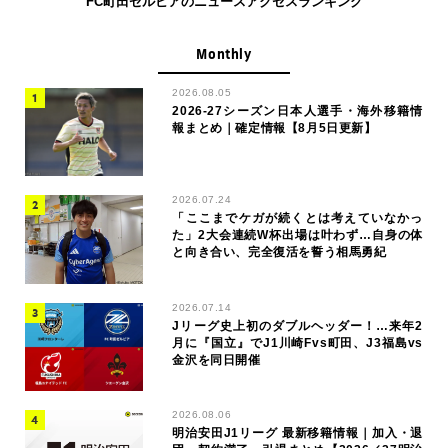
FC町田ゼルビアのニュースアクセスランキング
Monthly
2026.08.05
2026-27シーズン日本人選手・海外移籍情
報まとめ｜確定情報【8月5日更新】
2026.07.24
「ここまでケガが続くとは考えていなかっ
た」2大会連続W杯出場は叶わず…自身の体
と向き合い、完全復活を誓う相馬勇紀
2026.07.14
Jリーグ史上初のダブルヘッダー！…来年2
月に『国立』でJ1川崎Fvs町田、J3福島vs
金沢を同日開催
2026.08.06
明治安田J1リーグ 最新移籍情報｜加入・退