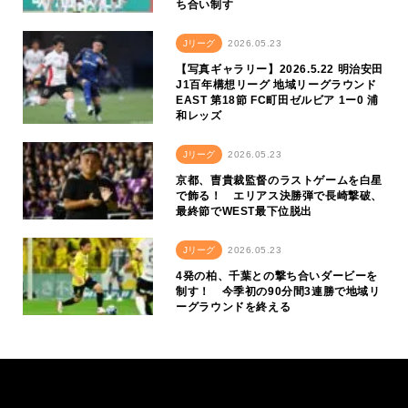
ち合い制す
Jリーグ
2026.05.23
【写真ギャラリー】2026.5.22 明治安田
J1百年構想リーグ 地域リーグラウンド
EAST 第18節 FC町田ゼルビア 1ー0 浦
和レッズ
Jリーグ
2026.05.23
京都、曺貴裁監督のラストゲームを白星
で飾る！ エリアス決勝弾で長崎撃破、
最終節でWEST最下位脱出
Jリーグ
2026.05.23
4発の柏、千葉との撃ち合いダービーを
制す！ 今季初の90分間3連勝で地域リ
ーグラウンドを終える