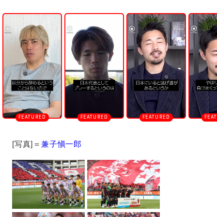
U
n
m
u
t
e
[写真]＝
兼子愼一郎