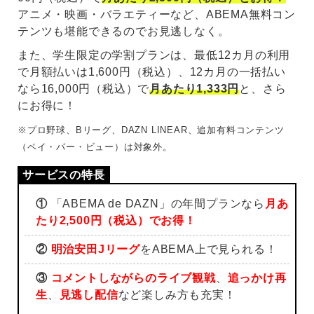
アニメ・映画・バラエティーなど、ABEMA無料コン
テンツも堪能できるのでお見逃しなく。
また、学生限定の学割プランは、最低12カ月の利用
で月額払いは1,600円（税込）、12カ月の一括払い
なら16,000円（税込）で
月あたり1,333円
と、さら
にお得に！
※プロ野球、Bリーグ、DAZN LINEAR、追加有料コンテンツ
（ペイ・パー・ビュー）は対象外。
①
「ABEMA de DAZN」の年間プランなら
月あ
たり2,500円（税込）でお得！
②
明治安田Jリーグ
をABEMA上で見られる！
③
コメントしながらのライブ観戦
、
追っかけ再
生
、
見逃し配信
など楽しみ方も充実！