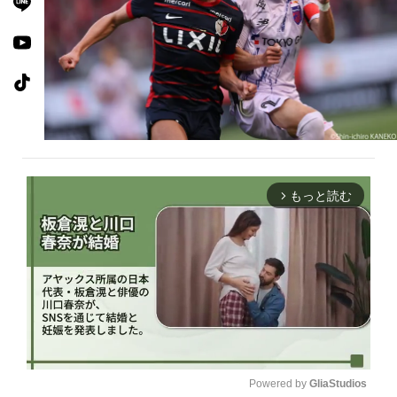
もっと読む
arrow_forward_ios
Powered by 
GliaStudios