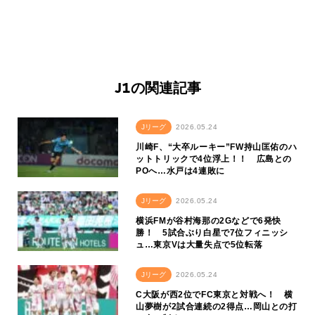
J1の関連記事
Jリーグ
2026.05.24
川崎F、“大卒ルーキー”FW持山匡佑のハ
ットトリックで4位浮上！！ 広島との
POへ…水戸は4連敗に
Jリーグ
2026.05.24
横浜FMが谷村海那の2Gなどで6発快
勝！ 5試合ぶり白星で7位フィニッシ
ュ…東京Vは大量失点で5位転落
Jリーグ
2026.05.24
C大阪が西2位でFC東京と対戦へ！ 横
山夢樹が2試合連続の2得点…岡山との打