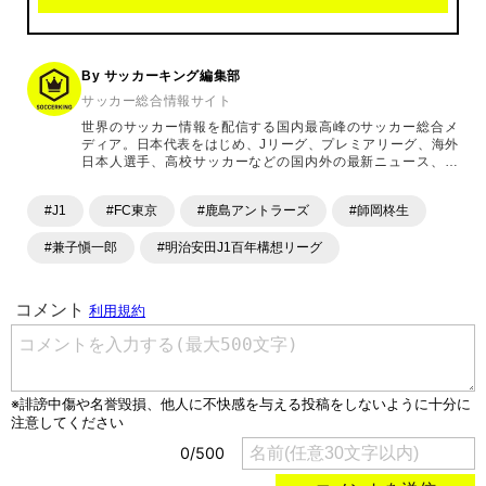
By サッカーキング編集部
サッカー総合情報サイト
世界のサッカー情報を配信する国内最高峰のサッカー総合メ
ディア。日本代表をはじめ、Jリーグ、プレミアリーグ、海外
日本人選手、高校サッカーなどの国内外の最新ニュース、コ
ラム、選手インタビュー、試合結果速報、ゲーム、ショッピ
ングといったサッカーにまつわるあらゆる情報を提供してい
#J1
#FC東京
#鹿島アントラーズ
#師岡柊生
ます。「X」「Instagram」「YouTube」「TikTok」など、
各種SNSサービスも充実したコンテンツを発信中。
#兼子愼一郎
#明治安田J1百年構想リーグ