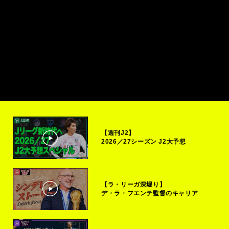
【週刊J2】
2026／27シーズン J2大予想
【ラ・リーガ深堀り】
デ・ラ・フエンテ監督のキャリア