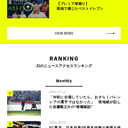
【プレミア深堀り】
現地で感じたベストイレブン
VIEW MORE
RANKING
J1のニュースアクセスランキング
Monthly
2026.07.10
「W杯に出場していたら、おそらくバレン
シアの選手ではなかった」 現地紙が記し
た佐藤龍之介の“移籍秘話”
2026.08.06
FC東京、日本代表DF長友佑都の来場を発