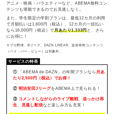
アニメ・映画・バラエティーなど、ABEMA無料コン
テンツも堪能できるのでお見逃しなく。
また、学生限定の学割プランは、最低12カ月の利用
で月額払いは1,600円（税込）、12カ月の一括払い
なら16,000円（税込）で
月あたり1,333円
と、さら
にお得に！
※プロ野球、Bリーグ、DAZN LINEAR、追加有料コンテンツ
（ペイ・パー・ビュー）は対象外。
①
「ABEMA de DAZN」の年間プランなら
月あ
たり2,500円（税込）でお得！
②
明治安田Jリーグ
をABEMA上で見られる！
③
コメントしながらのライブ観戦
、
追っかけ再
生
、
見逃し配信
など楽しみ方も充実！