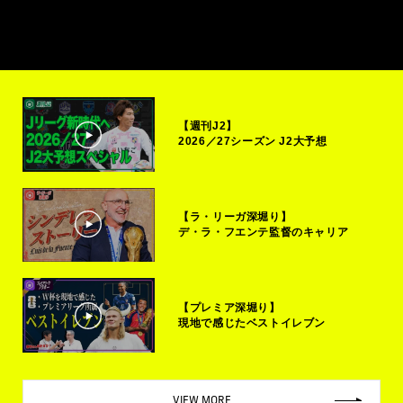
【週刊J2】
2026／27シーズン J2大予想
【ラ・リーガ深堀り】
デ・ラ・フエンテ監督のキャリア
【プレミア深堀り】
現地で感じたベストイレブン
VIEW MORE