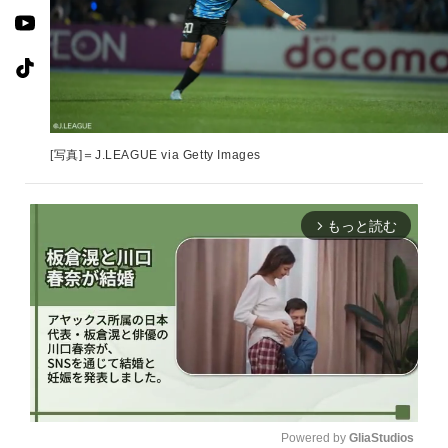
[写真]＝J.LEAGUE via Getty Images
もっと読む
arrow_forward_ios
Powered by 
GliaStudios