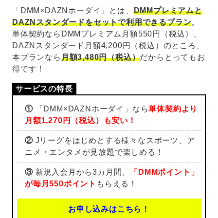
「DMM×DAZNホーダイ」とは、
DMMプレミアムと
DAZNスタンダードをセットで利用できるプラン
。
単体契約ならDMMプレミアム月額550円（税込）、
DAZNスタンダード月額4,200円（税込）のところ、
本プランなら
月額3,480円（税込）
だからとってもお
得です！
①
「DMM×DAZNホーダイ」なら
単体契約より
月額1,270円（税込）も安い！
②
Jリーグをはじめとする様々なスポーツ、ア
ニメ・エンタメが見放題で楽しめる！
③
新規入会月から3カ月間、
「DMMポイント」
が毎月550ポイント
もらえる！
お申し込みはこちら！