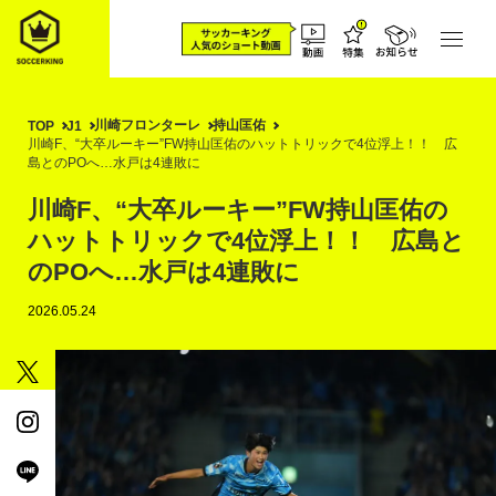
川崎フロンターレ
持山匡佑
TOP
J1
川崎F、“大卒ルーキー”FW持山匡佑のハットトリックで4位浮上！！ 広
島とのPOへ…水戸は4連敗に
川崎F、“大卒ルーキー”FW持山匡佑の
ハットトリックで4位浮上！！ 広島と
のPOへ…水戸は4連敗に
2026.05.24