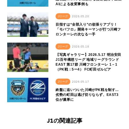
AIによる改変事例も
Jリーグ
2026.05.20
目指すは“全部入り”の欲張りアプリ！
「モバフロ」開発キーマンが打つ川崎フ
ロンターレの次なる一手
Jリーグ
2026.05.18
【写真ギャラリー】2026.5.17 明治安田
J1百年構想リーグ 地域リーグラウンド
EAST 第17節 川崎フロンターレ 1－1
（PK戦：5ー4） FC町田ゼルビア
Jリーグ
2026.05.17
終盤に追いついた川崎がPK戦を制す…
劣勢の町田は逃げ切りならず、EAST3
位が濃厚に
J1の関連記事