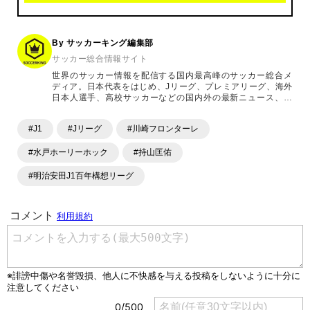
By サッカーキング編集部
サッカー総合情報サイト
世界のサッカー情報を配信する国内最高峰のサッカー総合メ
ディア。日本代表をはじめ、Jリーグ、プレミアリーグ、海外
日本人選手、高校サッカーなどの国内外の最新ニュース、コ
ラム、選手インタビュー、試合結果速報、ゲーム、ショッピ
ングといったサッカーにまつわるあらゆる情報を提供してい
#J1
#Jリーグ
#川崎フロンターレ
ます。「X」「Instagram」「YouTube」「TikTok」など、
各種SNSサービスも充実したコンテンツを発信中。
#水戸ホーリーホック
#持山匡佑
#明治安田J1百年構想リーグ