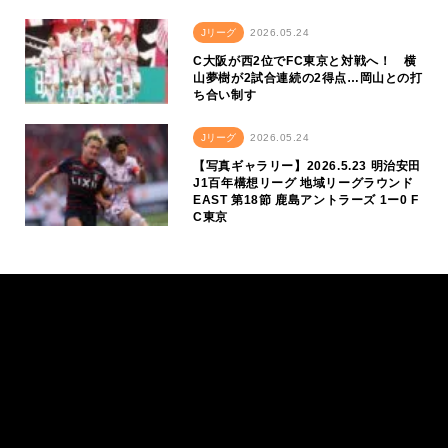
Jリーグ
2026.05.24
C大阪が西2位でFC東京と対戦へ！ 横
山夢樹が2試合連続の2得点…岡山との打
ち合い制す
Jリーグ
2026.05.24
【写真ギャラリー】2026.5.23 明治安田
J1百年構想リーグ 地域リーグラウンド
EAST 第18節 鹿島アントラーズ 1ー0 F
C東京