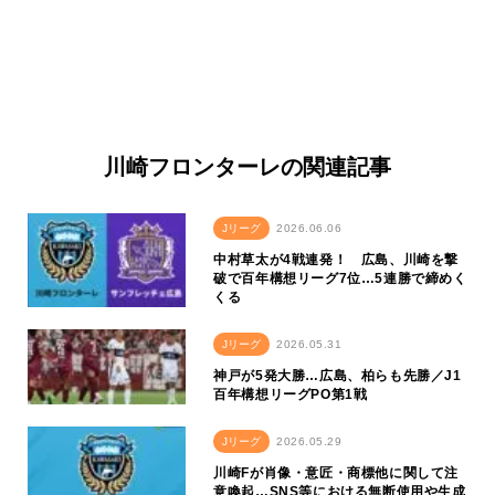
川崎フロンターレの関連記事
Jリーグ
2026.06.06
中村草太が4戦連発！ 広島、川崎を撃
破で百年構想リーグ7位…5連勝で締めく
くる
Jリーグ
2026.05.31
神戸が5発大勝…広島、柏らも先勝／J1
百年構想リーグPO第1戦
Jリーグ
2026.05.29
川崎Fが肖像・意匠・商標他に関して注
意喚起…SNS等における無断使用や生成