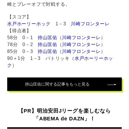
崎とプレーオフで対戦する。
【スコア】
水戸ホーリーホック
1－3
川崎フロンターレ
【得点者】
58分 0－1
持山匡佑
（
川崎フロンターレ
）
78分 0－2
持山匡佑
（
川崎フロンターレ
）
85分 0－3
持山匡佑
（
川崎フロンターレ
）
90＋1分 1－3 パトリッキ（
水戸ホーリーホッ
ク
）
持山匡佑
に関する記事をもっと見る
【PR】明治安田Jリーグを楽しむなら
「ABEMA de DAZN」！