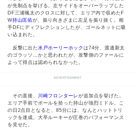
が先制点を挙げる。左サイドをオーバーラップした
DF三浦颯太のクロスに対して、エリア内で収めたF
W
持山匡佑
が、振り向きざまに左足を振り抜く。相
手DFにディフレクションしたが、ゴールネットに吸
い込まれた。
反撃に出た
水戸ホーリーホック
は74分、渡邉新太
のゴラッソ…かと思われたが、攻撃側のファールに
よって得点は認められなかった。
ADVERTISEMENT
その直後、
川崎フロンターレ
が追加点を挙げた。
エリア手前でボールを拾った持山が強烈ミドル。こ
の日2点目となると、85分には、なんとハットトリ
ックを達成。大卒ルーキーが圧巻のパフォーマンス
を見せた。