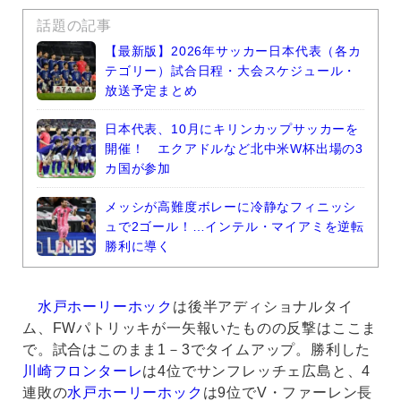
話題の記事
【最新版】2026年サッカー日本代表（各カ
テゴリー）試合日程・大会スケジュール・
放送予定まとめ
日本代表、10月にキリンカップサッカーを
開催！ エクアドルなど北中米W杯出場の3
カ国が参加
メッシが高難度ボレーに冷静なフィニッシ
ュで2ゴール！…インテル・マイアミを逆転
勝利に導く
水戸ホーリーホック
は後半アディショナルタイ
ム、FWパトリッキが一矢報いたものの反撃はここま
で。試合はこのまま1－3でタイムアップ。勝利した
川崎フロンターレ
は4位でサンフレッチェ広島と、4
連敗の
水戸ホーリーホック
は9位でV・ファーレン長