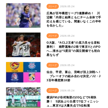
Jリーグ
2026.05.24
広島が百年構想リーグ3連勝締め！ 川
辺駿「内容と結果ともにチーム全体で手
応えを感じている。間違いなくこの半年
を生かした」
Jリーグ
2026.05.24
G大阪、“ACL2王者”の底力見せる逆転
勝利！ 南野遥海の2発で東京VとのPO
へ…清水は“5度目”の国立開催でも初白
星ならず
Jリーグ
2026.05.24
仙台、甲府、富山、宮崎が頂上決戦へ！
プレーオフの組み合わせ決定／J2・J
3百年構想第18節
Jリーグ
2026.05.24
横浜FMが谷村海那の2Gなどで6発快
勝！ 5試合ぶり白星で7位フィニッシ
ュ…東京Vは大量失点で5位転落