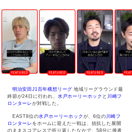
U
n
m
u
t
e
明治安田J1百年構想リーグ
地域リーグラウンド最
終節が24日に行われ、
水戸ホーリーホック
と
川崎フ
ロンターレ
が対戦した。
EAST8位の
水戸ホーリーホック
が、6位の
川崎フ
ロンターレ
をホームに迎えた一戦は、拮抗した展開
のままスコアレスで折り返したなかで、58分に後者