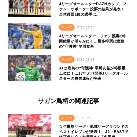
JリーグオールスターDAZNカップ、フ
ァン・サポーター投票の結果が発表！
全体得票1位の選手は…
Jリーグ
2026.04.06
Jリーグオールスター・ファン投票の中
間結果が明らかに！…最多得票は鹿島
の“守護神”早川友基
Jリーグ
2026.02.13
J1は鹿島の“守護神”早川友基が得票最
上位に！…17年ぶり開催Jリーグオール
スターの投票速報が発表
サガン鳥栖の関連記事
Jリーグ
2026.06.02
百年構想リーグ・地域リーグラウンドの
ベストイレブンが発表！ J1・EASTで