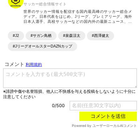
サッカー総合情報サイト
世界のサッカー情報を配信する国内最高峰のサッカー総合メ
ディア。日本代表をはじめ、Jリーグ、プレミアリーグ、海外
日本人選手、高校サッカーなどの国内外の最新ニュース、コ
ラム、選手インタビュー、試合結果速報、ゲーム、ショッピ
ングといったサッカーにまつわるあらゆる情報を提供してい
#J2
#サガン鳥栖
#泉森涼太
#西澤健太
ます。「X」「Instagram」「YouTube」「TikTok」など、
各種SNSサービスも充実したコンテンツを発信中。
#JリーグオールスターDAZNカップ