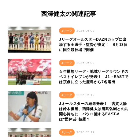
西澤健太の関連記事
Jリーグ
2026.06.02
JリーグオールスターDAZNカップに出
場する全選手・監督が決定！ 6月13日
に国立競技場で開催
Jリーグ
2026.06.02
百年構想リーグ・地域リーグラウンドの
ベストイレブンが発表！ J1・EASTで
は頂点に立った鹿島から7名選出
Jリーグ
2026.05.12
Jオールスターの結果発表！ 古賀太陽
は鈴木優磨、西澤健太は清武弘嗣との共
闘心待ちに…パウロ擁するEAST-A
は“団体芸”披露？
Jリーグ
2026.05.12