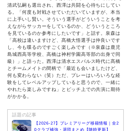
清武弘嗣も選出され、西澤は共闘を心待ちにしてい
る。「何度も対戦させていただいていますが、本当
に上手いし賢い。そういう選手がどういうことを考
えながらサッカーをしているのか、どういうところ
を見ているのか参考にしたいです」と話す。泉森は
「高校は違いますけど、髙橋大悟選手は仲良いです
し、今も喋るのですごく楽しみです（※泉森は鹿児
島城西高等学校、高橋は神村学園高等部の出身で同
級）」と語った。西澤は清水エスパルス時代に髙橋
とチームメイトの間柄で「最近も会いましたけど、
何も変わらない（笑）ただ、プレーはいろいろな経
験をしてレベルアップしていると思うので、一緒に
やれたら楽しみですね」とピッチ上での共演に期待
がかかる。
話題の記事
【2026-27】プレミアリーグ移籍情報｜全2
0クラブ補強・退団まとめ【随時更新】