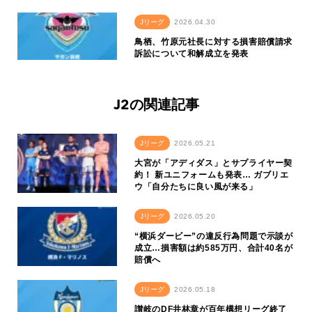
Jリーグ
2026.04.30
鳥栖、竹原元社長に対する損害賠償請求
訴訟について和解成立を発表
J2の関連記事
Jリーグ
2026.05.21
大宮が「アディダス」とサプライヤー契
約！ 新ユニフォームも発表… ガブリエ
ウ「自分たちに良い風が来る」
Jリーグ
2026.05.20
“横浜ダービー”の違反行為問題で示談が
成立…損害額は約585万円、合計40名が
賠償へ
Jリーグ
2026.05.18
讃岐のDF井林章が百年構想リーグ終了