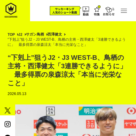
サガン鳥栖
西澤健太
TOP
J2
“下剋上”狙うJ2・J3 WEST-B、鳥栖の主将・西澤健太「3連勝できるよう
に」 最多得票の泉森涼太「本当に光栄なこと」
“下剋上”狙うJ2・J3 WEST-B、鳥栖の
主将・西澤健太「3連勝できるように」
最多得票の泉森涼太「本当に光栄な
こと」
2026.05.13