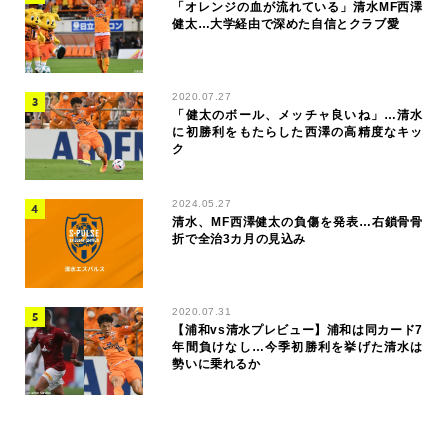
「オレンジの血が流れている」清水MF西澤
健太…大学経由で深めた自信とクラブ愛
2020.07.27
「健太のボール、メッチャ良いね」…清水
に初勝利をもたらした西澤の高精度なキッ
ク
2024.05.27
清水、MF西澤健太の負傷を発表…右鎖骨骨
折で全治3カ月の見込み
2020.07.31
【浦和vs清水プレビュー】浦和は同カード7
年間負けなし…今季初勝利を挙げた清水は
勢いに乗れるか