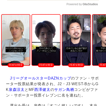
Powered by 
GliaStudios
U
n
m
u
t
e
JリーグオールスターDAZNカップ
のファン・サポ
ーター投票結果が発表され、J2・J3 WEST-BからG
K
泉森涼太
とMF
西澤健太
の
サガン鳥栖
コンビがファ
ン・サポーター投票イレブンに名を連ねた。
選出を受け、泉森は「すごく嬉しいですし、本当