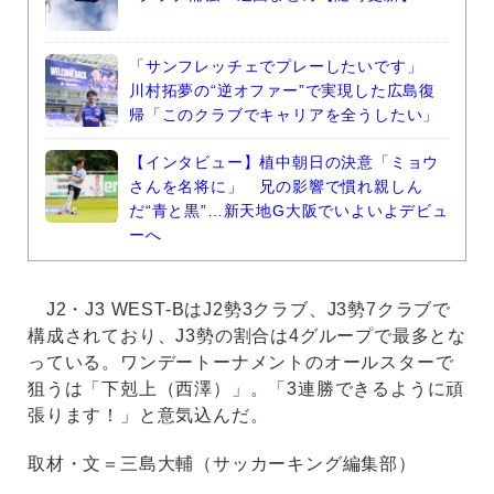
「サンフレッチェでプレーしたいです」
川村拓夢の“逆オファー”で実現した広島復
帰「このクラブでキャリアを全うしたい」
【インタビュー】植中朝日の決意「ミョウ
さんを名将に」 兄の影響で慣れ親しん
だ“青と黒”…新天地G大阪でいよいよデビュ
ーへ
J2・J3 WEST-BはJ2勢3クラブ、J3勢7クラブで
構成されており、J3勢の割合は4グループで最多とな
っている。ワンデートーナメントのオールスターで
狙うは「下剋上（西澤）」。「3連勝できるように頑
張ります！」と意気込んだ。
取材・文＝三島大輔（サッカーキング編集部）