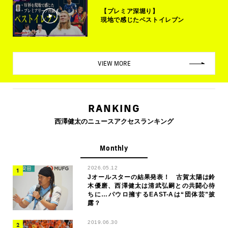
【プレミア深堀り】
現地で感じたベストイレブン
VIEW MORE
RANKING
西澤健太のニュースアクセスランキング
Monthly
2026.05.12
Jオールスターの結果発表！ 古賀太陽は鈴
木優磨、西澤健太は清武弘嗣との共闘心待
ちに…パウロ擁するEAST-Aは“団体芸”披
露？
2019.06.30