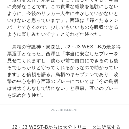
に光栄なことです。この貴重な経験を無駄にしない
ように、今後のサッカー人生に生かしていかないと
いけないと思っています」。西澤は「錚々たるメン
バーとできるので、少しでもいいものを吸収できる
ように楽しみたいです」とそれぞれ述べた。
鳥栖の守護神・泉森は、J2・J3 WEST-Bの最多得
票選手となった。西澤は「本当に安定したプレーを
見せてくれますし、僕らが前で自由にできるのも後
ろでしっかりと守ってくれるからなので助かってい
ます」と信頼を語る。鳥栖のキャプテンであり、攻
撃の中心を担う西澤のプレーについては「今の鳥栖
は健太くんなしで語れない」と泉森。互いのプレー
を認め合う仲だ。
ADVERTISEMENT
J2・J3 WEST-Bからは大分トリニータに所属する