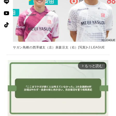
サガン鳥栖の西澤健太（左）泉森涼太（右）[写真]=J.LEAGUE
もっと読む
arrow_forward_ios