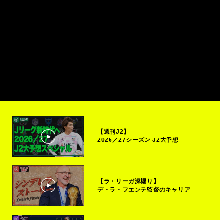
【週刊J2】
2026／27シーズン J2大予想
【ラ・リーガ深堀り】
デ・ラ・フエンテ監督のキャリア