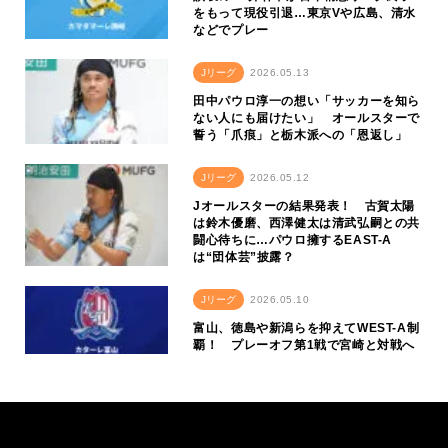
をもって現役引退…東京Vや広島、清水
などでプレー
Jリーグ
2026.05.13
田中パウロ淳一の想い「サッカーを知ら
ない人にも届けたい」 オールスターで
誓う「爪痕」と栃木派への「恩返し」
Jリーグ
2026.05.12
Jオールスターの結果発表！ 古賀太陽
は鈴木優磨、西澤健太は清武弘嗣との共
闘心待ちに…パウロ擁するEAST-A
は“団体芸”披露？
Jリーグ
2026.05.10
富山、徳島や新潟らを抑えてWEST-A制
覇！ プレーオフ第1戦で宮崎と対戦へ