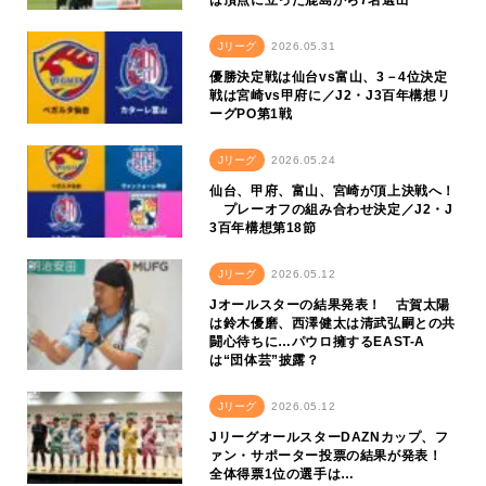
は頂点に立った鹿島から7名選出
Jリーグ
2026.05.31
優勝決定戦は仙台vs富山、3－4位決定
戦は宮崎vs甲府に／J2・J3百年構想リ
ーグPO第1戦
Jリーグ
2026.05.24
仙台、甲府、富山、宮崎が頂上決戦へ！
プレーオフの組み合わせ決定／J2・J
3百年構想第18節
Jリーグ
2026.05.12
Jオールスターの結果発表！ 古賀太陽
は鈴木優磨、西澤健太は清武弘嗣との共
闘心待ちに…パウロ擁するEAST-A
は“団体芸”披露？
Jリーグ
2026.05.12
JリーグオールスターDAZNカップ、フ
ァン・サポーター投票の結果が発表！
全体得票1位の選手は…