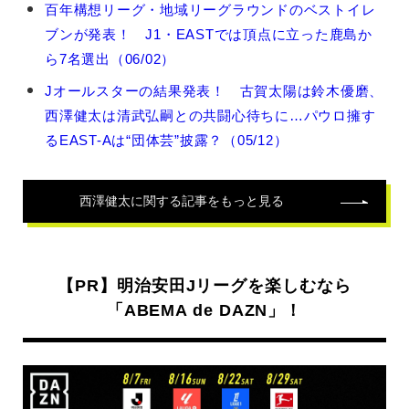
西
百年構想リーグ・地域リーグラウンドのベストイレ
澤
ブンが発表！ J1・EASTでは頂点に立った鹿島か
健
太
ら7名選出（06/02）
の
Jオールスターの結果発表！ 古賀太陽は鈴木優磨、
関
連
西澤健太は清武弘嗣との共闘心待ちに…パウロ擁す
記
るEAST-Aは“団体芸”披露？（05/12）
事
西澤健太
に関する記事をもっと見る
【PR】明治安田Jリーグを楽しむなら
「ABEMA de DAZN」！