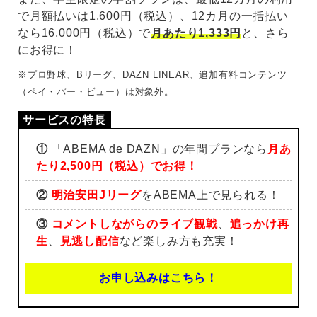
で月額払いは1,600円（税込）、12カ月の一括払い
なら16,000円（税込）で
月あたり1,333円
と、さら
にお得に！
※プロ野球、Bリーグ、DAZN LINEAR、追加有料コンテンツ
（ペイ・パー・ビュー）は対象外。
①
「ABEMA de DAZN」の年間プランなら
月あ
たり2,500円（税込）でお得！
②
明治安田Jリーグ
をABEMA上で見られる！
③
コメントしながらのライブ観戦
、
追っかけ再
生
、
見逃し配信
など楽しみ方も充実！
お申し込みはこちら！