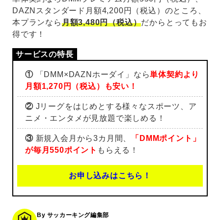
DAZNスタンダード月額4,200円（税込）のところ、
本プランなら
月額3,480円（税込）
だからとってもお
得です！
①
「DMM×DAZNホーダイ」なら
単体契約より
月額1,270円（税込）も安い！
②
Jリーグをはじめとする様々なスポーツ、ア
ニメ・エンタメが見放題で楽しめる！
③
新規入会月から3カ月間、
「DMMポイント」
が毎月550ポイント
もらえる！
お申し込みはこちら！
By サッカーキング編集部