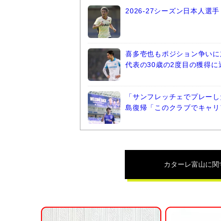
2026-27シーズン日本人
喜多壱也もポジション争いに
代表の30歳の2度目の獲得に
「サンフレッチェでプレーし
島復帰「このクラブでキャリ
カターレ富山
に関