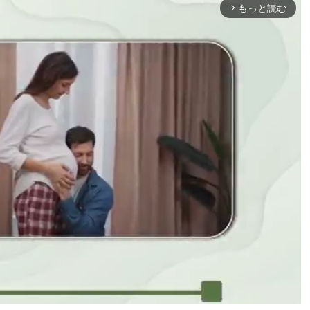
もっと読む
arrow_forward_ios