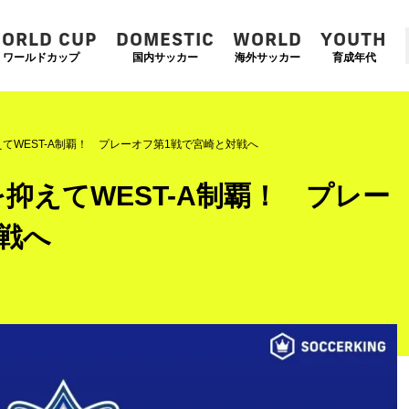
ORLD CUP
DOMESTIC
WORLD
YOUTH
ワールドカップ
国内サッカー
海外サッカー
育成年代
てWEST-A制覇！ プレーオフ第1戦で宮崎と対戦へ
抑えてWEST-A制覇！ プレー
戦へ