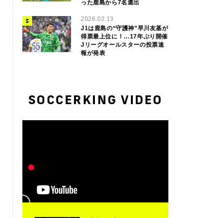
った鹿島から7名選出
2026.02.13
J1は鹿島の“守護神”早川友基が
得票最上位に！…17年ぶり開催
Jリーグオールスターの投票速
報が発表
SOCCERKING VIDEO