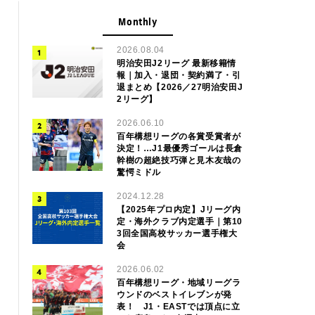
Monthly
2026.08.04
明治安田J2リーグ 最新移籍情
報｜加入・退団・契約満了・引
退まとめ【2026／27明治安田J
2リーグ】
2026.06.10
百年構想リーグの各賞受賞者が
決定！…J1最優秀ゴールは長倉
幹樹の超絶技巧弾と見木友哉の
驚愕ミドル
2024.12.28
【2025年プロ内定】Jリーグ内
定・海外クラブ内定選手｜第10
3回全国高校サッカー選手権大
会
2026.06.02
百年構想リーグ・地域リーグラ
ウンドのベストイレブンが発
表！ J1・EASTでは頂点に立