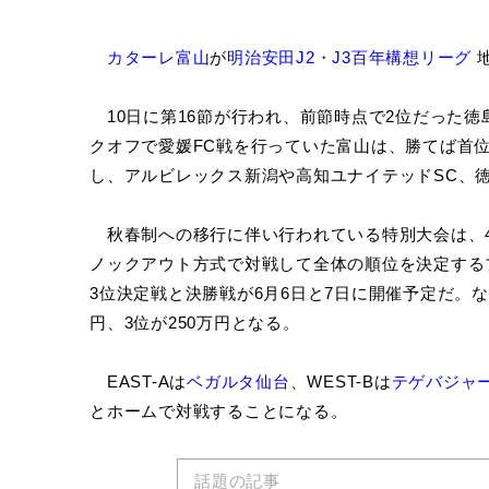
カターレ富山
が
明治安田J2・J3百年構想リーグ
地
10日に第16節が行われ、前節時点で2位だった徳
クオフで愛媛FC戦を行っていた富山は、勝てば首
し、アルビレックス新潟や高知ユナイテッドSC、
秋春制への移行に伴い行われている特別大会は、
ノックアウト方式で対戦して全体の順位を決定するプ
3位決定戦と決勝戦が6月6日と7日に開催予定だ。な
円、3位が250万円となる。
EAST-Aは
ベガルタ仙台
、WEST-Bは
テゲバジャ
とホームで対戦することになる。
話題の記事