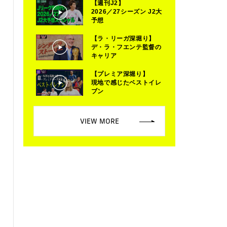
【週刊J2】
2026／27シーズン J2大
予想
【ラ・リーガ深堀り】
デ・ラ・フエンテ監督の
キャリア
【プレミア深堀り】
現地で感じたベストイレ
ブン
VIEW MORE