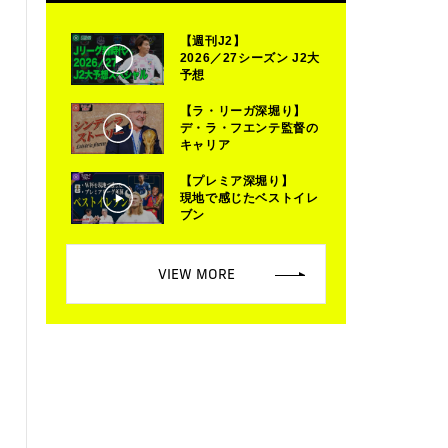
【週刊J2】
2026／27シーズン J2大
予想
【ラ・リーガ深堀り】
デ・ラ・フエンテ監督の
キャリア
【プレミア深堀り】
現地で感じたベストイレ
ブン
VIEW MORE