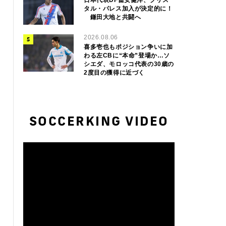
タル・パレス加入が決定的に！
鎌田大地と共闘へ
2026.08.06
喜多壱也もポジション争いに加
わる左CBに“本命”登場か…ソ
シエダ、モロッコ代表の30歳の
2度目の獲得に近づく
SOCCERKING VIDEO