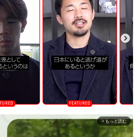
もっと読む
arrow_forward_ios