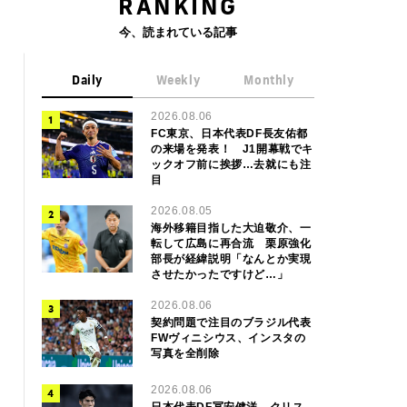
RANKING
今、読まれている記事
Daily
Weekly
Monthly
2026.08.06
FC東京、日本代表DF長友佑都
の来場を発表！ J1開幕戦でキ
ックオフ前に挨拶…去就にも注
目
2026.08.05
海外移籍目指した大迫敬介、一
転して広島に再合流 栗原強化
部長が経緯説明「なんとか実現
させたかったですけど…」
2026.08.06
契約問題で注目のブラジル代表
FWヴィニシウス、インスタの
写真を全削除
2026.08.06
日本代表DF冨安健洋、クリス