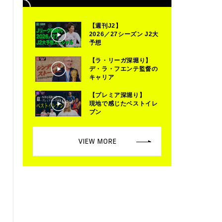
【週刊J2】
2026／27シーズン J2大
予想
【ラ・リーガ深堀り】
デ・ラ・フエンテ監督の
キャリア
【プレミア深堀り】
現地で感じたベストイレ
ブン
VIEW MORE