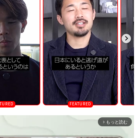
もっと読む
arrow_forward_ios