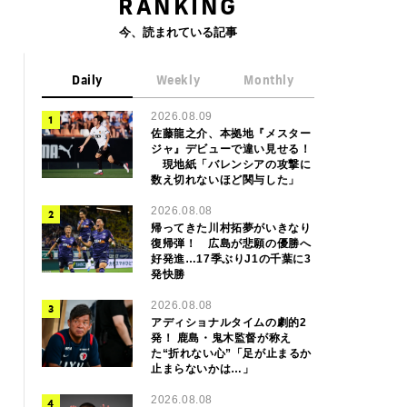
RANKING
今、読まれている記事
Daily
Weekly
Monthly
2026.08.09
佐藤龍之介、本拠地『メスター
ジャ』デビューで違い見せる！
現地紙「バレンシアの攻撃に
数え切れないほど関与した」
2026.08.08
帰ってきた川村拓夢がいきなり
復帰弾！ 広島が悲願の優勝へ
好発進…17季ぶりJ1の千葉に3
発快勝
2026.08.08
アディショナルタイムの劇的2
発！ 鹿島・鬼木監督が称え
た“折れない心”「足が止まるか
止まらないかは…」
2026.08.08