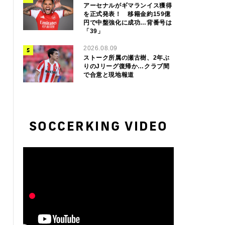
アーセナルがギマランイス獲得
を正式発表！ 移籍金約159億
円で中盤強化に成功…背番号は
「39」
2026.08.09
ストーク所属の瀬古樹、2年ぶ
りのJリーグ復帰か…クラブ間
で合意と現地報道
SOCCERKING VIDEO