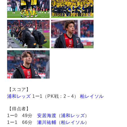
【スコア】
浦和レッズ
1ー1（PK戦：2－4）
柏レイソル
【得点者】
1ー0 49分
安居海渡
（
浦和レッズ
）
1ー1 66分
瀬川祐輔
（
柏レイソル
）