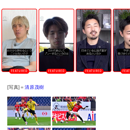
U
n
m
u
t
e
[写真]＝
清原茂樹