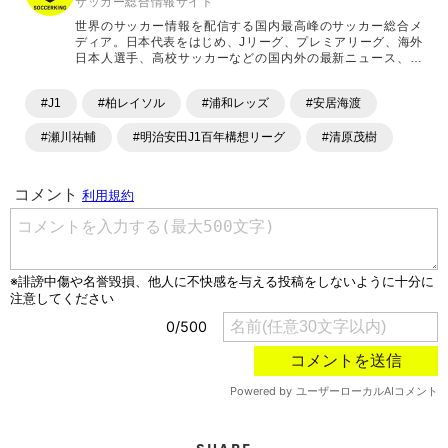
サッカー総合情報サイト
世界のサッカー情報を配信する国内最高峰のサッカー総合メ
ディア。日本代表をはじめ、Jリーグ、プレミアリーグ、海外
日本人選手、高校サッカーなどの国内外の最新ニュース、コ
ラム、選手インタビュー、試合結果速報、ゲーム、ショッピ
ングといったサッカーにまつわるあらゆる情報を提供してい
#J1
#柏レイソル
#浦和レッズ
#安居海渡
ます。「X」「Instagram」「YouTube」「TikTok」など、
各種SNSサービスも充実したコンテンツを発信中。
#瀬川祐輔
#明治安田J1百年構想リーグ
#清原茂樹