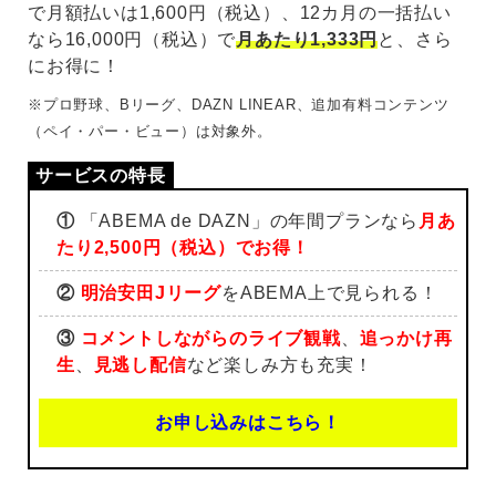
で月額払いは1,600円（税込）、12カ月の一括払い
なら16,000円（税込）で
月あたり1,333円
と、さら
にお得に！
※プロ野球、Bリーグ、DAZN LINEAR、追加有料コンテンツ
（ペイ・パー・ビュー）は対象外。
①
「ABEMA de DAZN」の年間プランなら
月あ
たり2,500円（税込）でお得！
②
明治安田Jリーグ
をABEMA上で見られる！
③
コメントしながらのライブ観戦
、
追っかけ再
生
、
見逃し配信
など楽しみ方も充実！
お申し込みはこちら！