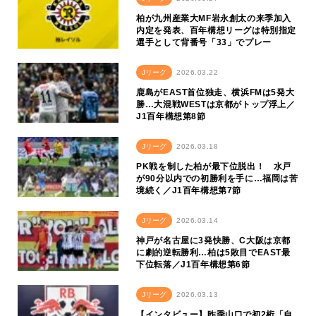
柏が九州産業大MF岩永創太の来季加入
内定を発表、百年構想リーグは特別指定
選手として背番号「33」でプレー
Jリーグ
2026.03.22
鹿島がEAST首位独走、横浜FMは5発大
勝…大混戦WESTは京都がトップ浮上／
J1百年構想第8節
Jリーグ
2026.03.18
PK戦を制した柏が最下位脱出！ 水戸
が90分以内での初勝利を手に…福岡は苦
境続く／J1百年構想第7節
Jリーグ
2026.03.14
神戸が名古屋に3発快勝、C大阪は京都
に劇的逆転勝利…柏は5敗目でEAST最
下位転落／J1百年構想第6節
Jリーグ
2026.03.13
【インタビュー】昨季山口で初2桁「自