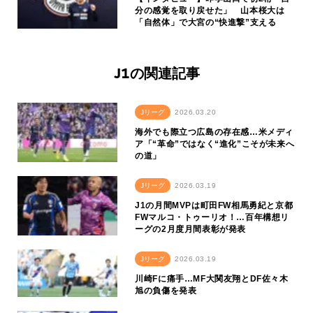
分の感覚を取り戻せた」 山本桜大は
「自然体」で大宮の“快進撃”支える
J1の関連記事
Jリーグ
2026.03.20
海外でも際立つ広島の存在感…米メディ
ア「“革命”ではなく“進化”こそが未来へ
の道」
Jリーグ
2026.03.19
J1の月間MVPは町田FW相馬勇紀と京都
FWマルコ・トゥーリオ！…百年構想リ
ーグの2月度月間表彰が発表
Jリーグ
2026.03.19
川崎Fに痛手…MF大関友翔とDF佐々木
旭の負傷を発表