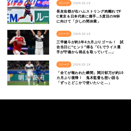
Jリーグ
2026.03.19
長友佑都が右ハムストリング肉離れでF
C東京＆日本代表に痛手…5度目のW杯
に向けて「少しの間休業」
Jリーグ
2026.03.19
三竿健斗が約1年4カ月ぶりゴール！ 試
合当日に“ヒント”得る「CLでライス選
手が守備から得点を取っていて…」
Jリーグ
2026.03.18
「全てが報われた瞬間」関川郁万が約10
カ月ぶり復帰！ 鬼木監督も想い語る
「ずっとどこかで使いたいと…」