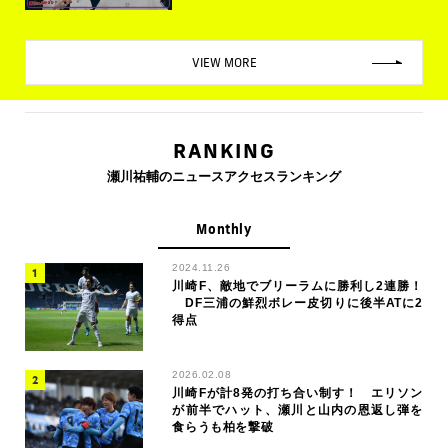
VIEW MORE
RANKING
瀬川祐輔のニュースアクセスランキング
Monthly
2024.11.26
川崎F、敵地でブリーラムに勝利し2連勝！
DF三浦の鮮烈ボレー皮切りに後半ATに2
得点
2026.02.08
川崎Fが計8発の打ち合い制す！ エリソン
が前半でハット、瀬川と山内の恩返し弾を
食らうも柏を撃破