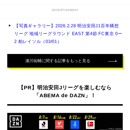
ADVERTISEMENT
瀬
【写真ギャラリー】2026.2.28 明治安田J1百年構想
川
リーグ 地域リーグラウンド EAST 第4節 FC東京 0ー
祐
輔
2 柏レイソル（03/01）
の
関
連
瀬川祐輔
に関する記事をもっと見る
記
事
【PR】明治安田Jリーグを楽しむなら
「ABEMA de DAZN」！