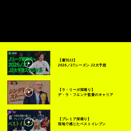
【週刊J2】
2026／27シーズン J2大予想
【ラ・リーガ深堀り】
デ・ラ・フエンテ監督のキャリア
【プレミア深堀り】
現地で感じたベストイレブン