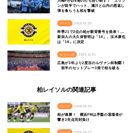
川崎Fが計8発の打ち合い制す！ エリソ
ンが前半でハット、瀬川と山内の恩返し
弾を食らうも柏を撃破
Jリーグ
2026.01.05
昨季J1で2位の柏が新背番号を発表！…
新加入の大久保智明は「14」、汰木康也
は「16」に決定
ルヴァン杯
2025.11.01
広島が3年ぶり2度目のルヴァン杯制覇！
前半のセットプレー3発で柏を破る
柏レイソルの関連記事
Jリーグ
2026.04.05
柏が連勝！ 横浜FMは序盤の退場者が
響き3失点完封負け
Jリーグ
2026.03.27