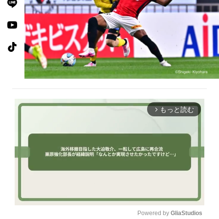
もっと読む
arrow_forward_ios
Powered by 
GliaStudios