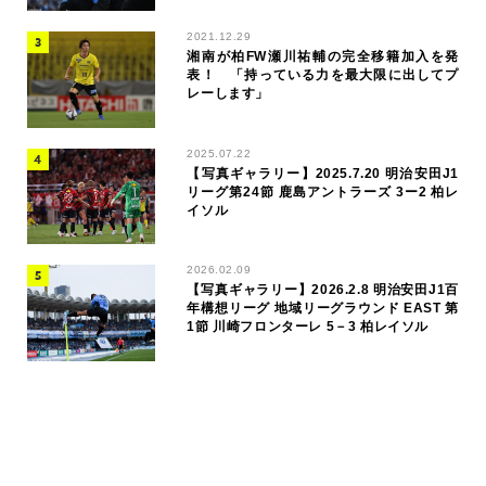
2021.12.29
湘南が柏FW瀬川祐輔の完全移籍加入を発
表！ 「持っている力を最大限に出してプ
レーします」
2025.07.22
【写真ギャラリー】2025.7.20 明治安田J1
リーグ第24節 鹿島アントラーズ 3ー2 柏レ
イソル
2026.02.09
【写真ギャラリー】2026.2.8 明治安田J1百
年構想リーグ 地域リーグラウンド EAST 第
1節 川崎フロンターレ 5－3 柏レイソル