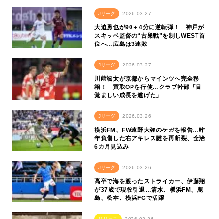
Jリーグ
2026.03.27
大迫勇也が90＋4分に逆転弾！ 神戸が
スキッベ監督の“古巣戦”を制しWEST首
位へ…広島は3連敗
Jリーグ
2026.03.27
川﨑颯太が京都からマインツへ完全移
籍！ 買取OPを行使…クラブ幹部「目
覚ましい成長を遂げた」
Jリーグ
2026.03.26
横浜FM、FW遠野大弥のケガを報告…昨
年負傷した右アキレス腱を再断裂、全治
6カ月見込み
Jリーグ
2026.03.26
高卒で海を渡ったストライカー、伊藤翔
が37歳で現役引退…清水、横浜FM、鹿
島、松本、横浜FCで活躍
リリース
2026.03.26