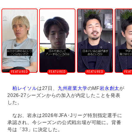
U
n
m
u
t
e
柏レイソル
は27日、
九州産業大学
のMF
岩永創太
が
2026-27シーズンからの加入が内定したことを発表
した。
なお、岩永は2026年JFA･Jリーグ特別指定選手に
承認され、今シーズンの公式戦出場が可能に。背番
号は「33」に決定した。