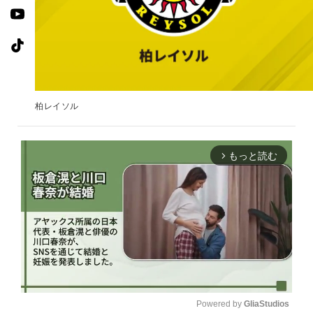
柏レイソル
もっと読む
arrow_forward_ios
Powered by 
GliaStudios