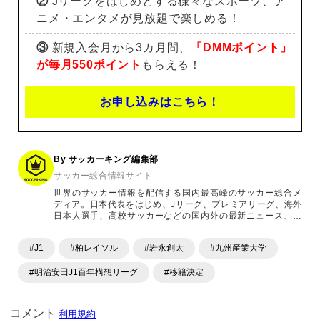
②
Jリーグをはじめとする様々なスポーツ、ア
ニメ・エンタメが見放題で楽しめる！
③
新規入会月から3カ月間、
「DMMポイント」
が毎月550ポイント
もらえる！
お申し込みはこちら！
By サッカーキング編集部
サッカー総合情報サイト
世界のサッカー情報を配信する国内最高峰のサッカー総合メ
ディア。日本代表をはじめ、Jリーグ、プレミアリーグ、海外
日本人選手、高校サッカーなどの国内外の最新ニュース、コ
ラム、選手インタビュー、試合結果速報、ゲーム、ショッピ
ングといったサッカーにまつわるあらゆる情報を提供してい
#J1
#柏レイソル
#岩永創太
#九州産業大学
ます。「X」「Instagram」「YouTube」「TikTok」など、
各種SNSサービスも充実したコンテンツを発信中。
#明治安田J1百年構想リーグ
#移籍決定