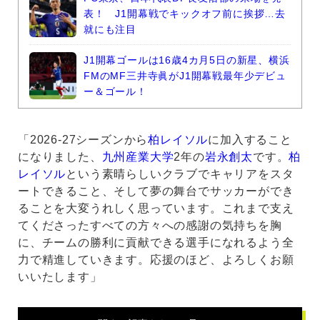
表！ J1開幕戦でキックオフ前に挨拶…去
就にも注目
J1開幕ゴールは16歳4カ月5日の新星、横浜
FMのMF三井寺眞がJ1開幕戦最年少デビュ
ー＆ゴール！
「2026-27シーズンから
柏レイソル
に加入すること
になりました、
九州産業大学
2年の
岩永創太
です。
柏
レイソル
という素晴らしいクラブでキャリアをスタ
ートできること、そして夢の舞台でサッカーができ
ることを大変うれしく思っています。これまで支え
てくださったすべての方々への感謝の気持ちを胸
に、チームの勝利に貢献できる選手になれるよう全
力で精進していきます。応援のほど、よろしくお願
いいたします」