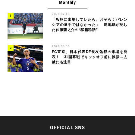
Monthly
2026.07.10
「W杯に出場していたら、おそらくバレン
シアの選手ではなかった」 現地紙が記し
た佐藤龍之介の“移籍秘話”
2026.08.06
FC東京、日本代表DF長友佑都の来場を発
表！ J1開幕戦でキックオフ前に挨拶…去
就にも注目
OFFICIAL SNS