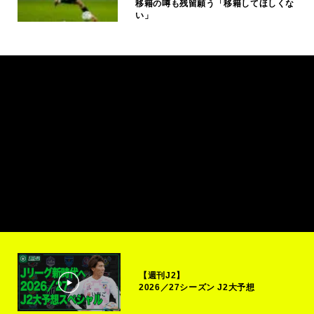
移籍の噂も残留願う「移籍してほしくな
い」
【週刊J2】
2026／27シーズン J2大予想