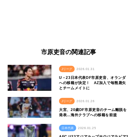
市原吏音の関連記事
Jリーグ
2026.01.31
U－23日本代表DF市原吏音、オランダ
への移籍が決定！ AZ加入で毎熊晟矢
とチームメイトに
Jリーグ
2026.01.26
大宮、20歳DF市原吏音のチーム離脱を
発表…海外クラブへの移籍を前提
日本代表
2026.01.25
AFC U23アジアカップサウジアラビア2