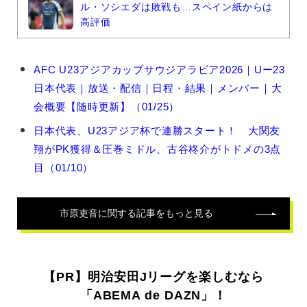
ル・ソシエダは敗戦も…スペイン紙からは
高評価
市
AFC U23アジアカップサウジアラビア2026｜Uー23
原
日本代表｜放送・配信｜日程・結果｜メンバー｜大
吏
音
会概要【随時更新】（01/25）
の
日本代表、U23アジア杯で連勝スタート！ 大関友
関
連
翔がPK獲得＆圧巻ミドル、古谷柊介がトドメの3点
記
目（01/10）
事
市原吏音
に関する記事をもっと見る
【PR】明治安田Jリーグを楽しむなら
「ABEMA de DAZN」！