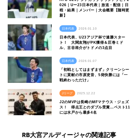
026｜Uー23日本代表｜放送・配信｜日
程・結果｜メンバー｜大会概要【随時更
新】
日本代表
2026.01.10
日本代表、U23アジア杯で連勝スター
ト！ 大関友翔がPK獲得＆圧巻ミド
ル、古谷柊介がトドメの3点目
日本代表
2026.01.07
「初戦としてはまずまず」クリーンシー
トに貢献の市原吏音、5発快勝には「一
戦終わっただけ」
Jリーグ
2025.12.22
J2のMVPは長崎のMFマテウス・ジェズ
ス！ 得点王とのダブル受賞…ベスト11
には水戸から最多4名
RB大宮アルディージャの関連記事