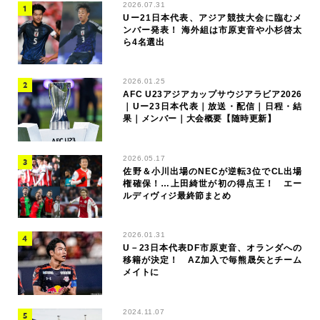
2026.07.31
Uー21日本代表、アジア競技大会に臨むメ
ンバー発表！ 海外組は市原吏音や小杉啓太
ら4名選出
2026.01.25
AFC U23アジアカップサウジアラビア2026
｜Uー23日本代表｜放送・配信｜日程・結
果｜メンバー｜大会概要【随時更新】
2026.05.17
佐野＆小川出場のNECが逆転3位でCL出場
権確保！…上田綺世が初の得点王！ エー
ルディヴィジ最終節まとめ
2026.01.31
U－23日本代表DF市原吏音、オランダへの
移籍が決定！ AZ加入で毎熊晟矢とチーム
メイトに
2024.11.07