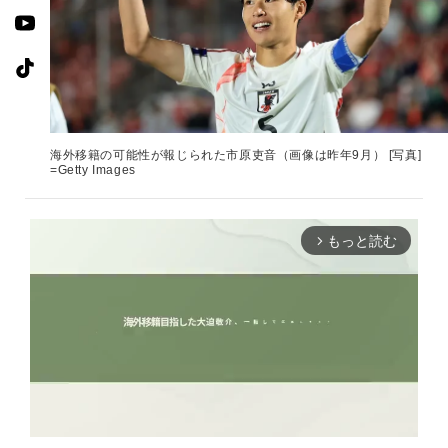
海外移籍の可能性が報じられた市原吏音（画像は昨年9月） [写真]
=Getty Images
もっと読む
arrow_forward_ios