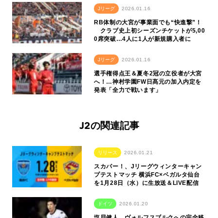
Jリーグ
2026.01.16
RB体制の大宮が事業面でも“快進撃”！
クラブ史上初シーズンチケットが5,00
0席突破…4人に1人が新規購入者に
Jリーグ
2026.01.16
選手権得点王＆夏冬2冠の立役者が大宮
へ！…神村学園FW日髙元の加入内定を
発表「全力で戦います」
J2の関連記事
リリース
2026.01.21
スカパー！、Jリーグウィンターキャン
プテストマッチ 横浜FC×ベガルタ仙台
を1月28日（水）に生放送＆LIVE配信
ドイツ
2026.01.20
塩貝健人、ヴォルフスブルクへの完全移