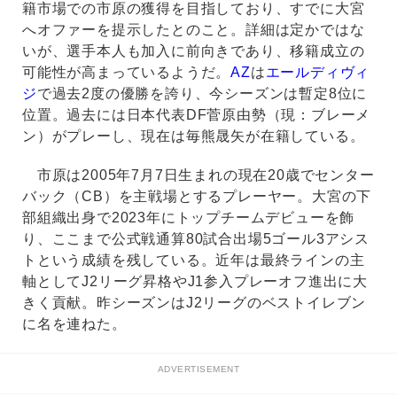
籍市場での市原の獲得を目指しており、すでに大宮
へオファーを提示したとのこと。詳細は定かではな
いが、選手本人も加入に前向きであり、移籍成立の
可能性が高まっているようだ。
AZ
は
エールディヴィ
ジ
で過去2度の優勝を誇り、今シーズンは暫定8位に
位置。過去には日本代表DF菅原由勢（現：ブレーメ
ン）がプレーし、現在は毎熊晟矢が在籍している。
市原は2005年7月7日生まれの現在20歳でセンター
バック（CB）を主戦場とするプレーヤー。大宮の下
部組織出身で2023年にトップチームデビューを飾
り、ここまで公式戦通算80試合出場5ゴール3アシス
トという成績を残している。近年は最終ラインの主
軸としてJ2リーグ昇格やJ1参入プレーオフ進出に大
きく貢献。昨シーズンはJ2リーグのベストイレブン
に名を連ねた。
ADVERTISEMENT