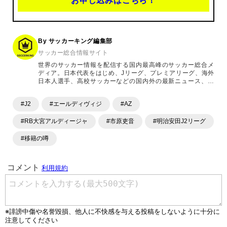
お申し込みはこちら！
By サッカーキング編集部
サッカー総合情報サイト
世界のサッカー情報を配信する国内最高峰のサッカー総合メ
ディア。日本代表をはじめ、Jリーグ、プレミアリーグ、海外
日本人選手、高校サッカーなどの国内外の最新ニュース、コ
ラム、選手インタビュー、試合結果速報、ゲーム、ショッピ
ングといったサッカーにまつわるあらゆる情報を提供してい
#J2
#エールディヴィジ
#AZ
ます。「X」「Instagram」「YouTube」「TikTok」など、
各種SNSサービスも充実したコンテンツを発信中。
#RB大宮アルディージャ
#市原吏音
#明治安田J2リーグ
#移籍の噂