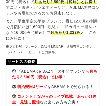
00円（税込）で
月あたり2,500円（税込）とお得！
アニメ・映画・バラエティーなど、ABEMA無料コン
テンツも堪能できるのでお見逃しなく。
また、学生限定の学割プランは、最低12カ月の利用
で月額払いは1,600円（税込）、12カ月の一括払い
なら16,000円（税込）で
月あたり1,333円
と、さら
にお得に！
※プロ野球、Bリーグ、DAZN LINEAR、追加有料コンテンツ
（ペイ・パー・ビュー）は対象外。
①
「ABEMA de DAZN」の年間プランなら
月あ
たり2,500円（税込）でお得！
②
明治安田Jリーグ
をABEMA上で見られる！
③
コメントしながらのライブ観戦
、
追っかけ再
生
、
見逃し配信
など楽しみ方も充実！