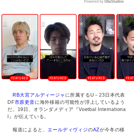
Powered by 
GliaStudios
U
n
m
u
t
e
RB大宮アルディージャ
に所属するU－23日本代表
DF
市原吏音
に海外移籍の可能性が浮上しているよう
だ。19日、オランダメディア『Voetbal Internationa
l』が伝えている。
報道によると、
エールディヴィジ
の
AZ
が今冬の移