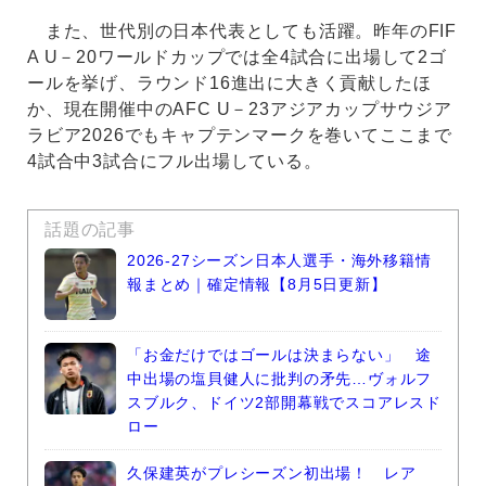
また、世代別の日本代表としても活躍。昨年のFIF
A U－20ワールドカップでは全4試合に出場して2ゴ
ールを挙げ、ラウンド16進出に大きく貢献したほ
か、現在開催中のAFC U－23アジアカップサウジア
ラビア2026でもキャプテンマークを巻いてここまで
4試合中3試合にフル出場している。
話題の記事
2026-27シーズン日本人選手・海外移籍情
報まとめ｜確定情報【8月5日更新】
「お金だけではゴールは決まらない」 途
中出場の塩貝健人に批判の矛先…ヴォルフ
スブルク、ドイツ2部開幕戦でスコアレスド
ロー
久保建英がプレシーズン初出場！ レア