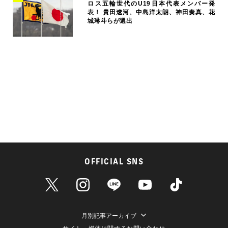
ロス五輪世代のU19日本代表メンバー発
表！ 貴田遼河、中島洋太朗、神田奏真、花
城琳斗らが選出
OFFICIAL SNS
月別記事アーカイブ