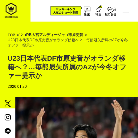
RB大宮アルディージャ
市原吏音
TOP
J2
U23日本代表DF市原吏音がオランダ移籍へ？…毎熊晟矢所属のAZが今冬
オファー提示か
U23日本代表DF市原吏音がオランダ移
籍へ？…毎熊晟矢所属のAZが今冬オフ
ァー提示か
2026.01.20