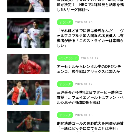
籍が決定！ NECで14戦9発と結果を残
し5大リーグ挑戦へ
オランダ
2026.01.20
「それほどまでに彼は優秀なんだ」 ヴ
ォルフスブルク加入間近の塩貝健人…有
識者が語る「このストライカーは素晴ら
しい」
イングランド
2026.01.19
アーセナルからレンタル中のDFジンチ
ェンコ、後半戦はアヤックスに加入か
オランダ
2026.01.19
三戸舜介が今季4点目でダービー勝利に
貢献！…フェイエノールトはファン・ペ
ルシ息子が衝撃2発も敗戦
オランダ
2026.01.18
劇的決勝ゴールの佐野航大を同僚が絶賛
「一緒にピッチに立てることは幸せ」