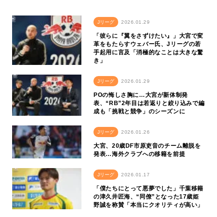
Jリーグ
2026.01.29
「彼らに『翼をさずけたい』」大宮で変
革をもたらすウェバー氏、Jリーグの若
手起用に言及「消極的なことは大きな驚
き」
Jリーグ
2026.01.29
POの悔しさ胸に…大宮が新体制発
表、“RB”2年目は若返りと絞り込みで編
成も「挑戦と競争」のシーズンに
Jリーグ
2026.01.26
大宮、20歳DF市原吏音のチーム離脱を
発表…海外クラブへの移籍を前提
Jリーグ
2026.01.17
「僕たちにとって悪夢でした」千葉移籍
の津久井匠海、“同僚”となった17歳姫
野誠を称賛「本当にクオリティが高い」