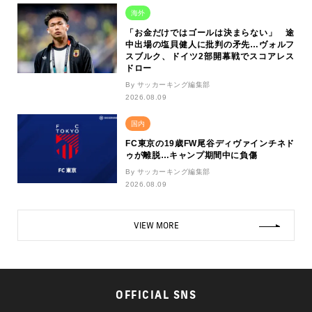
海外
「お金だけではゴールは決まらない」 途
中出場の塩貝健人に批判の矛先…ヴォルフ
スブルク、ドイツ2部開幕戦でスコアレス
ドロー
By サッカーキング編集部
2026.08.09
国内
FC東京の19歳FW尾谷ディヴァインチネド
ゥが離脱…キャンプ期間中に負傷
By サッカーキング編集部
2026.08.09
VIEW MORE
OFFICIAL SNS