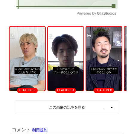
Powered by 
GliaStudios
U
n
m
u
t
e
この画像の記事を見る