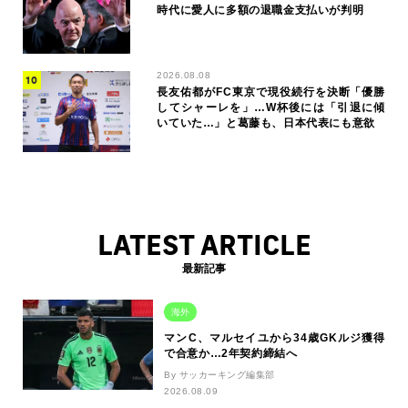
時代に愛人に多額の退職金支払いが判明
2026.08.08
長友佑都がFC東京で現役続行を決断「優勝
してシャーレを」…W杯後には「引退に傾
いていた…」と葛藤も、日本代表にも意欲
LATEST ARTICLE
最新記事
海外
マンC、マルセイユから34歳GKルジ獲得
で合意か…2年契約締結へ
By サッカーキング編集部
2026.08.09