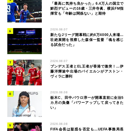
「最高に気持ち良かった」6.4万人の国立で
鮮烈デビューの16歳・三井寺眞、横浜FM指
揮官も「年齢は関係ない」と期待
2026.08.07
新たなJリーグ開幕戦に約6万4000人来場…
壮絶展開を視察した森保一監督「魂を感じ
る試合だった」
2026.08.07
ブンデス王者とEL王者が香港で激突！…伊
藤洋輝途中出場のバイエルンがアストン・
ヴィラに勝利
2026.08.08
栃木C、田中パウロ淳一が開幕直前に全治5
カ月の負傷「パワーアップして戻ってきた
い」
2026.08.08
FIFA会長は疑惑を否定も…UEFA事務局長