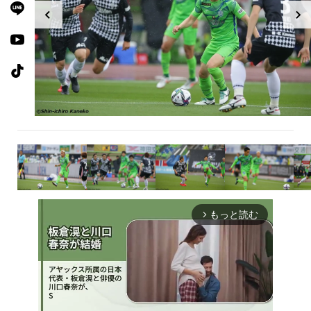
もっと読む
arrow_forward_ios