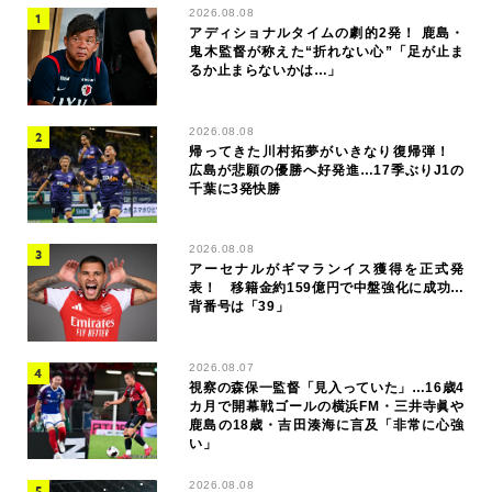
2026.08.08
アディショナルタイムの劇的2発！ 鹿島・
鬼木監督が称えた“折れない心”「足が止ま
るか止まらないかは…」
2026.08.08
帰ってきた川村拓夢がいきなり復帰弾！
広島が悲願の優勝へ好発進…17季ぶりJ1の
千葉に3発快勝
2026.08.08
アーセナルがギマランイス獲得を正式発
表！ 移籍金約159億円で中盤強化に成功…
背番号は「39」
2026.08.07
視察の森保一監督「見入っていた」…16歳4
カ月で開幕戦ゴールの横浜FM・三井寺眞や
鹿島の18歳・吉田湊海に言及「非常に心強
い」
2026.08.08