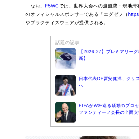
なお、
F5WC
では、世界大会への渡航費・現地滞
のオフィシャルスポンサーである「エグゼフ（
https
やプラクティスウェアが提供される。
話題の記事
【2026-27】プレミアリ
新】
日本代表DF冨安健洋、クリ
へ
FIFAがW杯巡る騒動のプ
ファンティーノ会長の全面支