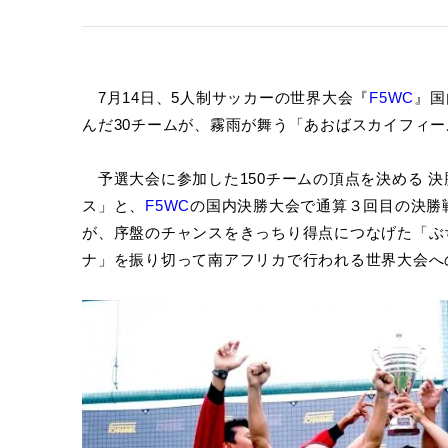
7月14日、5人制サッカーの世界大会『
F5WC
』国
んだ30チームが、霧雨が舞う「あおばスカイフィー
予選大会に参加した150チームの頂点を決める 
ス」と、
F5WC
の国内決勝大会で通算３回目の決勝
が、序盤のチャンスをきっちり得点につなげた「ぶ
ナ」を振り切って南アフリカで行われる世界大会へ