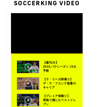
SOCCERKING VIDEO
【週刊J2】
2026／27シーズン J2大
予想
【ラ・リーガ深堀り】
デ・ラ・フエンテ監督の
キャリア
【プレミア深堀り】
現地で感じたベストイレ
ブン