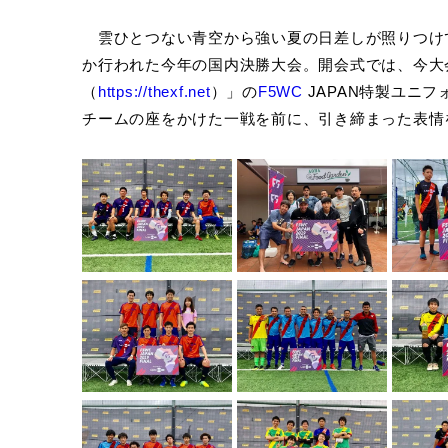
雲ひとつない青空から強い夏の日差しが照りつけ
か行われた今年の国内決勝大会。開会式では、今大
（
https://thexf.net
）」の
F5WC
JAPAN特製ユニ
チームの座をかけた一戦を前に、引き締まった表情