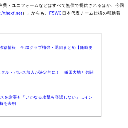
在費・ユニフォームなどはすべて無償で提供されるほか、今回
://thexf.net
）」からも、
F5WC
日本代表チーム仕様の移動着
ーグ移籍情報｜全20クラブ補強・退団まとめ【随時更
スタル・パレス加入が決定的に！ 鎌田大地と共闘
ロセスを謝罪も「いかなる攻撃も容認しない」…イン
持を表明