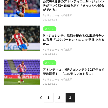
公式戦6連勝のアトレティコ…M・ジョレン
テがマンC戦へ自信を示す「きっといい試合
ができる」
By サッカーキング編集部
2022.04.05
スペイン
M・ジョレンテ、混戦を極めるCL出場権争い
に言及「100パーセントの力を発揮できる
か…」
By サッカーキング編集部
2022.01.10
スペイン
アトレティコ、MFジョレンテと2027年まで
契約延長！ 「この美しい旅を共に」
By サッカーキング編集部
2021.08.19
1
2
3