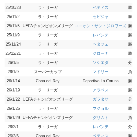
25/10/28
ラ・リーガ
勝 2-
ベティス
25/11/2
ラ・リーガ
勝 3-
セビジャ
25/11/5
UEFAチャンピオンズリーグ
勝 3-
ユニオン・サン・ジロワーズ
25/11/9
ラ・リーガ
勝 3-
レバンテ
25/11/24
ラ・リーガ
勝 1-
ヘタフェ
25/12/21
ラ・リーガ
勝 3-
ジローナ
26/1/5
ラ・リーガ
分 1-
ソシエダ
26/1/9
スーパーカップ
負 1-
マドリー
26/1/14
Copa del Rey
勝 1-
Deportivo La Coruna
26/1/19
ラ・リーガ
勝 1-
アラベス
26/1/22
UEFAチャンピオンズリーグ
分 1-
ガラタサ
26/1/25
ラ・リーガ
勝 3-
マジョル
26/1/29
UEFAチャンピオンズリーグ
負 1-
グリムト
26/2/1
ラ・リーガ
分 0-
レバンテ
26/2/6
Copa del Rey
勝 5-
ベティス