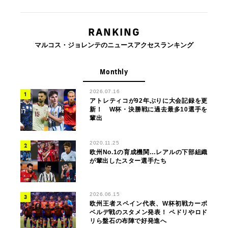
RANKING
マルコス・ジョレンテのニュースアクセスランキング
Monthly
2026.07.16
アトレティコが92年ぶりに大会記録を更
新！ W杯・決勝戦に過去最多10選手を
輩出
2020.11.25
欧州No.1の育成機関…レアルの下部組織
が輩出したスター選手たち
2026.06.15
欧州王者スペイン代表、W杯初戦カーボ
ベルデ戦のスタメン発表！ ペドリやロド
リら盤石の布陣で好発進へ