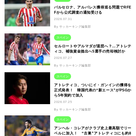
バルセロナ、アルバレス獲得巡る問題でRFE
Fから公式調査の通知受ける
2026.07.31
By サッカーキング編集部
スペイン
セルロートやアルマダが退団へ？…アトレテ
ィコ、補強資金捻出へ5選手の売却検討か
2026.07.27
By サッカーキング編集部
スペイン
アトレティコ、ついにイ・ガンインの獲得を
正式発表！ 韓国代表の“新エース”がPSGか
ら5年契約で加入
2026.07.25
By サッカーキング編集部
スペイン
アンヘル・コレアがクラブ史上最高額でリー
ベルに加入！ “古巣”アトレティコにも約8