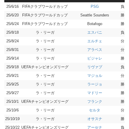
25/6/16
FIFAクラブワールドカップ
負 0-
PSG
25/6/20
FIFAクラブワールドカップ
勝 3-
Seattle Sounders
25/6/24
FIFAクラブワールドカップ
勝 1-
Botafogo
25/8/18
ラ・リーガ
負 1-
エスパニ
25/8/24
ラ・リーガ
分 1-
エルチェ
25/8/31
ラ・リーガ
分 1-
アラベス
25/9/14
ラ・リーガ
勝 2-
ビジャレ
25/9/18
UEFAチャンピオンズリーグ
負 2-
リヴァプ
25/9/21
ラ・リーガ
分 1-
マジョル
25/9/25
ラ・リーガ
勝 3-
ラージョ
25/9/27
ラ・リーガ
勝 5-
マドリー
25/10/1
UEFAチャンピオンズリーグ
勝 5-
フランク
25/10/6
ラ・リーガ
分 1-
セルタ
25/10/19
ラ・リーガ
勝 1-
オサスナ
25/10/22
UEFAチャンピオンズリーグ
負 0-
アーセナ