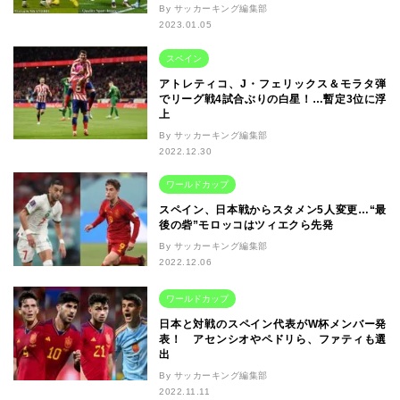
By サッカーキング編集部
2023.01.05
スペイン
アトレティコ、J・フェリックス＆モラタ弾
でリーグ戦4試合ぶりの白星！…暫定3位に浮
上
By サッカーキング編集部
2022.12.30
ワールドカップ
スペイン、日本戦からスタメン5人変更…“最
後の砦”モロッコはツィエクら先発
By サッカーキング編集部
2022.12.06
ワールドカップ
日本と対戦のスペイン代表がW杯メンバー発
表！ アセンシオやペドリら、ファティも選
出
By サッカーキング編集部
2022.11.11