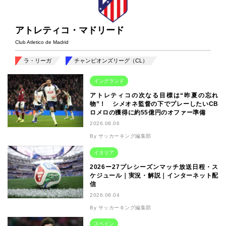
アトレティコ・マドリード
Club Atletico de Madrid
ラ・リーガ
チャンピオンズリーグ（CL）
イングランド
アトレティコの次なる目標は“昨夏の忘れ
物”！ シメオネ監督の下でプレーしたいCB
ロメロの獲得に約55億円のオファー準備
2026.08.06
By サッカーキング編集部
イタリア
2026ー27プレシーズンマッチ放送日程・ス
ケジュール｜実況・解説｜インターネット配
信
2026.08.04
By サッカーキング編集部
スペイン