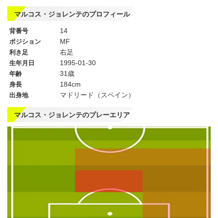
マルコス・ジョレンテのプロフィール
14
背番号
MF
ポジション
右足
利き足
1995-01-30
生年月日
31歳
年齢
184cm
身長
マドリード（スペイン）
出身地
マルコス・ジョレンテのプレーエリア
左
CF
右
WG
WG
左
CMF
右
MF
MF
DMF
左
CB
右
SB
SB