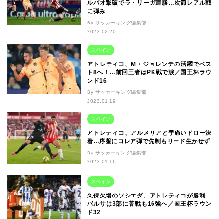
ルバオ撃破でラ・リーガ連勝…次節レアル戦
に弾み
By サッカーキング編集部
2023.02.20
スペイン
アトレティコ、M・ジョレンテの活躍でベス
ト8へ！…前回王者はPK戦で涙／国王杯ラウ
ンド16
By サッカーキング編集部
2023.01.19
スペイン
アトレティコ、アルメリアと手痛いドロー決
着…序盤にコレア弾で先制もリード生かせず
By サッカーキング編集部
2023.01.16
スペイン
久保欠場のソシエダ、アトレティコが勝利…
バルサは3部に苦戦も16強へ／国王杯ラウン
ド32