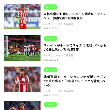
スペイン
W杯出場に影響も…スペイン代表M・ジョレ
ンテ、負傷で約1カ月離脱か
By サッカーキング編集部
2022.10.07
スペイン
スペインがホームでスイスに敗戦…CKから
の2発に沈む／UNL第5節
By サッカーキング編集部
2022.09.25
スペイン
準備万端！ M・ジョレンテが新シーズン
の“旅に出る”「1年分のリュックを背負って
いる」
By サッカーキング編集部
2022.07.21
スペイン