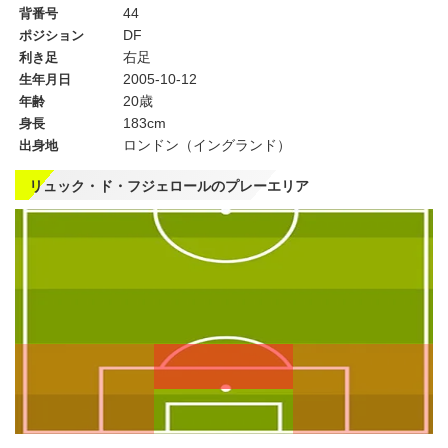
44
背番号
DF
ポジション
右足
利き足
2005-10-12
生年月日
20歳
年齢
183cm
身長
ロンドン（イングランド）
出身地
リュック・ド・フジェロールのプレーエリア
左
CF
右
WG
WG
左
CMF
右
MF
MF
DMF
左
CB
右
SB
SB
GK