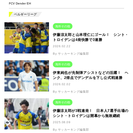
FCV Dender EH
ベルギーリーグ
海外その他
伊藤涼太郎と山本理仁にゴール！ シント・
トロイデンは4発快勝で3連勝
2026.02.22
By サッカーキング編集部
海外その他
伊東純也が先制弾アシストなどの活躍！ ヘ
ンク、2得点でデンデルを下し公式戦連勝
2026.02.02
By サッカーキング編集部
海外その他
伊藤涼太郎が3戦連発！ 日本人7選手出場の
シント・トロイデンは開幕から無敗継続
2025.08.09
By サッカーキング編集部