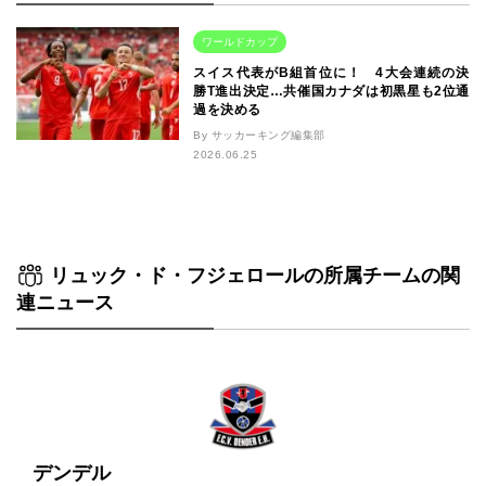
ワールドカップ
スイス代表がB組首位に！ 4大会連続の決
勝T進出決定…共催国カナダは初黒星も2位通
過を決める
By サッカーキング編集部
2026.06.25
リュック・ド・フジェロールの所属チームの関
連ニュース
デンデル