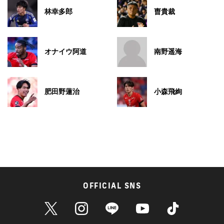
林幸多郎
曺貴裁
オナイウ阿道
南野遥海
肥田野蓮治
小森飛絢
OFFICIAL SNS