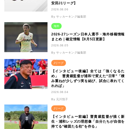
安田J1リーグ】
2026.08.06
By サッカーキング編集部
海外
2026-27シーズン日本人選手・海外移籍情報
まとめ｜確定情報【8月5日更新】
2026.08.05
By サッカーキング編集部
Jリーグ
【インタビュー後編】全ては「強くなるた
め」 曺貴裁監督が浦和で変えた“日常”「積
み重ねが少しずつ実を結び、試合に表れてく
れれば」
2026.08.04
By 元川悦子
Jリーグ
【インタビュー前編】曺貴裁監督が描く新
生・浦和レッズの理想像「自分たちが自信を
持てる“確固たる柱”を作る」