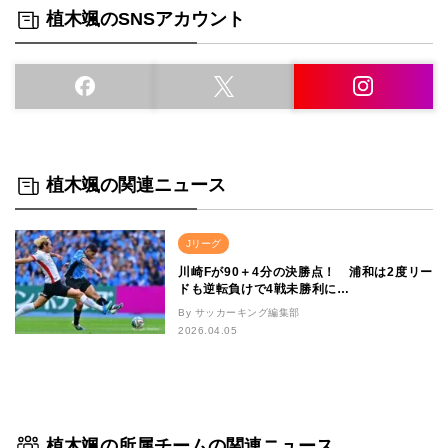
植木颯のSNSアカウント
植木颯の関連ニュース
Jリーグ
川崎Fが90＋4分の決勝点！ 浦和は2度リー
ドも逆転負けで4戦未勝利に…
By サッカーキング編集部
2026.04.05
植木颯の所属チームの関連ニュース