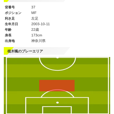
37
背番号
MF
ポジション
左足
利き足
2003-10-11
生年月日
22歳
年齢
173cm
身長
神奈川県
出身地
植木颯のプレーエリア
左
CF
右
WG
WG
左
CMF
右
MF
MF
DMF
左
CB
右
SB
SB
GK