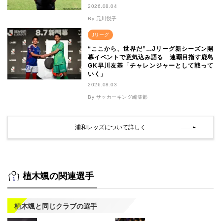
2026.08.04
By 元川悦子
Jリーグ
“ここから、世界だ”…Jリーグ新シーズン開
幕イベントで意気込み語る 連覇目指す鹿島
GK早川友基「チャレンジャーとして戦って
いく」
2026.08.03
By サッカーキング編集部
浦和レッズについて詳しく
植木颯の関連選手
植木颯と同じクラブの選手