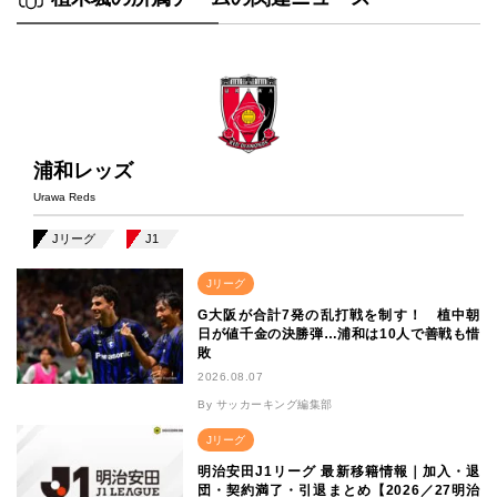
浦和レッズ
Urawa Reds
Jリーグ
J1
Jリーグ
G大阪が合計7発の乱打戦を制す！ 植中朝
日が値千金の決勝弾…浦和は10人で善戦も惜
敗
2026.08.07
By サッカーキング編集部
Jリーグ
明治安田J1リーグ 最新移籍情報｜加入・退
団・契約満了・引退まとめ【2026／27明治