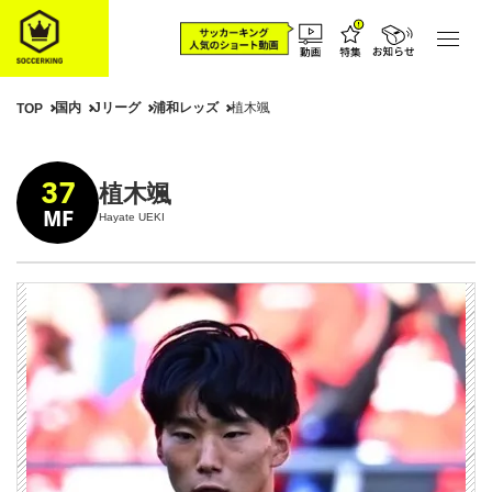
国内
Jリーグ
浦和レッズ
植木颯
TOP
37
植木颯
MF
Hayate UEKI