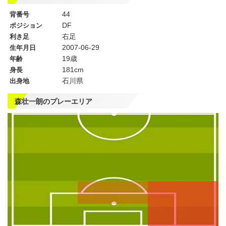
44
背番号
DF
ポジション
右足
利き足
2007-06-29
生年月日
19歳
年齢
181cm
身長
石川県
出身地
森壮一朗のプレーエリア
左
CF
右
WG
WG
左
CMF
右
MF
MF
DMF
左
CB
右
SB
SB
GK