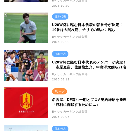
By サッカーキング編集部
2025.10.20
日本代表
U20W杯に臨む日本代表の背番号が決定！
10番は大関友翔、チリでの戦いに臨む
By サッカーキング編集部
2025.09.22
日本代表
U20W杯に臨む日本代表のメンバーが決定！
市原吏音、佐藤龍之介、中島洋太朗ら21名
By サッカーキング編集部
2025.09.12
Jリーグ
名古屋、DF森壮一朗とプロA契約締結を発表
「勝利に貢献するために…」
By サッカーキング編集部
2025.09.07
日本代表