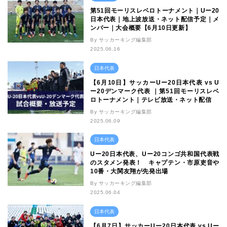
第51回モーリスレベロトーナメント｜Uー20
日本代表｜地上波放送・ネット配信予定｜メ
ンバー｜大会概要【6月10日更新】
By サッカーキング編集部
2025.06.16
日本代表
【6月10日】サッカーUー20日本代表 vs U
ー20デンマーク代表 ｜第51回モーリスレベ
ロトーナメント｜テレビ放送・ネット配信
By サッカーキング編集部
2025.06.09
日本代表
Uー20日本代表、Uー20コンゴ共和国代表戦
のスタメン発表！ キャプテン・市原吏音や
10番・大関友翔が先発出場
By サッカーキング編集部
2025.06.04
日本代表
【6月7日】サッカーUー20日本代表 vs Uー