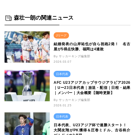
森壮一朗の関連ニュース
Jリーグ
結婚発表の山岸祐也が自ら祝砲2発！ 名古
屋が5得点快勝、福岡は4連敗
By サッカーキング編集部
2026.03.07
日本代表
AFC U23アジアカップサウジアラビア2026
｜Uー23日本代表｜放送・配信｜日程・結果
｜メンバー｜大会概要【随時更新】
By サッカーキング編集部
2026.01.25
日本代表
日本代表、U23アジア杯で連勝スタート！
大関友翔がPK獲得＆圧巻ミドル、古谷柊介