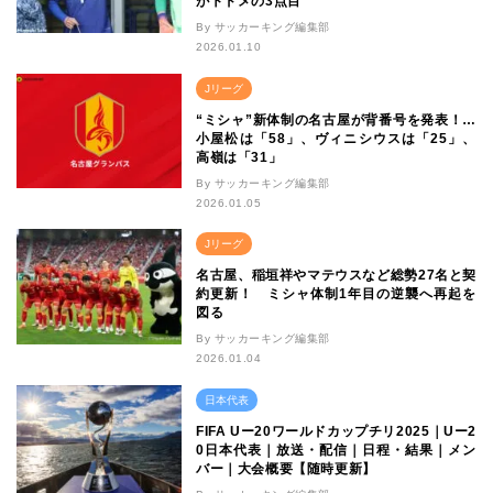
がトドメの3点目
By サッカーキング編集部
2026.01.10
Jリーグ
“ミシャ”新体制の名古屋が背番号を発表！…
小屋松は「58」、ヴィニシウスは「25」、
高嶺は「31」
By サッカーキング編集部
2026.01.05
Jリーグ
名古屋、稲垣祥やマテウスなど総勢27名と契
約更新！ ミシャ体制1年目の逆襲へ再起を
図る
By サッカーキング編集部
2026.01.04
日本代表
FIFA Uー20ワールドカップチリ2025｜Uー2
0日本代表｜放送・配信｜日程・結果｜メン
バー｜大会概要【随時更新】