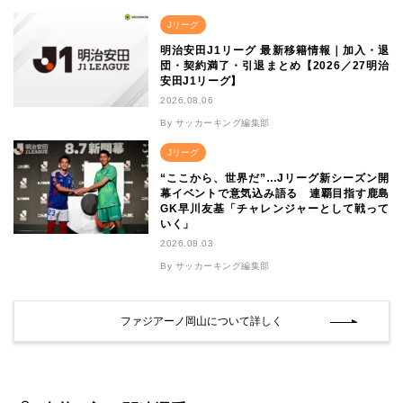
Jリーグ
明治安田J1リーグ 最新移籍情報｜加入・退
団・契約満了・引退まとめ【2026／27明治
安田J1リーグ】
2026.08.06
By サッカーキング編集部
Jリーグ
“ここから、世界だ”…Jリーグ新シーズン開
幕イベントで意気込み語る 連覇目指す鹿島
GK早川友基「チャレンジャーとして戦って
いく」
2026.08.03
By サッカーキング編集部
ファジアーノ岡山について詳しく