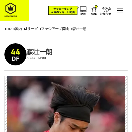
国内
Jリーグ
ファジアーノ岡山
森壮一朗
TOP
44
森壮一朗
DF
Soichiro MORI