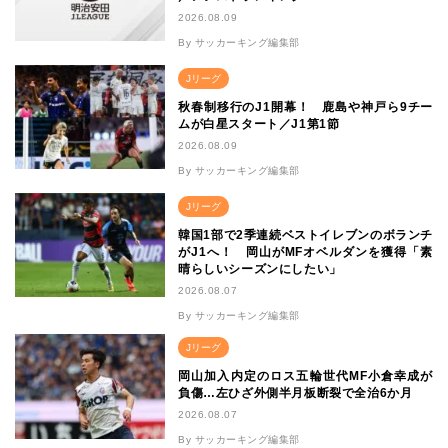
2026.08.09
By サッカーキング編集部
Jリーグ
秋春制移行のJ1開幕！ 鹿島や神戸ら9チー
ムが白星スタート／J1第1節
2026.08.09
By サッカーキング編集部
Jリーグ
韓国1部で2季連続ベストイレブンのボランチ
がJ1へ！ 岡山がMFオベルダンを獲得「素
晴らしいシーズンにしたい」
2026.08.07
By サッカーキング編集部
Jリーグ
岡山加入内定のロス五輪世代MF小倉幸成が
負傷…左ひざ外側半月板断裂で全治6か月
2026.08.07
By サッカーキング編集部