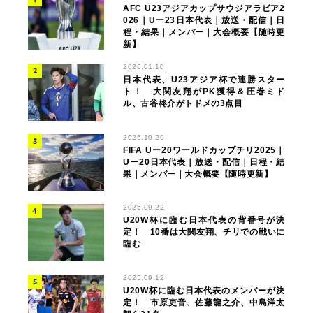
AFC U23アジアカップサウジアラビア2
026｜Uー23日本代表｜放送・配信｜日
程・結果｜メンバー｜大会概要【随時更
新】
2026.01.10
日本代表、U23アジア杯で連勝スター
ト！ 大関友翔がPK獲得＆圧巻ミド
ル、古谷柊介がトドメの3点目
2025.10.20
FIFA Uー20ワールドカップチリ2025｜
Uー20日本代表｜放送・配信｜日程・結
果｜メンバー｜大会概要【随時更新】
2025.09.22
U20W杯に臨む日本代表の背番号が決
定！ 10番は大関友翔、チリでの戦いに
臨む
2025.09.12
U20W杯に臨む日本代表のメンバーが決
定！ 市原吏音、佐藤龍之介、中島洋太