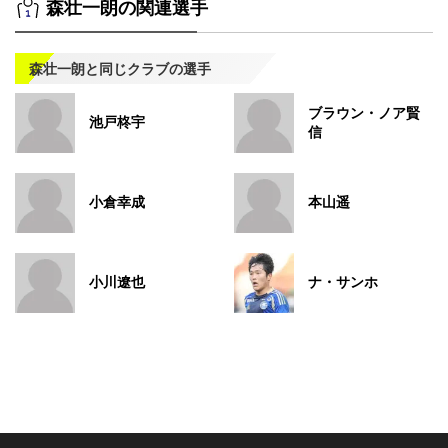
森壮一朗の関連選手
森壮一朗と同じクラブの選手
ブラウン・ノア賢
池戸柊宇
信
小倉幸成
本山遥
小川遼也
ナ・サンホ