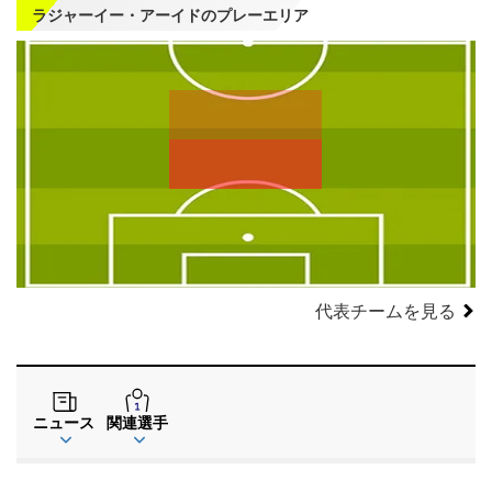
ラジャーイー・アーイドのプレーエリア
左
CF
右
WG
WG
左
CMF
右
MF
MF
DMF
左
CB
右
SB
SB
GK
代表チームを見る
ニュース
関連選手