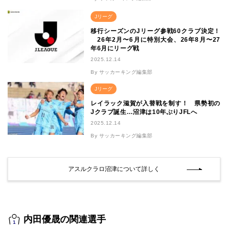
Jリーグ
移行シーズンのJリーグ参戦60クラブ決定！
26年2月〜6月に特別大会、26年8月〜27
年6月にリーグ戦
2025.12.14
By サッカーキング編集部
Jリーグ
レイラック滋賀が入替戦を制す！ 県勢初の
Jクラブ誕生…沼津は10年ぶりJFLへ
2025.12.14
By サッカーキング編集部
アスルクラロ沼津について詳しく
内田優晟の関連選手