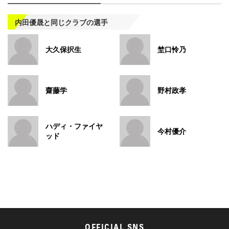
内田優晟と同じクラブの選手
大久保択生
埜口怜乃
齋藤学
野村政孝
ハディ・ファイヤ
今村優介
ッド
OFFICIAL SNS