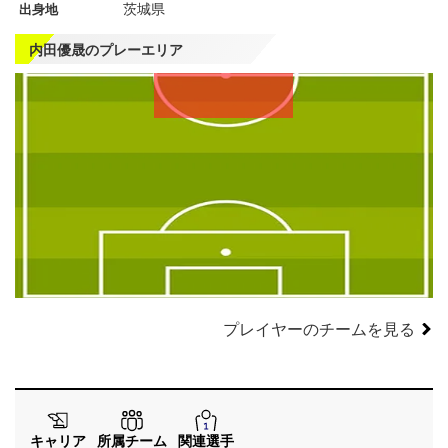
茨城県
出身地
内田優晟のプレーエリア
左
CF
右
WG
WG
左
CMF
右
MF
MF
DMF
左
CB
右
SB
SB
GK
プレイヤーのチームを見る
キャリア
所属チーム
関連選手