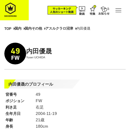
国内
国内その他
アスルクラロ沼津
内田優晟
TOP
49
内田優晟
FW
Yusei UCHIDA
内田優晟のプロフィール
49
背番号
FW
ポジション
右足
利き足
2004-11-19
生年月日
21歳
年齢
180cm
身長