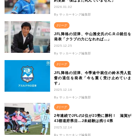
約更新「僕はまだ死んでいません」
2026.01.02
By サッカーキング編集部
Jリーグ
JFL降格の沼津、中山雅史氏のC.R.O就任を
発表「クラブの力になれれば…」
2025.12.25
By サッカーキング編集部
Jリーグ
JFL降格の沼津、今季途中就任の鈴木秀人監
督の退任を発表「今も重く受け止めていま
す」
2025.12.16
By サッカーキング編集部
Jリーグ
2年連続でJFLの2位がJ3勢に勝利！ 滋賀が
43都道府県目…J未経験は残り4県
2025.12.14
By サッカーキング編集部