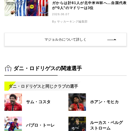
ガからは計81人が北中米W杯へ…自国代表
が“0人”のマドリーは3位
2026.06.07
By サッカーキング編集部
マジョルカについて詳しく
ダニ・ロドリゲスの関連選手
ダニ・ロドリゲスと同じクラブの選手
サム・コスタ
ホアン・モヒカ
ルーカス・ベルグ
パブロ・トーレ
ストローム