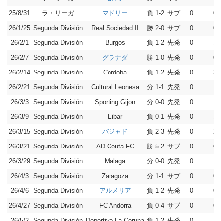
25/8/31
ラ・リーガ
負 1-2
サブ
0
0
マドリー
26/1/25
Segunda División
勝 2-0
サブ
0
0
Real Sociedad II
26/2/1
Segunda División
負 1-2
先発
0
1
Burgos
26/2/7
Segunda División
勝 1-0
先発
0
0
グラナダ
26/2/14
Segunda División
負 1-2
先発
0
3
Cordoba
26/2/21
Segunda División
分 1-1
先発
0
1
Cultural Leonesa
26/3/3
Segunda División
分 0-0
先発
0
1
Sporting Gijon
26/3/9
Segunda División
負 0-1
先発
0
1
Eibar
26/3/15
Segunda División
負 2-3
先発
0
2
バジャド
26/3/21
Segunda División
勝 5-2
サブ
0
0
AD Ceuta FC
26/3/29
Segunda División
分 0-0
先発
0
1
Malaga
26/4/3
Segunda División
分 1-1
サブ
0
0
Zaragoza
26/4/6
Segunda División
負 1-2
先発
0
0
アルメリア
26/4/27
Segunda División
負 0-4
サブ
0
0
FC Andorra
26/5/2
Segunda División
負 1-2
先発
0
1
Deportivo La Coruna