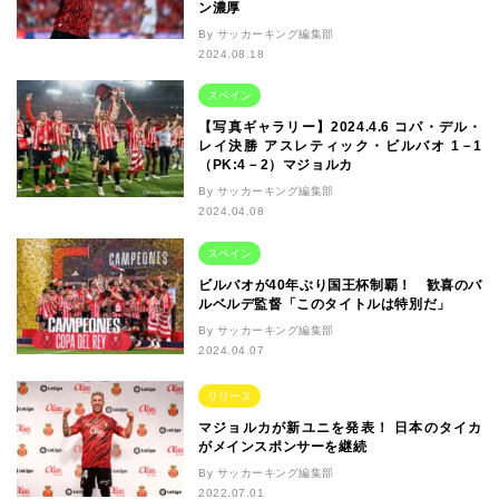
ン濃厚
By サッカーキング編集部
2024.08.18
スペイン
【写真ギャラリー】2024.4.6 コパ・デル・
レイ決勝 アスレティック・ビルバオ 1－1
（PK:4－2）マジョルカ
By サッカーキング編集部
2024.04.08
スペイン
ビルバオが40年ぶり国王杯制覇！ 歓喜のバ
ルベルデ監督「このタイトルは特別だ」
By サッカーキング編集部
2024.04.07
リリース
マジョルカが新ユニを発表！ 日本のタイカ
がメインスポンサーを継続
By サッカーキング編集部
2022.07.01