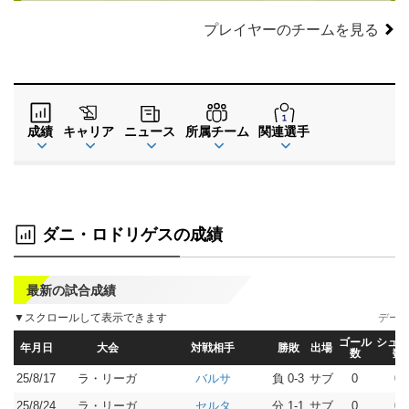
プレイヤーのチームを見る
成績
キャリア
ニュース
所属チーム
関連選手
ダニ・ロドリゲスの成績
最新の試合成績
▼スクロールして表示できます
データ
ゴール
シュー
年月日
大会
対戦相手
勝敗
出場
数
数
25/8/17
ラ・リーガ
負 0-3
サブ
0
0
バルサ
25/8/24
ラ・リーガ
分 1-1
サブ
0
0
セルタ