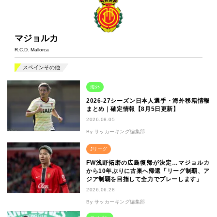
マジョルカ
R.C.D. Mallorca
スペインその他
海外
2026-27シーズン日本人選手・海外移籍情報
まとめ｜確定情報【8月5日更新】
2026.08.05
By サッカーキング編集部
Jリーグ
FW浅野拓磨の広島復帰が決定…マジョルカ
から10年ぶりに古巣へ帰還「リーグ制覇、ア
ジア制覇を目指して全力でプレーします」
2026.06.28
By サッカーキング編集部