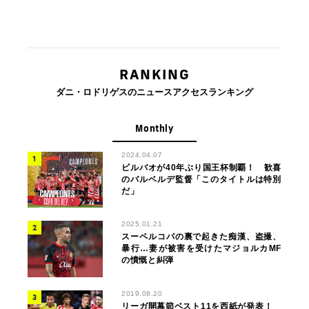
RANKING
ダニ・ロドリゲスのニュースアクセスランキング
Monthly
2024.04.07
ビルバオが40年ぶり国王杯制覇！ 歓喜
のバルベルデ監督「このタイトルは特別
だ」
2025.01.21
スーペルコパの裏で起きた痴漢、盗撮、
暴行…妻が被害を受けたマジョルカMF
の憤慨と糾弾
2019.08.20
リーガ開幕節ベスト11を西紙が発表！