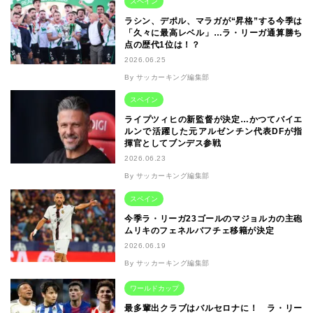
スペイン
ラシン、デポル、マラガが“昇格”する今季は
「久々に最高レベル」…ラ・リーガ通算勝ち
点の歴代1位は！？
2026.06.25
By サッカーキング編集部
スペイン
ライプツィヒの新監督が決定…かつてバイエ
ルンで活躍した元アルゼンチン代表DFが指
揮官としてブンデス参戦
2026.06.23
By サッカーキング編集部
スペイン
今季ラ・リーガ23ゴールのマジョルカの主砲
ムリキのフェネルバフチェ移籍が決定
2026.06.19
By サッカーキング編集部
ワールドカップ
最多輩出クラブはバルセロナに！ ラ・リー