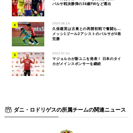
バルサ戦決勝弾の38歳FWなど選出
2020.06.14
久保建英は古巣との再開初戦で奮闘も…
メッシ1ゴール2アシストのバルサが4発
完勝
2022.07.01
マジョルカが新ユニを発表！ 日本のタイ
カがメインスポンサーを継続
ダニ・ロドリゲスの所属チームの関連ニュース