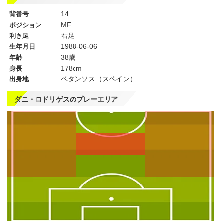
14
背番号
MF
ポジション
右足
利き足
1988-06-06
生年月日
38歳
年齢
178cm
身長
ベタンソス（スペイン）
出身地
ダニ・ロドリゲスのプレーエリア
左
CF
右
WG
WG
左
CMF
右
MF
MF
DMF
左
CB
右
SB
SB
GK