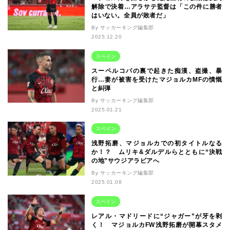
解除で決着…アラサテ監督は「この件に勝者
はいない。全員が敗者だ」
By サッカーキング編集部
2025.12.20
スペイン
スーペルコパの裏で起きた痴漢、盗撮、暴
行…妻が被害を受けたマジョルカMFの憤慨
と糾弾
By サッカーキング編集部
2025.01.21
スペイン
浅野拓磨、マジョルカでの初タイトルなる
か！？ ムリキ&ダルデルらとともに“決戦
の地”サウジアラビアへ
By サッカーキング編集部
2025.01.08
スペイン
レアル・マドリードに“ジャガー”が牙を剥
く！ マジョルカFW浅野拓磨が開幕スタメ