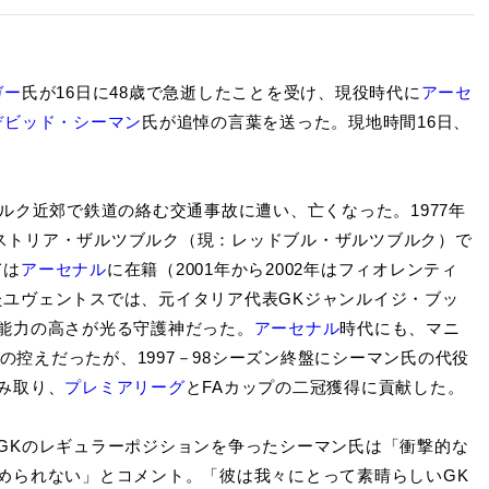
ガー
氏が16日に48歳で急逝したことを受け、現役時代に
アーセ
デビッド・シーマン
氏が追悼の言葉を送った。現地時間16日、
ク近郊で鉄道の絡む交通事故に遭い、亡くなった。1977年
アウストリア・ザルツブルク（現：レッドブル・ザルツブルク）で
ては
アーセナル
に在籍（2001年から2002年はフィオレンティ
したユヴェントスでは、元イタリア代表GKジャンルイジ・ブッ
能力の高さが光る守護神だった。
アーセナル
時代にも、マニ
氏の控えだったが、1997－98シーズン終盤にシーマン氏の代役
み取り、
プレミアリーグ
とFAカップの二冠獲得に貢献した。
GKのレギュラーポジションを争ったシーマン氏は「衝撃的な
められない」とコメント。「彼は我々にとって素晴らしいGK