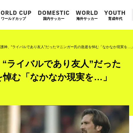
ORLD CUP
DOMESTIC
WORLD
YOUTH
ワールドカップ
国内サッカー
海外サッカー
育成年代
護神、“ライバルであり友人”だったマニンガー氏の急逝を悼む「なかなか現実を…
“ライバルであり友人”だった
を悼む「なかなか現実を…」