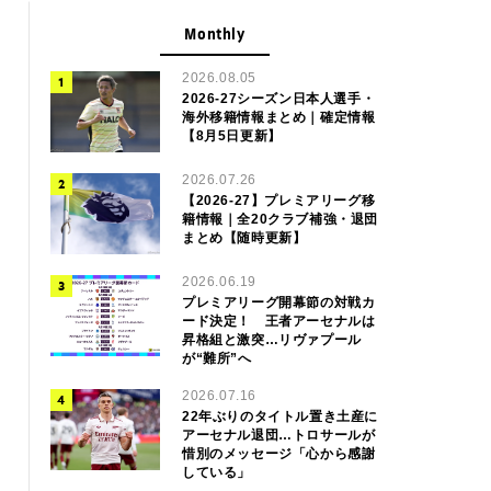
Monthly
2026.08.05
2026-27シーズン日本人選手・
海外移籍情報まとめ｜確定情報
【8月5日更新】
2026.07.26
【2026-27】プレミアリーグ移
籍情報｜全20クラブ補強・退団
まとめ【随時更新】
2026.06.19
プレミアリーグ開幕節の対戦カ
ード決定！ 王者アーセナルは
昇格組と激突…リヴァプール
が“難所”へ
2026.07.16
22年ぶりのタイトル置き土産に
アーセナル退団…トロサールが
惜別のメッセージ「心から感謝
している」