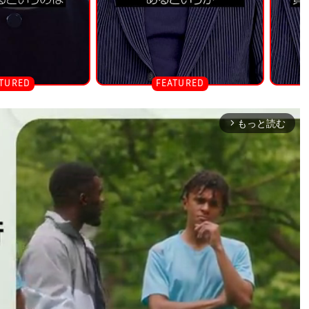
もっと読む
arrow_forward_ios