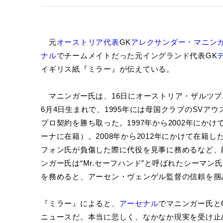
元
オーストリア代表
GK
アレクサンダー・マニン
ナル
でチームメイトだった元イングランド代表GK
イギリス紙『ミラー』が伝えている。
マニンガー氏は、16日にオーストリア・ザルツブル
6月4日生まれで、1995年には母国クラブのSV
プロ契約を勝ち取った。1997年から2002年にかけ
ーナに在籍）。2008年から2012年にかけて在籍
フォン氏が負傷した際に代役を見事に務めるなど、
ンガー氏は“Mr.セーフハンド”と呼ばれたシーマン
を務めると、アーセン・ヴェンゲル監督の信頼を掴
『ミラー』によると、
アーセナル
でマニンガー氏と
ニュースだ。本当に悲しく、なかなか現実を受け止