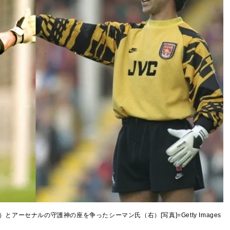
ーセナルの守護神の座を争ったシーマン氏（右）[写真]=Getty Images