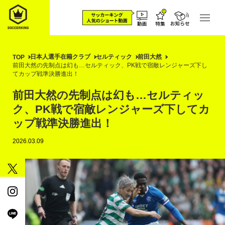
日本人選手在籍クラブ
セルティック
前田大然
TOP
前田大然の先制点は幻も…セルティック、PK戦で宿敵レンジャーズ下し
てカップ戦準決勝進出！
前田大然の先制点は幻も…セルティッ
ク、PK戦で宿敵レンジャーズ下してカ
ップ戦準決勝進出！
2026.03.09