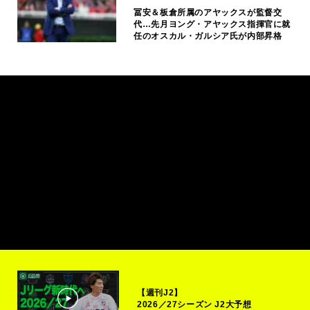
冨安＆板倉所属のアヤックスが監督交
代…先月ヨング・アヤックス指揮官に就
任のオスカル・ガルシア氏が内部昇格
【週刊J2】
2026／27シーズン J2大予想