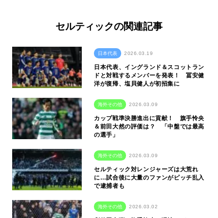
セルティックの関連記事
日本代表
2026.03.19
日本代表、イングランド＆スコットラン
ドと対戦するメンバーを発表！ 冨安健
洋が復帰、塩貝健人が初招集に
海外その他
2026.03.09
カップ戦準決勝進出に貢献！ 旗手怜央
＆前田大然の評価は？ 「中盤では最高
の選手」
海外その他
2026.03.09
セルティック対レンジャーズは大荒れ
に…試合後に大量のファンがピッチ乱入
で逮捕者も
海外その他
2026.03.02