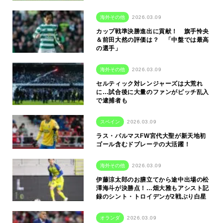
海外その他
2026.03.09
カップ戦準決勝進出に貢献！ 旗手怜央
＆前田大然の評価は？ 「中盤では最高
の選手」
海外その他
2026.03.09
セルティック対レンジャーズは大荒れ
に…試合後に大量のファンがピッチ乱入
で逮捕者も
スペイン
2026.03.09
ラス・パルマスFW宮代大聖が新天地初
ゴール含むドブレーテの大活躍！
海外その他
2026.03.09
伊藤涼太郎のお膳立てから途中出場の松
澤海斗が決勝点！…畑大雅もアシスト記
録のシント・トロイデンが2戦ぶり白星
オランダ
2026.03.09