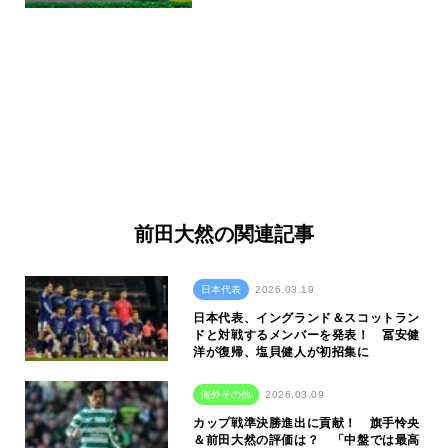
前田大然の関連記事
日本代表
2026.03.19
日本代表、イングランド＆スコットラン
ドと対戦するメンバーを発表！ 冨安健
洋が復帰、塩貝健人が初招集に
海外その他
2026.03.09
カップ戦準決勝進出に貢献！ 旗手怜央
＆前田大然の評価は？ 「中盤では最高