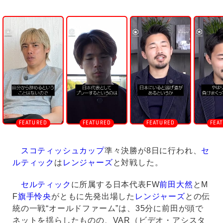
U
n
m
u
t
e
スコティッシュカップ
準々決勝が8日に行われ、
セ
ルティック
は
レンジャーズ
と対戦した。
セルティック
に所属する日本代表FW
前田大然
とM
F
旗手怜央
がともに先発出場した
レンジャーズ
との伝
統の一戦“オールドファーム”は、35分に前田が頭で
ネットを揺らしたものの、VAR（ビデオ・アシスタ