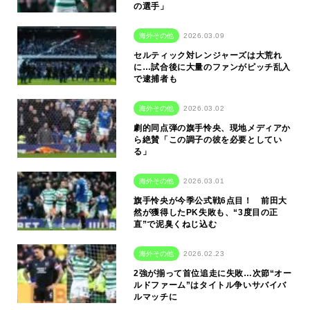
の選手」
海外その他
2026.03.09
セルティック対レンジャーズは大荒れ
に…試合後に大量のファンがピッチ乱入
で逮捕者も
海外その他
2026.03.02
劇的同点弾の旗手怜央、現地メディアか
ら絶賛「この調子の彼を必要としてい
る」
海外その他
2026.03.01
旗手怜央が今季公式戦6点目！ 前田大
然が獲得したPK失敗も、“3度目の正
直”で泥臭くねじ込む
海外その他
2026.02.23
2強が揃って首位追走に失敗…次節“オー
ルドファーム”はタイトル争いサバイバ
ルマッチに