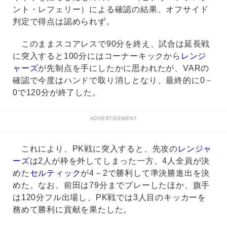
ント・レフェリー）による確認の結果、オフサイド
判定で得点は認められず。
このままスコアレスで90分を終え、試合は延長戦
に突入すると100分にはコーナーキックから
レンジ
ャーズ
が先制点を手にしたかに思われたが、VARの
確認で今度はハンドで取り消しとなり、最終的に0－
0で120分が終了した。
ADVERTISEMENT
これにより、PK戦に突入すると、先攻の
レンジャ
ーズ
は2人が枠を外してしまった一方、4人全員が決
めた
セルティック
が4－2で勝利して準決勝進出を決
めた。なお、前田は79分までプレーしたほか、旗手
は120分フル出場し、PK戦では3人目のキッカーを
務めて勝利に貢献を果たした。