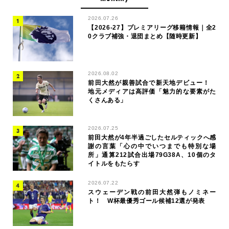
2026.07.26
【2026-27】プレミアリーグ移籍情報｜全2
0クラブ補強・退団まとめ【随時更新】
2026.08.02
前田大然が親善試合で新天地デビュー！
地元メディアは高評価「魅力的な要素がた
くさんある」
2026.07.25
前田大然が4年半過ごしたセルティックへ感
謝の言葉「心の中でいつまでも特別な場
所」通算212試合出場79G38A、10個のタ
イトルをもたらす
2026.07.22
スウェーデン戦の前田大然弾もノミネー
ト！ W杯最優秀ゴール候補12選が発表