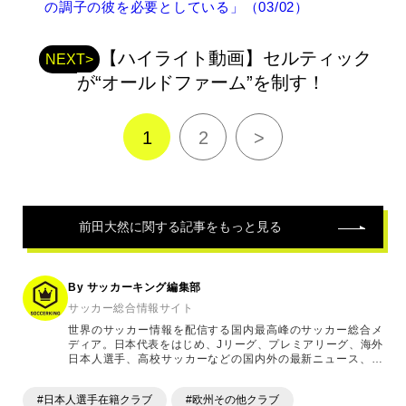
の調子の彼を必要としている」（03/02）
関
連
記
【ハイライト動画】セルティック
NEXT>
事
が“オールドファーム”を制す！
1
2
>
前田大然
に関する記事をもっと見る
By サッカーキング編集部
サッカー総合情報サイト
世界のサッカー情報を配信する国内最高峰のサッカー総合メ
ディア。日本代表をはじめ、Jリーグ、プレミアリーグ、海外
日本人選手、高校サッカーなどの国内外の最新ニュース、コ
ラム、選手インタビュー、試合結果速報、ゲーム、ショッピ
ングといったサッカーにまつわるあらゆる情報を提供してい
#日本人選手在籍クラブ
#欧州その他クラブ
ます。「X」「Instagram」「YouTube」「TikTok」など、