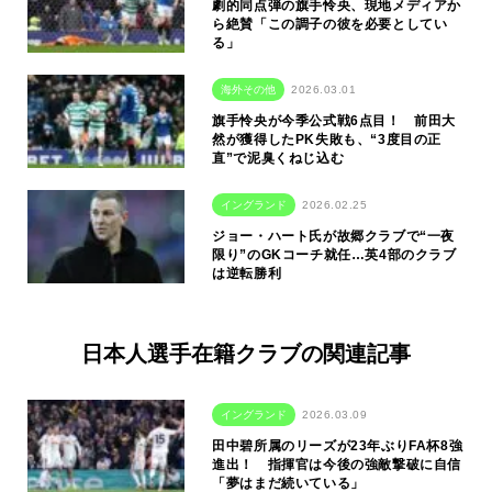
劇的同点弾の旗手怜央、現地メディアか
ら絶賛「この調子の彼を必要としてい
る」
海外その他
2026.03.01
旗手怜央が今季公式戦6点目！ 前田大
然が獲得したPK失敗も、“3度目の正
直”で泥臭くねじ込む
イングランド
2026.02.25
ジョー・ハート氏が故郷クラブで“一夜
限り”のGKコーチ就任…英4部のクラブ
は逆転勝利
日本人選手在籍クラブの関連記事
イングランド
2026.03.09
田中碧所属のリーズが23年ぶりFA杯8強
進出！ 指揮官は今後の強敵撃破に自信
「夢はまだ続いている」