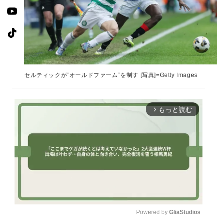
セルティックが“オールドファーム”を制す [写真]=Getty Images
もっと読む
arrow_forward_ios
Powered by 
GliaStudios