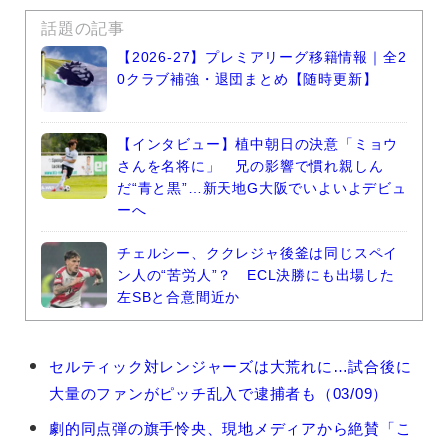
話題の記事
【2026-27】プレミアリーグ移籍情報｜全2
0クラブ補強・退団まとめ【随時更新】
【インタビュー】植中朝日の決意「ミョウ
さんを名将に」 兄の影響で慣れ親しん
だ“青と黒”…新天地G大阪でいよいよデビュ
ーへ
チェルシー、ククレジャ後釜は同じスペイ
ン人の“苦労人”？ ECL決勝にも出場した
左SBと合意間近か
前
セルティック対レンジャーズは大荒れに…試合後に
田
大量のファンがピッチ乱入で逮捕者も（03/09）
大
然
劇的同点弾の旗手怜央、現地メディアから絶賛「こ
の