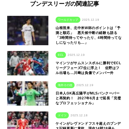
ブンデスリーガの関連記事
ワールドカップ
2025.12.19
山根視来、北中米W杯のポイントは「予
測と順応」 悪天候中断の経験も語る
「3時間待ってやったり、4時間待ってな
しになったりも…」
ECL
2025.12.19
マインツがサムスンスポルに勝利でECL
リーグフェーズ7位に浮上！ 佐野はフ
ル出場も…川﨑は負傷でメンバー外
海外その他
2025.12.19
日本人GK高丘陽平がMLSバンクーバー
と再契約！ 2027年6月まで延長「完璧
なプロフェッショナル」
ドイツ
2025.12.18
ケインがレヴァンドフスキ超えのブンデ
ス記録更新に意欲…現在14戦18発も