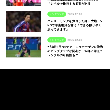
「レベルを維持する必要がある」
イングランド
2025.12.18
ハムストリングを負傷した鎌田大地、S
NSで早期復帰を誓う「できる限り早く
戻ってきます」
イングランド
2025.12.18
“去就注目”のテア・シュテーゲンに複数
のビッグクラブが関心か…W杯に備えて
レンタルの可能性も？