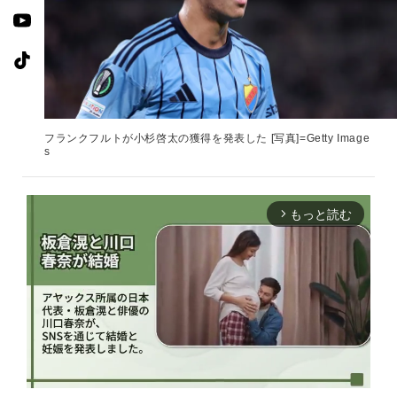
フランクフルトが小杉啓太の獲得を発表した [写真]=Getty Image
s
もっと読む
arrow_forward_ios