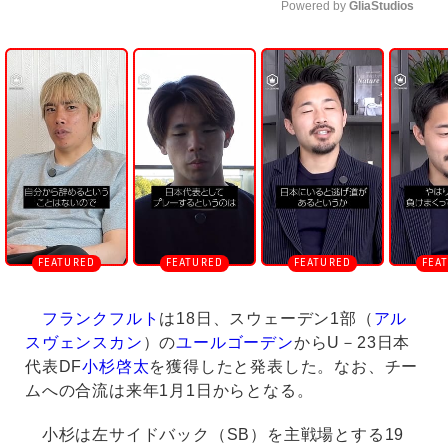
Powered by 
GliaStudios
U
n
m
u
t
e
フランクフルト
は18日、スウェーデン1部（
アル
スヴェンスカン
）の
ユールゴーデン
からU－23日本
代表DF
小杉啓太
を獲得したと発表した。なお、チー
ムへの合流は来年1月1日からとなる。
小杉は左サイドバック（SB）を主戦場とする19