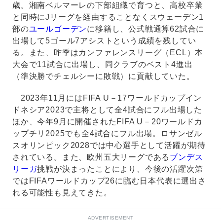
歳。湘南ベルマーレの下部組織で育つと、高校卒業
と同時にJリーグを経由することなくスウェーデン1
部の
ユールゴーデン
に移籍し、公式戦通算62試合に
出場して5ゴール7アシストという成績を残してい
る。また、昨季はカンファレンスリーグ（ECL）本
大会で11試合に出場し、同クラブのベスト4進出
（準決勝でチェルシーに敗戦）に貢献していた。
2023年11月にはFIFA U－17ワールドカップイン
ドネシア2023で主将として全4試合にフル出場した
ほか、今年9月に開催されたFIFA U－20ワールドカ
ップチリ2025でも全4試合にフル出場。ロサンゼル
スオリンピック2028では中心選手として活躍が期待
されている。また、欧州五大リーグである
ブンデス
リーガ
挑戦が決まったことにより、今後の活躍次第
ではFIFAワールドカップ26に臨む日本代表に選出さ
れる可能性も見えてきた。
ADVERTISEMENT