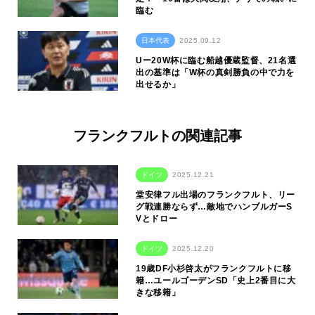
臨む
日本代表
2025.09.12
Uー20W杯に臨む船越優蔵監督、21名選
出の基準は「W杯の真剣勝負の中で力を
出せるか」
フランクフルトの関連記事
ドイツ
2025.12.21
堂安律フル出場のフランクフルト、リー
グ戦連勝ならず…敵地でハンブルガーS
Vとドロー
ドイツ
2025.12.20
19歳DF小杉啓太がフランクフルトに移
籍…ユールゴーデンSD「史上2番目に大
きな移籍」