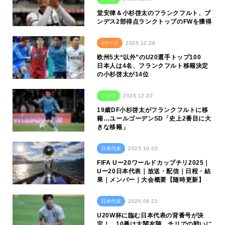
堂安律＆小杉啓太のフランクフルト、ブ
ンデス2部得点ランクトップのFWを獲得
Jリーグ
2025.12.28
欧州5大“以外”のU20選手トップ100
日本人は4名、フランクフルト移籍決定
の小杉啓太が14位
ドイツ
2025.12.20
19歳DF小杉啓太がフランクフルトに移
籍…ユールゴーデンSD「史上2番目に大
きな移籍」
日本代表
2025.10.20
FIFA Uー20ワールドカップチリ2025｜
Uー20日本代表｜放送・配信｜日程・結
果｜メンバー｜大会概要【随時更新】
日本代表
2025.09.22
U20W杯に臨む日本代表の背番号が決
定！ 10番は大関友翔、チリでの戦いに