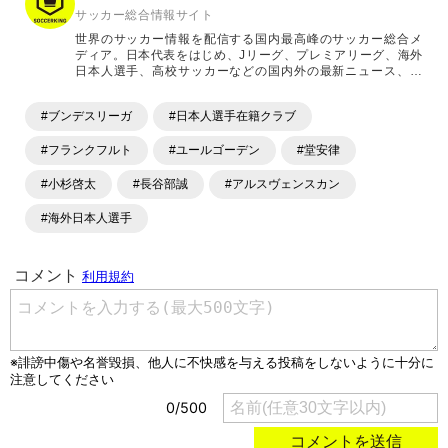
サッカー総合情報サイト
世界のサッカー情報を配信する国内最高峰のサッカー総合メ
ディア。日本代表をはじめ、Jリーグ、プレミアリーグ、海外
日本人選手、高校サッカーなどの国内外の最新ニュース、コ
ラム、選手インタビュー、試合結果速報、ゲーム、ショッピ
ングといったサッカーにまつわるあらゆる情報を提供してい
#ブンデスリーガ
#日本人選手在籍クラブ
ます。「X」「Instagram」「YouTube」「TikTok」など、
各種SNSサービスも充実したコンテンツを発信中。
#フランクフルト
#ユールゴーデン
#堂安律
#小杉啓太
#長谷部誠
#アルスヴェンスカン
#海外日本人選手