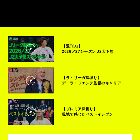
【週刊J2】
2026／27シーズン J2大予想
【ラ・リーガ深堀り】
デ・ラ・フエンテ監督のキャリア
【プレミア深堀り】
現地で感じたベストイレブン