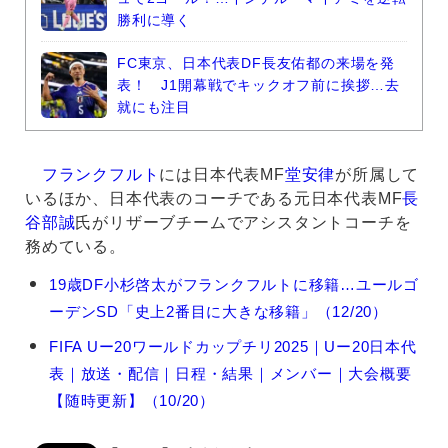
勝利に導く
FC東京、日本代表DF長友佑都の来場を発
表！ J1開幕戦でキックオフ前に挨拶…去
就にも注目
フランクフルト
には日本代表MF
堂安律
が所属して
いるほか、日本代表のコーチである元日本代表MF
長
谷部誠
氏がリザーブチームでアシスタントコーチを
務めている。
小
19歳DF小杉啓太がフランクフルトに移籍…ユールゴ
杉
ーデンSD「史上2番目に大きな移籍」（12/20）
啓
太
FIFA Uー20ワールドカップチリ2025｜Uー20日本代
の
表｜放送・配信｜日程・結果｜メンバー｜大会概要
関
連
【随時更新】（10/20）
記
事