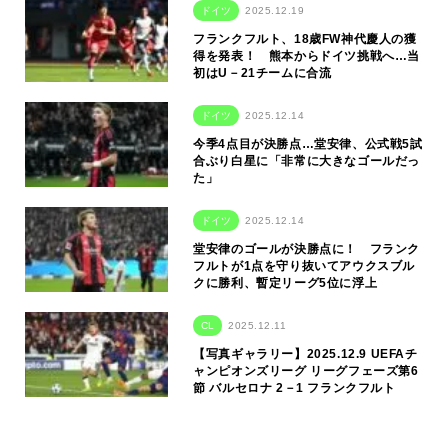
ドイツ
2025.12.19
フランクフルト、18歳FW神代慶人の獲
得を発表！ 熊本からドイツ挑戦へ…当
初はU－21チームに合流
ドイツ
2025.12.14
今季4点目が決勝点…堂安律、公式戦5試
合ぶり白星に「非常に大きなゴールだっ
た」
ドイツ
2025.12.14
堂安律のゴールが決勝点に！ フランク
フルトが1点を守り抜いてアウクスブル
クに勝利、暫定リーグ5位に浮上
CL
2025.12.11
【写真ギャラリー】2025.12.9 UEFAチ
ャンピオンズリーグ リーグフェーズ第6
節 バルセロナ 2－1 フランクフルト