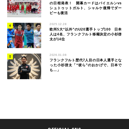
の日程発表！ 開幕カードはバイエルンvs
シュトゥットガルト、シャルケ復帰でダー
ビーも復活
2025.12.28
欧州5大“以外”のU20選手トップ100 日本
人は4名、フランクフルト移籍決定の小杉啓
太が14位
2026.01.08
フランクフルト歴代7人目の日本人選手とな
った小杉啓太「“彼ら”のおかげで、日本で
も…」