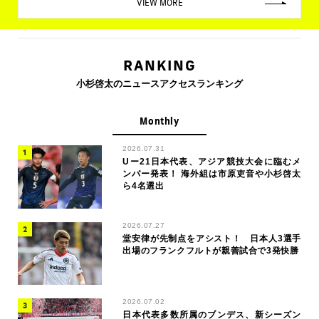
VIEW MORE
RANKING
小杉啓太のニュースアクセスランキング
Monthly
2026.07.31
Uー21日本代表、アジア競技大会に臨むメ
ンバー発表！ 海外組は市原吏音や小杉啓太
ら4名選出
2026.07.27
堂安律が先制点をアシスト！ 日本人3選手
出場のフランクフルトが親善試合で3発快勝
2026.07.02
日本代表多数所属のブンデス、新シーズン