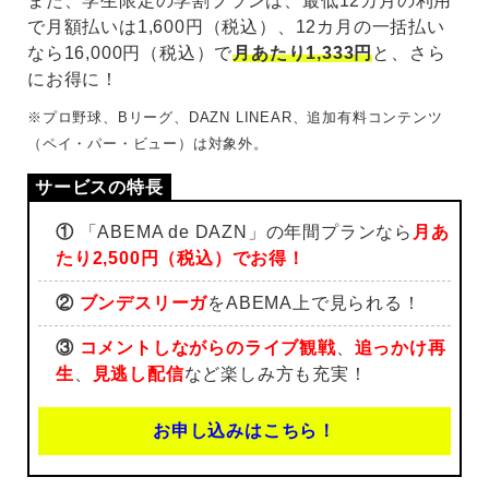
また、学生限定の学割プランは、最低12カ月の利用
で月額払いは1,600円（税込）、12カ月の一括払い
なら16,000円（税込）で
月あたり1,333円
と、さら
にお得に！
※プロ野球、Bリーグ、DAZN LINEAR、追加有料コンテンツ
（ペイ・パー・ビュー）は対象外。
①
「ABEMA de DAZN」の年間プランなら
月あ
たり2,500円（税込）でお得！
②
ブンデスリーガ
をABEMA上で見られる！
③
コメントしながらのライブ観戦
、
追っかけ再
生
、
見逃し配信
など楽しみ方も充実！
お申し込みはこちら！