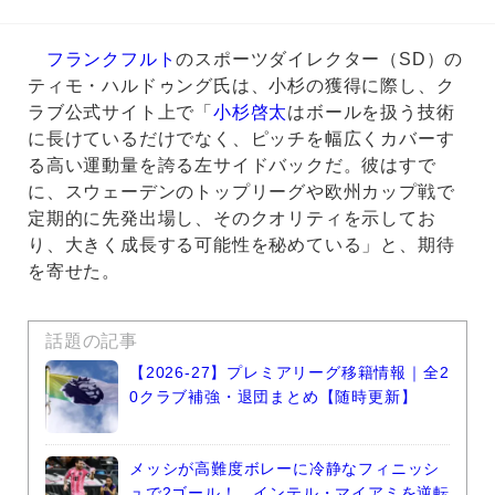
フランクフルト
のスポーツダイレクター（SD）の
ティモ・ハルドゥング氏は、小杉の獲得に際し、ク
ラブ公式サイト上で「
小杉啓太
はボールを扱う技術
に長けているだけでなく、ピッチを幅広くカバーす
る高い運動量を誇る左サイドバックだ。彼はすで
に、スウェーデンのトップリーグや欧州カップ戦で
定期的に先発出場し、そのクオリティを示してお
り、大きく成長する可能性を秘めている」と、期待
を寄せた。
話題の記事
【2026-27】プレミアリーグ移籍情報｜全2
0クラブ補強・退団まとめ【随時更新】
メッシが高難度ボレーに冷静なフィニッシ
ュで2ゴール！…インテル・マイアミを逆転