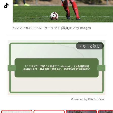
ベンフィカのアデル・ターラブト [写真]=Getty Images
もっと読む
arrow_forward_ios
Powered by 
GliaStudios
U