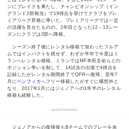
ンにブレイクを果たし、チャンピオンシップ（イン
グランド2部相当）で19得点を挙げてクラブをプレ
ミアリーグ昇格に導いた。プレミアリーグでは一定
の活躍を見せたものの、2年目となった12－13シー
ズンにクラブは2部へ降格。
シーズン終了後にレンタル移籍で加わったフルア
ムではインパクトを残せず、わずか半年で今度はミ
ランへレンタル移籍。ミランではMF本田圭佑らとの
ポジション争いを制して、14試合の出場で4得点を
記録したがレンタル期間終了でQPRへ復帰。翌年7
月に
ベンフィカ
へフリー移籍したがすぐに構想外と
なり、2017年1月にはジェノアへの1年半のレンタル
移籍も経験した。
ADVERTISEMENT
ジェノアからの復帰後もBチームでのプレーを余