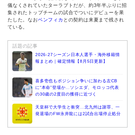
儀なくされていたターラブトだが、約3年半ぶりに招
集されたトップチームの試合でついにデビューを果
たした。なお
ベンフィカ
との契約は来夏まで残され
ている。
話題の記事
2026-27シーズン日本人選手・海外移籍情
報まとめ｜確定情報【8月5日更新】
喜多壱也もポジション争いに加わる左CB
に“本命”登場か…ソシエダ、モロッコ代表
の30歳の2度目の獲得に近づく
天皇杯で大学生と衝突…北九州は謝罪、一
発退場のFW永井龍には2試合出場停止処分