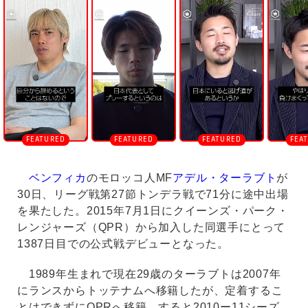
n
m
u
t
e
ベンフィカ
のモロッコ人MF
アデル・ターラブト
が
30日、リーグ戦第27節トンデラ戦で71分に途中出場
を果たした。2015年7月1日にクイーンズ・パーク・
レンジャーズ（QPR）から加入した同選手にとって
1387日目での公式戦デビューとなった。
1989年生まれで現在29歳のターラブトは2007年
にランスからトッテナムへ移籍したが、定着するこ
とはできずにQPRへ移籍。すると2010ー11シーズ