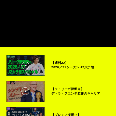
【週刊J2】
2026／27シーズン J2大予想
【ラ・リーガ深堀り】
デ・ラ・フエンテ監督のキャリア
【プレミア深堀り】