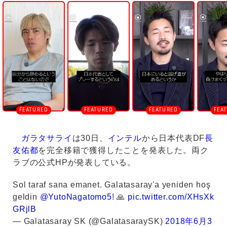
n
m
u
t
e
ガラタサライ
は30日、
インテル
から日本代表DF
長
友佑都
を完全移籍で獲得したことを発表した。両ク
ラブの公式HPが発表している。
Sol taraf sana emanet. Galatasaray'a yeniden hoş
geldin
@YutoNagatomo5
! 🙏
pic.twitter.com/XHsXk
GRjlB
— Galatasaray SK (@GalatasaraySK)
2018年6月3