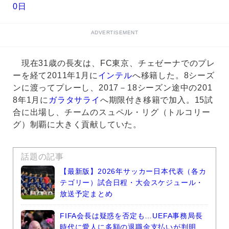
0日
ADVERTISEMENT
現在31歳の長友は、FC東京、チェゼーナでのプレ
ーを経て2011年1月に
インテル
へ移籍した。8シーズ
ンに渡ってプレーし、2017－18シーズン途中の201
8年1月に
ガラタサライ
へ期限付き移籍で加入。15試
合に出場し、チームのスュペル・リグ（トルコリー
グ）制覇に大きく貢献していた。
話題の記事
【最新版】2026年サッカー日本代表（各カ
テゴリー）試合日程・大会スケジュール・
放送予定まとめ
FIFA会長は疑惑を否定も…UEFA事務局長
時代に愛人に多額の退職金支払いが判明