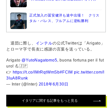
正式加入の冨安健洋も途中出場！ クリス
タル・パレス、フルアムに逆転勝利
退団に際し、
インテル
の公式Twitterは「Arigato」
とローマ字で長友に感謝の言葉を送っている。
Arigato
@YutoNagatomo5
, buona fortuna per il fut
uro! 💪🇯🇵️
👉
https://t.co/IMrRqtWmSb
#FCIM
pic.twitter.com/l
3IuA8Runk
— Inter (@Inter)
2018年6月30日
イタリア
に関する記事をもっと見る