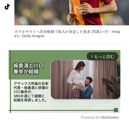
ガラタサライへ完全移籍で加入が決定した長友 [写真]＝VI－Imag
es／Getty Images
もっと読む
arrow_forward_ios
Powered by 
GliaStudios
U