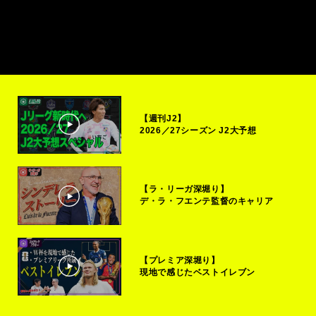
【週刊J2】
2026／27シーズン J2大予想
【ラ・リーガ深堀り】
デ・ラ・フエンテ監督のキャリア
【プレミア深堀り】
現地で感じたベストイレブン