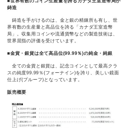
■世界有数のコイン⽣産量を誇るカナダ王室造幣局が
鋳造
鋳造を⼿がけるのは、⾦と銀の精錬所も有し、世
界有数の⽣産量と⾼品位を誇る「カナダ王室造幣
局」。収集⽤コインや流通貨幣などの製造技術は、
世界屈指の評価を受けています。
■⾦貨・銀貨は全て⾼品位(99.99％)の純⾦・純銀
全ての⾦貨と銀貨は、記念コインとして最⾼クラ
スの純度99.99％(フォーナイン)を誇り、美しい鏡⾯
仕上げ(プルーフ)となっています。
販売概要