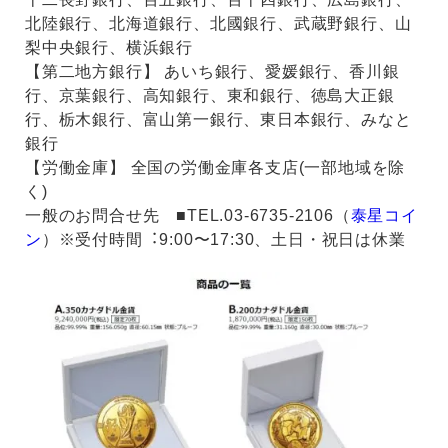
北陸銀⾏、北海道銀⾏、北國銀⾏、武蔵野銀⾏、⼭
梨中央銀⾏、横浜銀⾏
【第⼆地⽅銀⾏】 あいち銀⾏、愛媛銀⾏、⾹川銀
⾏、京葉銀⾏、⾼知銀⾏、東和銀⾏、徳島⼤正銀
⾏、栃⽊銀⾏、富⼭第⼀銀⾏、東⽇本銀⾏、みなと
銀⾏
【労働⾦庫】 全国の労働⾦庫各⽀店(⼀部地域を除
く)
⼀般のお問合せ先 ■TEL.03-6735-2106（
泰星コイ
ン
）※受付時間︓9:00〜17:30、⼟⽇・祝⽇は休業