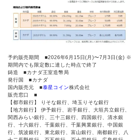
予約販売期間 ■2026年6⽉15⽇(⽉)〜7⽉3⽇(⾦) ※
期間内でも限定数に達した時点で終了
鋳造 ■カナダ王室造幣局
発⾏国 ■カナダ
国内販売元 ■
泰星コイン
株式会社
販売窓⼝ ■
【都市銀⾏】 りそな銀⾏、埼⽟りそな銀⾏
【地⽅銀⾏】 伊予銀⾏、岩⼿銀⾏、⼤垣共⽴銀⾏、
関⻄みらい銀⾏、三⼗三銀⾏、四国銀⾏、清⽔銀
⾏、⼗六銀⾏、千葉銀⾏、千葉興業銀⾏、中国銀
⾏、筑波銀⾏、東北銀⾏、富⼭銀⾏、南都銀⾏、⼋
⼗⼆⻑野銀⾏、百五銀⾏、百⼗四銀⾏、広島銀⾏、