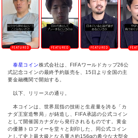
t
e
泰星コイン
株式会社は、FIFAワールドカップ26公
式記念コインの最終予約販売を、15⽇より全国の主
要⾦融機関で開始する。
以下、リリースの通り。
本コインは、世界屈指の技術と⽣産量を誇る「カ
ナダ王室造幣局」が鋳造し、FIFA承認の公式コイン
として開催国カナダから発⾏されるものです。⻩⾦
の優勝トロフィーを堂々と刻印した、同公式コイン
として史上最⼤級となる重さ約156gの希少な⼤型⾦