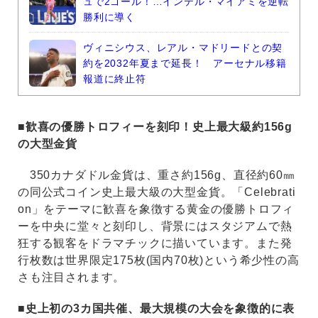
ュで2ゴール！…インテル・マイアミを逆転
勝利に導く
ヴィニシウス、レアル・マドリードとの契
約を2032年夏まで延長！ アーセナル移籍
報道に終止符
■歓喜の優勝トロフィーを刻印！史上最⼤級約156g
の⼤型⾦貨
350カナダドル⾦貨は、重さ約156g、直径約60㎜
の同公式コイン史上最⼤級の⼤型⾦貨。「Celebrati
on」をテーマに歓喜を象徴する⻩⾦の優勝トロフィ
ーを中央に堂々と刻印し、背景にはスタジアムで熱
狂する観客をドラマチックに描いています。また発
⾏枚数は世界限定175枚(国内70枚)という希少性の⾼
さも注⽬されます。
■史上初の3カ国共催、最⼤規模の⼤会を象徴的に表