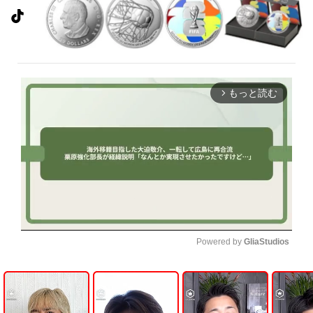
もっと読む
arrow_forward_ios
Powered by 
GliaStudios
U
n
m
u