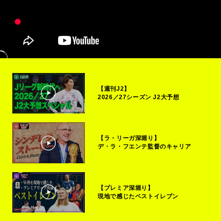
【週刊J2】
2026／27シーズン J2大予想
【ラ・リーガ深堀り】
デ・ラ・フエンテ監督のキャリア
【プレミア深堀り】
現地で感じたベストイレブン