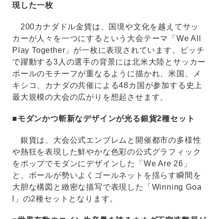
現した⼀枚
200カナダドル⾦貨は、国境や⽂化を越えてサッ
カーが⼈々を⼀つにするという⼤会テーマ「We All
Play Together」が⼀枚に表現されています。ピッチ
で躍動する3⼈の選⼿の背景には北⽶⼤陸とサッカー
ボールのモチーフが重なるように描かれ、⽶国、メ
キシコ、カナダの共催による48カ国が参加する史上
最⼤規模の⼤会の広がりを想起させます。
■モダンかつ斬新なデザインが光る銀貨2種セット
銀貨は、⼤会公式エンブレムと開催都市の多様性
や熱狂を表現した鮮やかな⾊彩の公式グラフィック
をポップでモダンにデザインした「We Are 26」
と、ボールが勢いよくゴールネットを揺らす瞬間を
⼤胆な構図と緻密な描写で表現した「Winning Goa
l」の2種セットとなります。