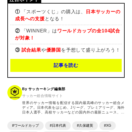
①
「スポーツくじ」の購入は、
日本サッカーの
成長への支援
となる！
②
「WINNER」は
ワールドカップの全104試合
が対象！
③
試合結果
や
優勝国
を予想して盛り上がろう！
記事を読む
By サッカーキング編集部
サッカー総合情報サイト
世界のサッカー情報を配信する国内最高峰のサッカー総合メ
ディア。日本代表をはじめ、Jリーグ、プレミアリーグ、海外
日本人選手、高校サッカーなどの国内外の最新ニュース、コ
ラム、選手インタビュー、試合結果速報、ゲーム、ショッピ
ングといったサッカーにまつわるあらゆる情報を提供してい
#ワールドカップ
#日本代表
#久保建英
#XG
ます。「X」「Instagram」「YouTube」「TikTok」など、
各種SNSサービスも充実したコンテンツを発信中。