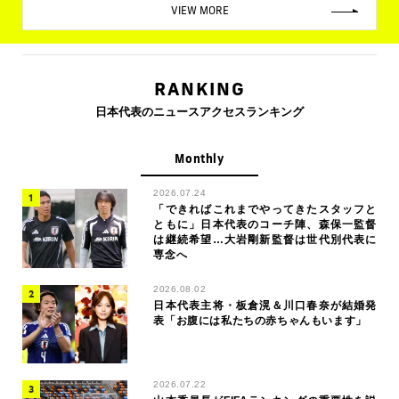
VIEW MORE
RANKING
日本代表のニュースアクセスランキング
Monthly
2026.07.24
「できればこれまでやってきたスタッフと
ともに」日本代表のコーチ陣、森保一監督
は継続希望…大岩剛新監督は世代別代表に
専念へ
2026.08.02
日本代表主将・板倉滉＆川口春奈が結婚発
表「お腹には私たちの赤ちゃんもいます」
2026.07.22