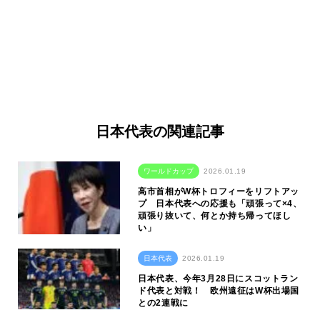
日本代表の関連記事
ワールドカップ
2026.01.19
高市首相がW杯トロフィーをリフトアッ
プ 日本代表への応援も「頑張って×4、
頑張り抜いて、何とか持ち帰ってほし
い」
日本代表
2026.01.19
日本代表、今年3月28日にスコットラン
ド代表と対戦！ 欧州遠征はW杯出場国
との2連戦に