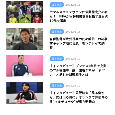
日本代表
2026.01.19
ヤマルやエステヴァンに佐藤龍之介の名
も！ FIFAがW杯初出場を目指す注目の
10代を選出
日本代表
2026.01.16
森保監督が欧州視察のため離日 W杯事
前キャンプ地に言及「モンテレイで調
整」
日本代表
2026.01.13
【インタビュー】ブンデス1年目で充実
のフル稼働中 藤田譲瑠チマが「ヤバ
い」と感じた対戦相手とは
日本代表
2026.01.13
【インタビュー】佐野航大「見る側か
ら、次は出る側に」オランダで評価高め
る“マルチロール”が狙う夢舞台