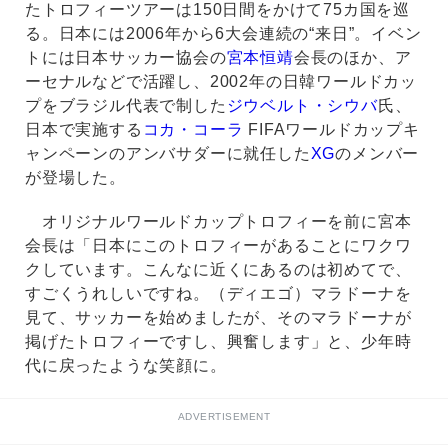
たトロフィーツアーは150日間をかけて75カ国を巡
る。日本には2006年から6大会連続の“来日”。イベン
トには日本サッカー協会の
宮本恒靖
会長のほか、ア
ーセナルなどで活躍し、2002年の日韓ワールドカッ
プをブラジル代表で制した
ジウベルト・シウバ
氏、
日本で実施する
コカ・コーラ
FIFAワールドカップキ
ャンペーンのアンバサダーに就任した
XG
のメンバー
が登場した。
オリジナルワールドカップトロフィーを前に宮本
会長は「日本にこのトロフィーがあることにワクワ
クしています。こんなに近くにあるのは初めてで、
すごくうれしいですね。（ディエゴ）マラドーナを
見て、サッカーを始めましたが、そのマラドーナが
掲げたトロフィーですし、興奮します」と、少年時
代に戻ったような笑顔に。
ADVERTISEMENT