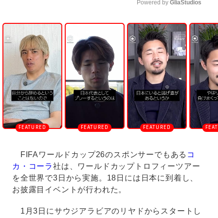
Powered by 
GliaStudios
U
n
m
u
t
e
FIFAワールドカップ26のスポンサーでもある
コ
カ・コーラ
社は、ワールドカップトロフィーツアー
を全世界で3日から実施。18日には日本に到着し、
お披露目イベントが行われた。
1月3日にサウジアラビアのリヤドからスタートし