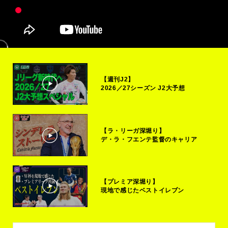
【週刊J2】
2026／27シーズン J2大予想
【ラ・リーガ深堀り】
デ・ラ・フエンテ監督のキャリア
【プレミア深堀り】
現地で感じたベストイレブン