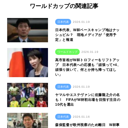
ワールドカップの関連記事
日本代表
2026.01.19
日本代表、W杯ベースキャンプ地はナッ
シュビル？ 現地メディアが「使用予
定」と報道
ワールドカップ
2026.01.19
高市首相がW杯トロフィーをリフトアッ
プ 日本代表への応援も「頑張って×4、
頑張り抜いて、何とか持ち帰ってほし
い」
日本代表
2026.01.19
ヤマルやエステヴァンに佐藤龍之介の名
も！ FIFAがW杯初出場を目指す注目の
10代を選出
日本代表
2026.01.16
森保監督が欧州視察のため離日 W杯事