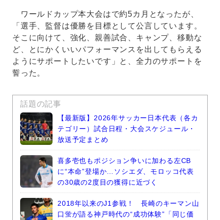
ワールドカップ本大会はで約5カ月となったが、
「選手、監督は優勝を目標として公言しています。
そこに向けて、強化、親善試合、キャンプ、移動な
ど、とにかくいいパフォーマンスを出してもらえる
ようにサポートしたいです」と、全力のサポートを
誓った。
話題の記事
【最新版】2026年サッカー日本代表（各カ
テゴリー）試合日程・大会スケジュール・
放送予定まとめ
喜多壱也もポジション争いに加わる左CB
に“本命”登場か…ソシエダ、モロッコ代表
の30歳の2度目の獲得に近づく
2018年以来のJ1参戦！ 長崎のキーマン山
口蛍が語る神戸時代の“成功体験”「同じ価