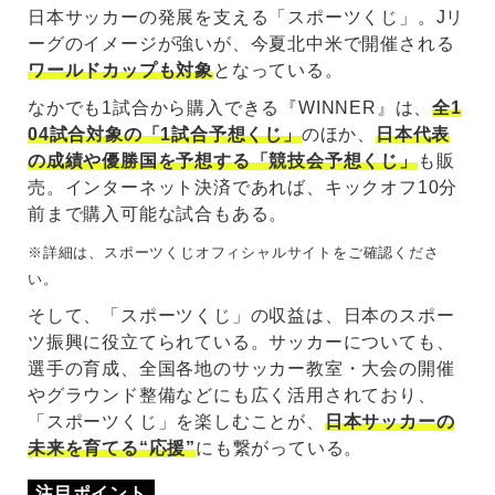
日本サッカーの発展を支える「スポーツくじ」。Jリ
ーグのイメージが強いが、今夏北中米で開催される
ワールドカップも対象
となっている。
なかでも1試合から購入できる『WINNER』は、
全1
04試合対象の「1試合予想くじ」
のほか、
日本代表
の成績や優勝国を予想する「競技会予想くじ」
も販
売。インターネット決済であれば、キックオフ10分
前まで購入可能な試合もある。
※詳細は、スポーツくじオフィシャルサイトをご確認くださ
い。
そして、「スポーツくじ」の収益は、日本のスポー
ツ振興に役立てられている。サッカーについても、
選手の育成、全国各地のサッカー教室・大会の開催
やグラウンド整備などにも広く活用されており、
「スポーツくじ」を楽しむことが、
日本サッカーの
未来を育てる“応援”
にも繋がっている。