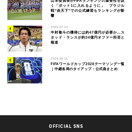
山本委員長がFIFAランキングの重要性を説
く「ポット1に入れるように」 ブラジル
戦“炎天下”での公式練習もランキングが影
響
2026.07.25
中村敬斗の獲得には約47億円が必要か…ス
タッド・ランスが約34億円オファー拒否と
報道
2026.06.11
FIFAワールドカップ2026テーマソング一覧
｜中継各局のタイアップ・公式曲まとめ
OFFICIAL SNS