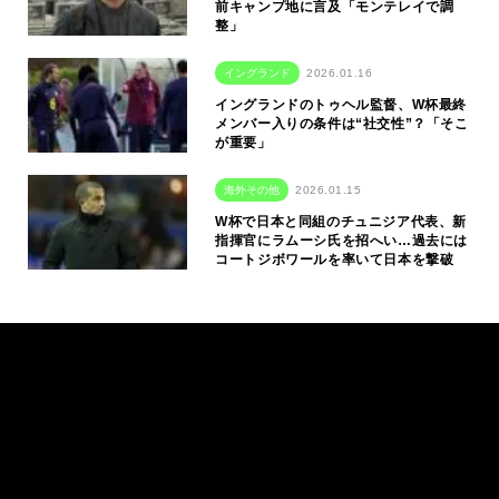
前キャンプ地に言及「モンテレイで調
整」
イングランド
2026.01.16
イングランドのトゥヘル監督、W杯最終
メンバー入りの条件は“社交性”？「そこ
が重要」
海外その他
2026.01.15
W杯で日本と同組のチュニジア代表、新
指揮官にラムーシ氏を招へい…過去には
コートジボワールを率いて日本を撃破