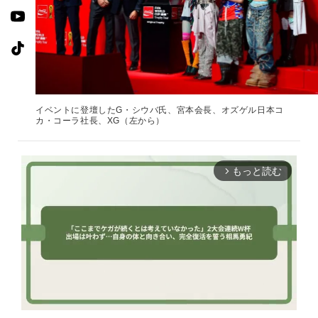
イベントに登壇したG・シウバ氏、宮本会長、オズゲル日本コ
カ・コーラ社長、XG（左から）
もっと読む
arrow_forward_ios