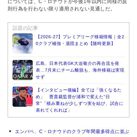
については、C・ロナウドが今後1年以内に同様の反
則行為を行わない限り適用されない見通しだ。
話題の記事
【2026-27】プレミアリーグ移籍情報｜全2
0クラブ補強・退団まとめ【随時更新】
広島、日本代表GK大迫敬介の再合流を発
表…7月末にチーム離脱も、海外移籍は実現
せず
【インタビュー後編】全ては「強くなるた
め」 曺貴裁監督が浦和で変えた“日
常”「積み重ねが少しずつ実を結び、試合に
表れてくれれば」
ク
エンバペ、C・ロナウドのクラブ年間最多得点に並ぶ
リ