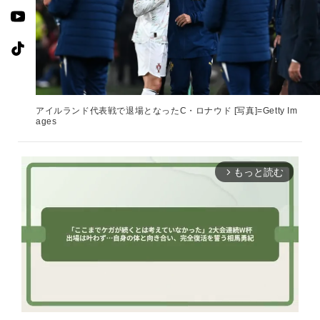
アイルランド代表戦で退場となったC・ロナウド [写真]=Getty Im
ages
もっと読む
arrow_forward_ios