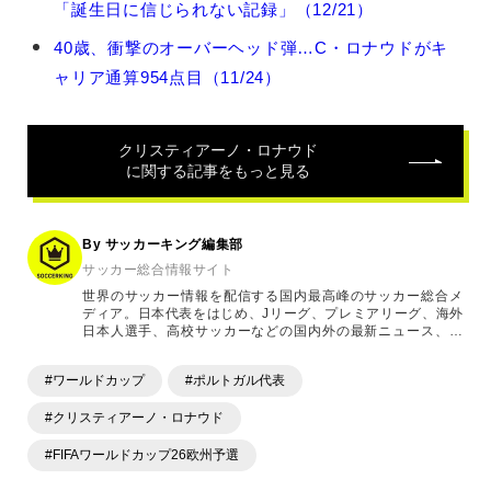
「誕生日に信じられない記録」（12/21）
ス
テ
40歳、衝撃のオーバーヘッド弾…C・ロナウドがキ
ィ
ャリア通算954点目（11/24）
ア
ー
ノ・
ロ
クリスティアーノ・ロナウド
ナ
に関する記事をもっと見る
ウ
ド
の
By サッカーキング編集部
関
サッカー総合情報サイト
連
世界のサッカー情報を配信する国内最高峰のサッカー総合メ
記
ディア。日本代表をはじめ、Jリーグ、プレミアリーグ、海外
事
日本人選手、高校サッカーなどの国内外の最新ニュース、コ
ラム、選手インタビュー、試合結果速報、ゲーム、ショッピ
ングといったサッカーにまつわるあらゆる情報を提供してい
#ワールドカップ
#ポルトガル代表
ます。「X」「Instagram」「YouTube」「TikTok」など、
各種SNSサービスも充実したコンテンツを発信中。
#クリスティアーノ・ロナウド
#FIFAワールドカップ26欧州予選