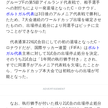
グループFの第5節アイルランド代表戦で、相手選手
への肘打ちにより一発退場となったC・ロナウド。
ポルトガル代表
は3日後のアルメニア代表戦で勝利し
たため、7大会連続のワールドカップ出場を確定させ
たものの、出場停止処分により同選手はピッチに立
つことができなかった
代表通算226試合目にしての初の退場となったC・
ロナウドだが、国際サッカー連盟（FIFA）は
ポルト
ガル代表
主将に対して3試合の出場停止処分を決定。
そのうち2試合は「1年間の執行猶予付き」とされ、
すでに同選手がアルメニア代表戦を欠場したことか
ら、ワールドカップ本大会では初戦からの出場が可
能となった。
ADVERTISEMENT
なお、執行猶予が付いた残り2試合の出場停止処分