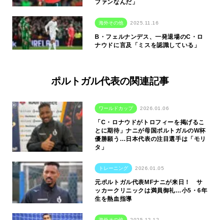
ファンなんだ」
海外その他
2025.11.16
B・フェルナンデス、一発退場のC・ロ
ナウドに言及「ミスを認識している」
ポルトガル代表の関連記事
ワールドカップ
2026.01.06
「C・ロナウドがトロフィーを掲げるこ
とに期待」ナニが母国ポルトガルのW杯
優勝願う…日本代表の注目選手は「モリ
タ」
トレーニング
2026.01.05
元ポルトガル代表MFナニが来日！ サ
ッカークリニックは満員御礼…小5・6年
生を熱血指導
海外その他
2025.12.12