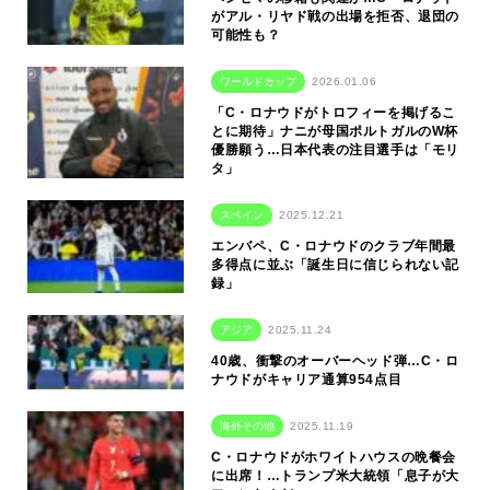
がアル・リヤド戦の出場を拒否、退団の
可能性も？
ワールドカップ
2026.01.06
「C・ロナウドがトロフィーを掲げるこ
とに期待」ナニが母国ポルトガルのW杯
優勝願う…日本代表の注目選手は「モリ
タ」
スペイン
2025.12.21
エンバペ、C・ロナウドのクラブ年間最
多得点に並ぶ「誕生日に信じられない記
録」
アジア
2025.11.24
40歳、衝撃のオーバーヘッド弾…C・ロ
ナウドがキャリア通算954点目
海外その他
2025.11.19
C・ロナウドがホワイトハウスの晩餐会
に出席！…トランプ米大統領「息子が大