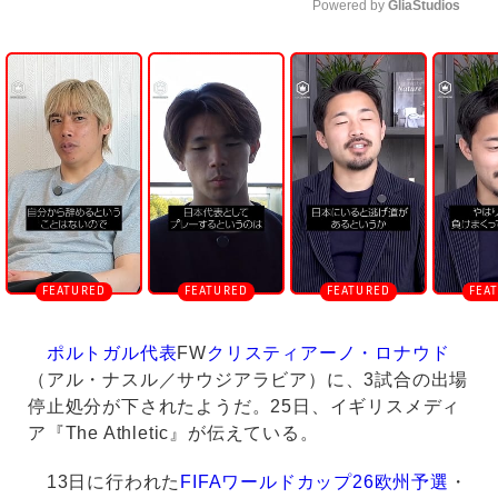
Powered by 
GliaStudios
U
n
m
u
t
e
ポルトガル代表
FW
クリスティアーノ・ロナウド
（アル・ナスル／サウジアラビア）に、3試合の出場
停止処分が下されたようだ。25日、イギリスメディ
ア『The Athletic』が伝えている。
13日に行われた
FIFAワールドカップ26欧州予選
・