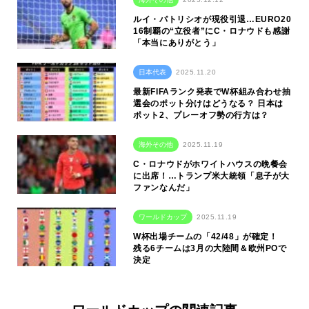
ルイ・パトリシオが現役引退…EURO20
16制覇の“立役者”にC・ロナウドも感謝
「本当にありがとう」
日本代表
2025.11.20
最新FIFAランク発表でW杯組み合わせ抽
選会のポット分けはどうなる？ 日本は
ポット2、プレーオフ勢の行方は？
海外その他
2025.11.19
C・ロナウドがホワイトハウスの晩餐会
に出席！…トランプ米大統領「息子が大
ファンなんだ」
ワールドカップ
2025.11.19
W杯出場チームの「42/48」が確定！
残る6チームは3月の大陸間＆欧州POで
決定