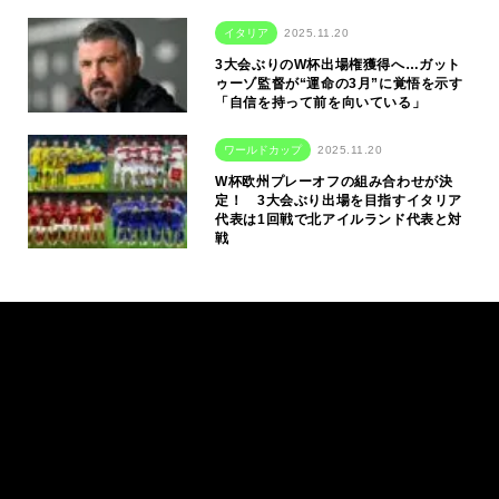
イタリア
2025.11.20
3大会ぶりのW杯出場権獲得へ…ガット
ゥーゾ監督が“運命の3月”に覚悟を示す
「自信を持って前を向いている」
ワールドカップ
2025.11.20
W杯欧州プレーオフの組み合わせが決
定！ 3大会ぶり出場を目指すイタリア
代表は1回戦で北アイルランド代表と対
戦