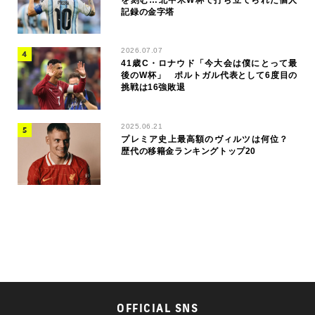
を刻む…北中米W杯で打ち立てられた個人
記録の金字塔
2026.07.07
41歳C・ロナウド「今大会は僕にとって最
後のW杯」 ポルトガル代表として6度目の
挑戦は16強敗退
2025.06.21
プレミア史上最高額のヴィルツは何位？
歴代の移籍金ランキングトップ20
OFFICIAL SNS