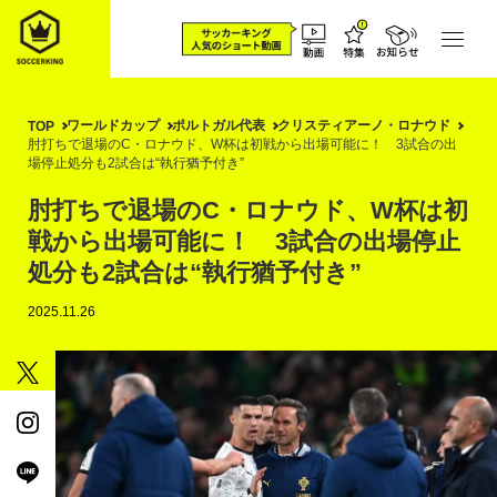
ワールドカップ
ポルトガル代表
クリスティアーノ・ロナウド
TOP
肘打ちで退場のC・ロナウド、W杯は初戦から出場可能に！ 3試合の出
場停止処分も2試合は“執行猶予付き”
肘打ちで退場のC・ロナウド、W杯は初
戦から出場可能に！ 3試合の出場停止
処分も2試合は“執行猶予付き”
2025.11.26