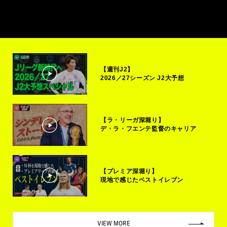
【週刊J2】
2026／27シーズン J2大予想
【ラ・リーガ深堀り】
デ・ラ・フエンテ監督のキャリア
【プレミア深堀り】
現地で感じたベストイレブン
VIEW MORE