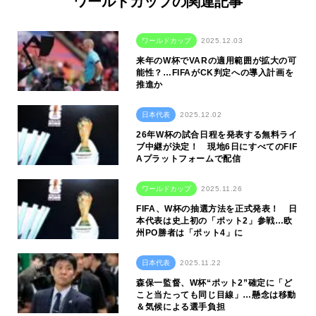
ワールドカップの関連記事
ワールドカップ
2025.12.03
来年のW杯でVARの適用範囲が拡大の可
能性？…FIFAがCK判定への導入計画を
推進か
日本代表
2025.12.02
26年W杯の試合日程を発表する無料ライ
ブ中継が決定！ 現地6日にすべてのFIF
Aプラットフォームで配信
ワールドカップ
2025.11.26
FIFA、W杯の抽選方法を正式発表！ 日
本代表は史上初の「ポット2」参戦…欧
州PO勝者は「ポット4」に
日本代表
2025.11.22
森保一監督、W杯“ポット2”確定に「ど
こと当たっても同じ目線」…懸念は移動
＆気候による選手負担