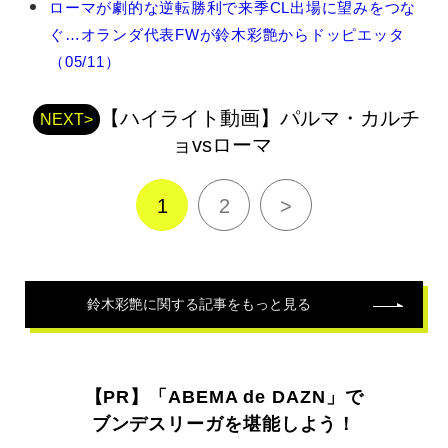
ローマが劇的な逆転勝利で来季CL出場に望みをつな
関
連
ぐ…オランダ代表FWが鈴木彩艶からドッピエッタ
記
（05/11）
事
【ハイライト動画】パルマ・カルチ
NEXT>
ョvsローマ
1
2
>
鈴木彩艶
に関する記事をもっと見る
【PR】「ABEMA de DAZN」で
ブンデスリーガを堪能しよう！