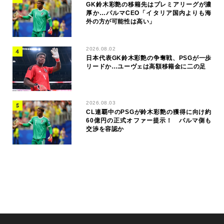
GK鈴木彩艶の移籍先はプレミアリーグが濃
厚か…パルマCEO「イタリア国内よりも海
外の方が可能性は高い」
2026.08.02
日本代表GK鈴木彩艶の争奪戦、PSGが一歩
リードか…ユーヴェは高額移籍金に二の足
2026.08.03
CL連覇中のPSGが鈴木彩艶の獲得に向け約
60億円の正式オファー提示！ パルマ側も
交渉を容認か