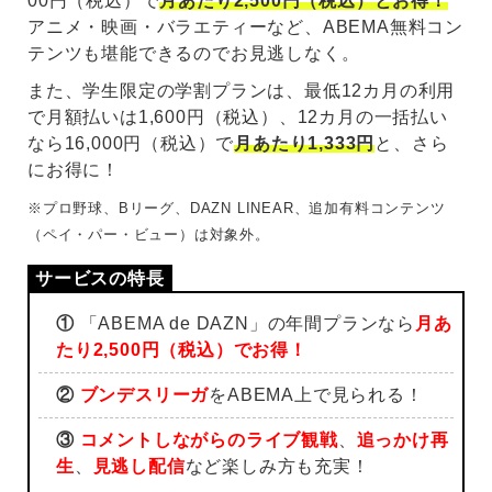
00円（税込）で
月あたり2,500円（税込）とお得！
アニメ・映画・バラエティーなど、ABEMA無料コン
テンツも堪能できるのでお見逃しなく。
また、学生限定の学割プランは、最低12カ月の利用
で月額払いは1,600円（税込）、12カ月の一括払い
なら16,000円（税込）で
月あたり1,333円
と、さら
にお得に！
※プロ野球、Bリーグ、DAZN LINEAR、追加有料コンテンツ
（ペイ・パー・ビュー）は対象外。
①
「ABEMA de DAZN」の年間プランなら
月あ
たり2,500円（税込）でお得！
②
ブンデスリーガ
をABEMA上で見られる！
③
コメントしながらのライブ観戦
、
追っかけ再
生
、
見逃し配信
など楽しみ方も充実！