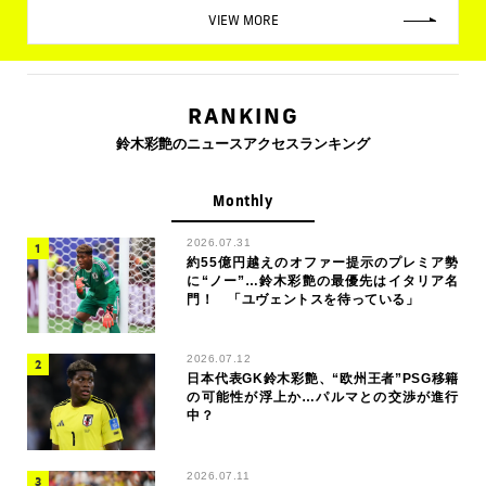
VIEW MORE
RANKING
鈴木彩艶のニュースアクセスランキング
Monthly
2026.07.31
約55億円越えのオファー提示のプレミア勢
に“ノー”…鈴木彩艶の最優先はイタリア名
門！ 「ユヴェントスを待っている」
2026.07.12
日本代表GK鈴木彩艶、“欧州王者”PSG移籍
の可能性が浮上か…パルマとの交渉が進行
中？
2026.07.11