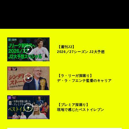
【週刊J2】
2026／27シーズン J2大予想
【ラ・リーガ深堀り】
デ・ラ・フエンテ監督のキャリア
【プレミア深堀り】
現地で感じたベストイレブン