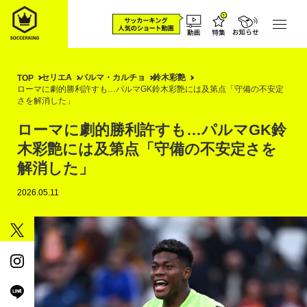
セリエA
パルマ・カルチョ
鈴木彩艶
TOP
ローマに劇的勝利許すも…パルマGK鈴木彩艶には及第点「守備の不安定
さを解消した」
ローマに劇的勝利許すも…パルマGK鈴
木彩艶には及第点「守備の不安定さを
解消した」
2026.05.11