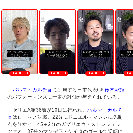
U
n
m
u
t
e
パルマ・カルチョ
に所属する日本代表GK
鈴木彩艶
のパフォーマンスに一定の評価が与えられている。
セリエA第36節が10日に行われ、
パルマ・カルチ
ョ
はローマと対戦。22分にドニエル・マレンに先制
点を許すと、45＋2分のガブリエウ・ストレフェッ
ツァと、87分のマンデラ・ケイタのゴールで逆転に