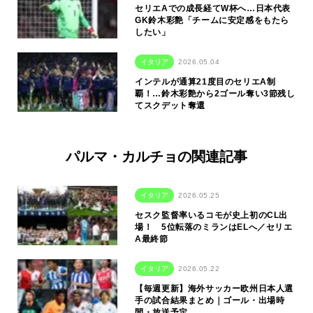
セリエAでの成長経てW杯へ…日本代表
GK鈴木彩艶「チームに安定感をもたら
したい」
イタリア
2026.05.04
インテルが通算21度目のセリエA制
覇！…鈴木彩艶から2ゴール奪い3節残し
てスクデット奪還
パルマ・カルチョの関連記事
イタリア
2026.05.25
セスク監督率いるコモが史上初のCL出
場！ 5位転落のミランはELへ／セリエ
A最終節
イタリア
2026.05.22
【毎週更新】海外サッカー欧州日本人選
手の試合結果まとめ｜ゴール・出場時
間・放送予定