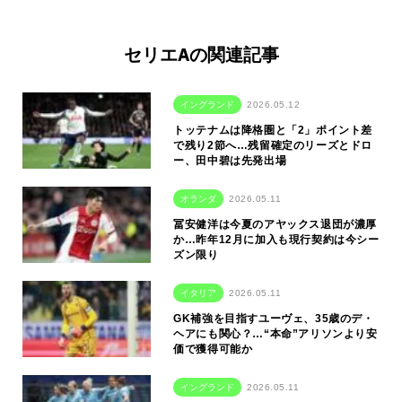
セリエAの関連記事
イングランド
2026.05.12
トッテナムは降格圏と「2」ポイント差
で残り2節へ…残留確定のリーズとドロ
ー、田中碧は先発出場
オランダ
2026.05.11
冨安健洋は今夏のアヤックス退団が濃厚
か…昨年12月に加入も現行契約は今シー
ズン限り
イタリア
2026.05.11
GK補強を目指すユーヴェ、35歳のデ・
ヘアにも関心？…“本命”アリソンより安
価で獲得可能か
イングランド
2026.05.11