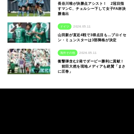
長谷川唯が決勝点アシスト！ 2冠目指
すマンC、チェルシー下して女子FA杯決
勝進出
ドイツ
2026.05.11
山田新が直近4戦で3得点目も…プロイセ
ン・ミュンスターは3部降格が決定
海外その他
2026.05.11
衝撃弾含む2発でダービー勝利に貢献！
前田大然を現地メディアも絶賛「まさ
に圧巻」