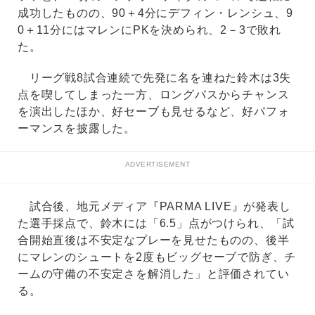
成功したものの、90＋4分にデフィン・レンシュ、9
0＋11分にはマレンにPKを決められ、2－3で敗れ
た。
リーグ戦8試合連続で先発に名を連ねた鈴木は3失
点を喫してしまった一方、ロングパスからチャンス
を演出したほか、好セーブも見せるなど、好パフォ
ーマンスを披露した。
ADVERTISEMENT
試合後、地元メディア『PARMA LIVE』が発表し
た選手採点で、鈴木には「6.5」点がつけられ、「試
合開始直後は不安定なプレーを見せたものの、後半
にマレンのシュートを2度もビッグセーブで防ぎ、チ
ームの守備の不安定さを解消した」と評価されてい
る。