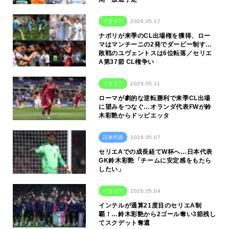
イタリア
2026.05.17
ナポリが来季のCL出場権を獲得、ロー
マはマンチーニの2発でダービー制す…
敗戦のユヴェントスは6位転落／セリエ
A第37節 CL権争い
イタリア
2026.05.11
ローマが劇的な逆転勝利で来季CL出場
に望みをつなぐ…オランダ代表FWが鈴
木彩艶からドッピエッタ
日本代表
2026.05.07
セリエAでの成長経てW杯へ…日本代表
GK鈴木彩艶「チームに安定感をもたら
したい」
イタリア
2026.05.04
インテルが通算21度目のセリエA制
覇！…鈴木彩艶から2ゴール奪い3節残し
てスクデット奪還