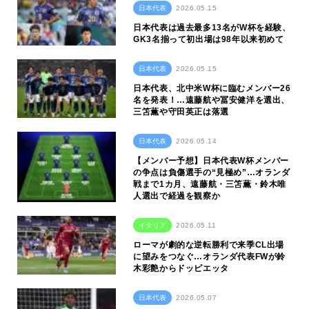
日本代表
2026.05.15
日本代表は過去最多13名がW杯を経験、
GK3名揃って初出場は98年以来初めて
日本代表
2026.05.15
日本代表、北中米W杯に臨むメンバー26
名を発表！…遠藤航や冨安健洋を選出、
三笘薫や守田英正は落選
日本代表
2026.05.14
【メンバー予想】日本代表W杯メンバー
の争点は負傷選手の“見極め”…オランダ
戦まで1カ月、遠藤航・三笘薫・鈴木唯
人選出で経過を観察か
イタリア
2026.05.11
ローマが劇的な逆転勝利で来季CL出場
に望みをつなぐ…オランダ代表FWが鈴
木彩艶からドッピエッタ
日本代表
2026.05.07