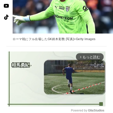
ローマ戦にフル出場したGK鈴木彩艶 [写真]=Getty Images
もっと読む
arrow_forward_ios
Powered by 
GliaStudios