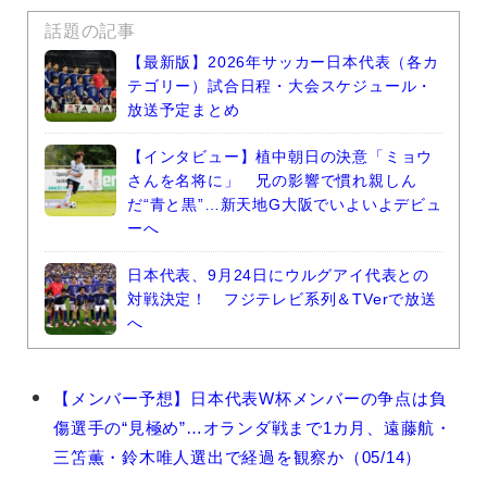
話題の記事
【最新版】2026年サッカー日本代表（各カ
テゴリー）試合日程・大会スケジュール・
放送予定まとめ
【インタビュー】植中朝日の決意「ミョウ
さんを名将に」 兄の影響で慣れ親しん
だ“青と黒”…新天地G大阪でいよいよデビュ
ーへ
日本代表、9月24日にウルグアイ代表との
対戦決定！ フジテレビ系列＆TVerで放送
へ
鈴
【メンバー予想】日本代表W杯メンバーの争点は負
木
傷選手の“見極め”…オランダ戦まで1カ月、遠藤航・
彩
艶
三笘薫・鈴木唯人選出で経過を観察か（05/14）
の