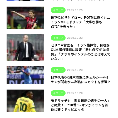
イタリア
2025.10.25
最下位ピサとドロー、POTMに輝くも…
ミランMFモドリッチ「大事な勝ち
点“2”を失った」
イタリア
2025.10.23
セリエA首位も…ミラン指揮官、目標を
CL出場権確保に設定「勝ち点“74”は必
要」「ナポリやインテルのことは考えて
いない」
イタリア
2025.10.23
日本代表GK鈴木彩艶にチェルシーやミ
ランが関心か…次戦にスカウトを派遣？
イタリア
2025.10.20
モドリッチも「世界最高の選手の一人」
と絶賛！…“10番”レオンがミランを首
位に導くドッピエッタ