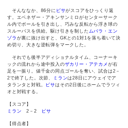
そんななか、86分に
ピサ
がスコアをひっくり返
す。エベネザー・アキンサンミロがセンターサーク
ル内でボールを引き出し、巧みな反転から浮き球の
スルーパスを供給。駆け引きを制した
ムバラ・エン
ゾラ
が裏に抜け出すと、GKとの1対1を落ち着いて決
め切り、大きな逆転弾をマークした。
それでも後半アディショナルタイム、コーナーキ
ックの流れから途中投入の
ザカリー・アテカメ
が右
足を一振り。値千金の同点ゴールを奪い、試合は2－
2で終了した。次節、
ミラン
は28日にアウェイでア
タランタと対戦。
ピサ
はその2日後にホームでラツィ
オと対戦する。
【スコア】
ミラン
2－2
ピサ
【得点者】