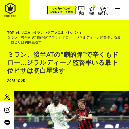
セリエA
ミラン
ラファエル・レオン
TOP
ミラン、後半ATの“劇的弾”で辛くもドロー…ジラルディーノ監督率いる最
下位ピサは初白星逃す
ミラン、後半ATの“劇的弾”で辛くもド
ロー…ジラルディーノ監督率いる最下
位ピサは初白星逃す
2025.10.25