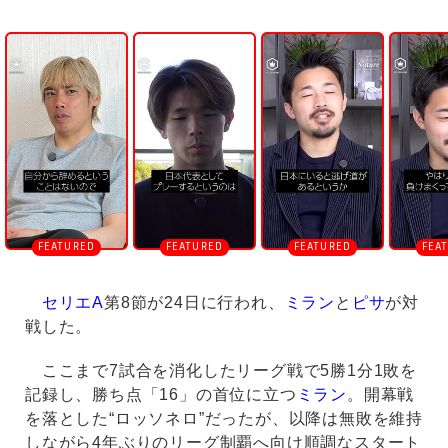
U
n
m
u
t
e
セリエA
第8節が24日に行われ、
ミラン
と
ピサ
が対
戦した。
ここまで7試合を消化したリーグ戦で5勝1分1敗を
記録し、勝ち点「16」の首位に立つ
ミラン
。開幕戦
を落とした“ロッソネロ”だったが、以降は無敗を維持
しながら4年ぶりのリーグ制覇へ向け順調なスタート