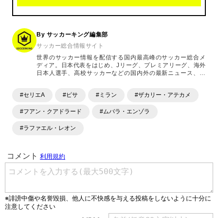
By サッカーキング編集部
サッカー総合情報サイト
世界のサッカー情報を配信する国内最高峰のサッカー総合メ
ディア。日本代表をはじめ、Jリーグ、プレミアリーグ、海外
日本人選手、高校サッカーなどの国内外の最新ニュース、コ
ラム、選手インタビュー、試合結果速報、ゲーム、ショッピ
ングといったサッカーにまつわるあらゆる情報を提供してい
#セリエA
#ピサ
#ミラン
#ザカリー・アテカメ
ます。「X」「Instagram」「YouTube」「TikTok」など、
各種SNSサービスも充実したコンテンツを発信中。
#フアン・クアドラード
#ムバラ・エンゾラ
#ラファエル・レオン