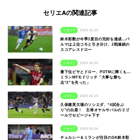
セリエAの関連記事
イタリア
2025.10.25
鈴木彩艶が今季3度目の完封を達成…パ
ルマは上位コモと引き分け、2戦連続の
スコアレスドロー
イタリア
2025.10.25
最下位ピサとドロー、POTMに輝くも…
ミランMFモドリッチ「大事な勝ち
点“2”を失った」
スペイン
2025.10.25
久保建英欠場のソシエダ、“4試合ぶ
り”の白星！ 主将オヤルサバルの２ゴ
ールでセビージャ下す
イタリア
2025.10.24
チェルシー＆ミランが注目のGK鈴木彩