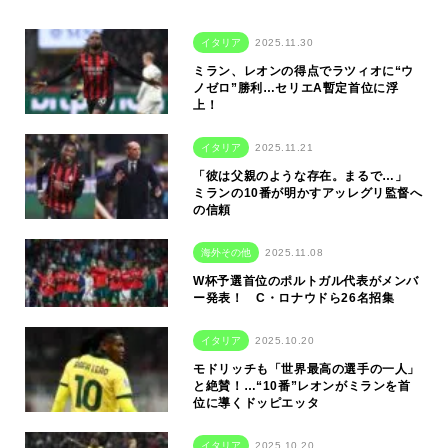
イタリア
2025.11.30
ミラン、レオンの得点でラツィオに“ウ
ノゼロ”勝利…セリエA暫定首位に浮
上！
イタリア
2025.11.21
「彼は父親のような存在。まるで…」
ミランの10番が明かすアッレグリ監督へ
の信頼
海外その他
2025.11.08
W杯予選首位のポルトガル代表がメンバ
ー発表！ C・ロナウドら26名招集
イタリア
2025.10.20
モドリッチも「世界最高の選手の一人」
と絶賛！…“10番”レオンがミランを首
位に導くドッピエッタ
イタリア
2025.10.20