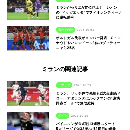
ミランがセリエA首位浮上！ レオン
の“ドッピエッタ”でフィオレンティーナ
に逆転勝利
海外その他
2025.10.04
ポルトガル代表がメンバー発表…C・ロ
ナウドやバロンドール3位のヴィティー
ニャら25名
ミランの関連記事
イタリア
2025.10.29
ミラン、リッチ弾で先制も2試合連続ド
ロー…アタランタはルックマンの“豪快
同点ゴール”で無敗維持
ドイツ
2025.10.26
バイエルンが公式戦13連勝スタート！
5大リーグでは33年ぶり2度目の偉業