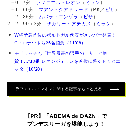
1－0 7分
ラファエル・レオン
（
ミラン
）
1－1 60分
フアン・クアドラード
（PK／
ピサ
）
1－2 86分
ムバラ・エンゾラ
（
ピサ
）
2－2 90＋3分
ザカリー・アテカメ
（
ミラン
）
ラ
W杯予選首位のポルトガル代表がメンバー発表！
フ
C・ロナウドら26名招集（11/08）
ァ
エ
モドリッチも「世界最高の選手の一人」と絶
ル・
賛！…“10番”レオンがミランを首位に導くドッピエ
レ
オ
ッタ（10/20）
ン
の
関
ラファエル・レオン
に関する記事をもっと見る
連
記
事
【PR】「ABEMA de DAZN」で
ブンデスリーガを堪能しよう！