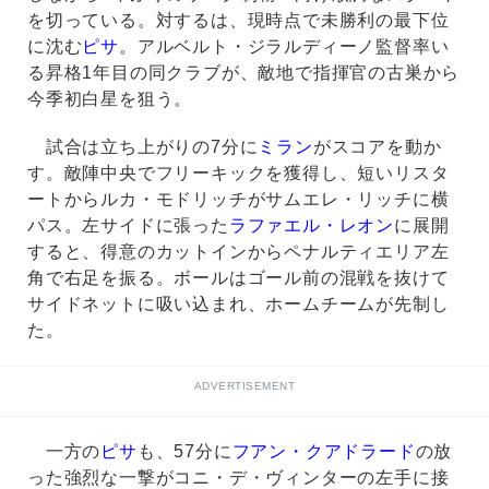
を切っている。対するは、現時点で未勝利の最下位
に沈む
ピサ
。アルベルト・ジラルディーノ監督率い
る昇格1年目の同クラブが、敵地で指揮官の古巣から
今季初白星を狙う。
試合は立ち上がりの7分に
ミラン
がスコアを動か
す。敵陣中央でフリーキックを獲得し、短いリスタ
ートからルカ・モドリッチがサムエレ・リッチに横
パス。左サイドに張った
ラファエル・レオン
に展開
すると、得意のカットインからペナルティエリア左
角で右足を振る。ボールはゴール前の混戦を抜けて
サイドネットに吸い込まれ、ホームチームが先制し
た。
ADVERTISEMENT
一方の
ピサ
も、57分に
フアン・クアドラード
の放
った強烈な一撃がコニ・デ・ヴィンターの左手に接