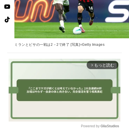
ミランとピサの一戦は2－2で終了 [写真]=Getty Images
もっと読む
arrow_forward_ios
Powered by 
GliaStudios