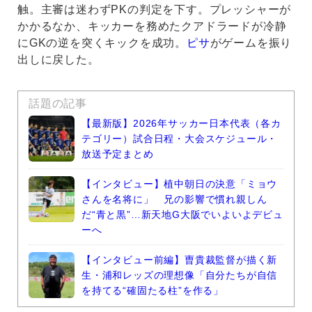
触。主審は迷わずPKの判定を下す。プレッシャーが
かかるなか、キッカーを務めたクアドラードが冷静
にGKの逆を突くキックを成功。
ピサ
がゲームを振り
出しに戻した。
話題の記事
【最新版】2026年サッカー日本代表（各カ
テゴリー）試合日程・大会スケジュール・
放送予定まとめ
【インタビュー】植中朝日の決意「ミョウ
さんを名将に」 兄の影響で慣れ親しん
だ“青と黒”…新天地G大阪でいよいよデビュ
ーへ
【インタビュー前編】曺貴裁監督が描く新
生・浦和レッズの理想像「自分たちが自信
を持てる“確固たる柱”を作る」