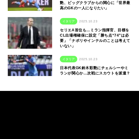
艶、ビッグクラブからの関心に「世界最
高のGKの一人になりたい」
イタリア
2025.10.23
セリエA首位も…ミラン指揮官、目標を
CL出場権確保に設定「勝ち点“74”は必
要」「ナポリやインテルのことは考えて
いない」
イタリア
2025.10.23
日本代表GK鈴木彩艶にチェルシーやミ
ランが関心か…次戦にスカウトを派遣？