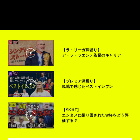
【ラ・リーガ深堀り】
デ・ラ・フエンテ監督のキャリア
【プレミア深堀り】
現地で感じたベストイレブン
【SKHT】
エンタメに振り回されたW杯をどう評
価する？