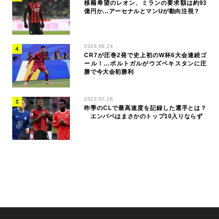
移籍希望のレオン、ミランの要求額は約93
億円か…アーセナルとマンUが動向注視？
2026.06.24
CR7が圧巻2発で史上初のW杯6大会連続ゴ
ール！…ポルトガルがウズベキスタンに圧
勝で今大会初勝利
2023.07.16
昨季のCLで最高速度を記録した選手とは？
エンバペはまさかのトップ10入りならず