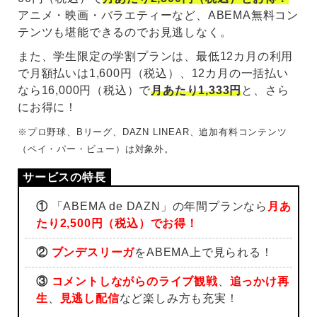
アニメ・映画・バラエティーなど、ABEMA無料コン
テンツも堪能できるのでお見逃しなく。
また、学生限定の学割プランは、最低12カ月の利用
で月額払いは1,600円（税込）、12カ月の一括払い
なら16,000円（税込）で
月あたり1,333円
と、さら
にお得に！
※プロ野球、Bリーグ、DAZN LINEAR、追加有料コンテンツ
（ペイ・パー・ビュー）は対象外。
①
「ABEMA de DAZN」の年間プランなら
月あ
たり2,500円（税込）でお得！
②
ブンデスリーガ
をABEMA上で見られる！
③
コメントしながらのライブ観戦
、
追っかけ再
生
、
見逃し配信
など楽しみ方も充実！